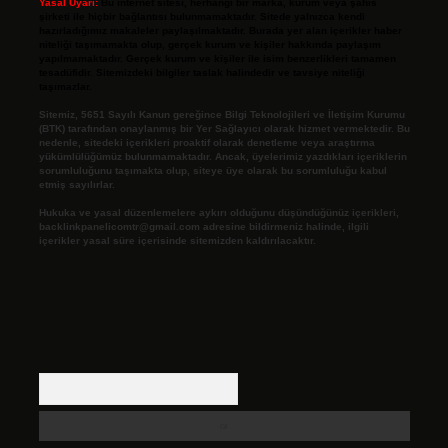
Yasal Uyarı:
Bu internet sitesi, herhangi bir marka, kurum veya şahıs
şirketi ile hiçbir bağlantısı bulunmamaktadır. Sitede yalnızca kendi
hazırladığımız makaleler paylaşılmaktadır. Burada yer alan içerikler haber
niteliği taşımamakta olup, gerçek kurum ve kişiler hakkında paylaşım
yapılmamaktadır. Gerçek kurum ve kişiler ile isim benzerlikleri tamamen
tesadüfidir. Sitemizdeki bilgiler taslak halindedir ve tavsiye niteliği
taşımazlar.
Sitemiz, 5651 Sayılı Kanun gereğince Bilgi Teknolojileri ve İletişim Kurumu
(BTK) tarafından onaylanmış bir Yer Sağlayıcı olarak hizmet vermektedir. Bu
nedenle, sitedeki içerikleri proaktif olarak denetleme veya araştırma
yükümlülüğümüz bulunmamaktadır. Ancak, üyelerimiz yazdıkları içeriklerin
sorumluluğunu taşımakta olup, siteye üye olarak bu sorumluluğu kabul
etmiş sayılırlar.
Hukuka ve yasal düzenlemelere aykırı olduğunu düşündüğünüz içerikleri,
backlinkpanelicomtr@gmail.com
adresine bildirmeniz halinde, ilgili
içerikler yasal süre içerisinde sitemizden kaldırılacaktır.
Arama