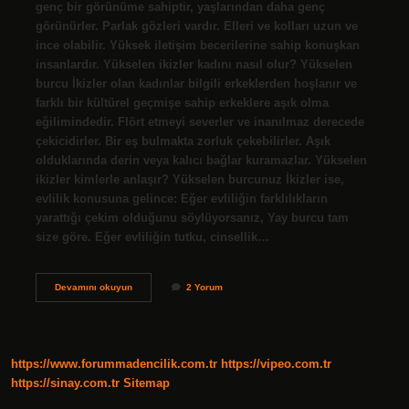
genç bir görünüme sahiptir, yaşlarından daha genç
görünürler. Parlak gözleri vardır. Elleri ve kolları uzun ve
ince olabilir. Yüksek iletişim becerilerine sahip konuşkan
insanlardır. Yükselen ikizler kadını nasıl olur? Yükselen
burcu İkizler olan kadınlar bilgili erkeklerden hoşlanır ve
farklı bir kültürel geçmişe sahip erkeklere aşık olma
eğilimindedir. Flört etmeyi severler ve inanılmaz derecede
çekicidirler. Bir eş bulmakta zorluk çekebilirler. Aşık
olduklarında derin veya kalıcı bağlar kuramazlar. Yükselen
ikizler kimlerle anlaşır? Yükselen burcunuz İkizler ise,
evlilik konusuna gelince: Eğer evliliğin farklılıkların
yarattığı çekim olduğunu söylüyorsanız, Yay burcu tam
size göre. Eğer evliliğin tutku, cinsellik…
Yükselen
Devamını okuyun
2 Yorum
İKizler
Olunca
Ne
Olur
https://www.forummadencilik.com.tr
https://vipeo.com.tr
https://sinay.com.tr
Sitemap