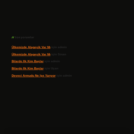
Son yorumlar
Ülkemizde Alageyik Var Mı
için
admin
Ülkemizde Alageyik Var Mı
için
Sinan
Bilardo Ilk Kim Başlar
için
admin
Bilardo Ilk Kim Başlar
için
Uçan
Deveci Armudu Ne Işe Yarıyor
için
admin
ilbet giriş