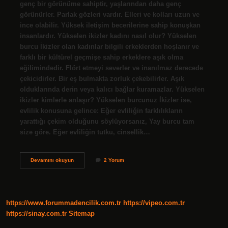
genç bir görünüme sahiptir, yaşlarından daha genç
görünürler. Parlak gözleri vardır. Elleri ve kolları uzun ve
ince olabilir. Yüksek iletişim becerilerine sahip konuşkan
insanlardır. Yükselen ikizler kadını nasıl olur? Yükselen
burcu İkizler olan kadınlar bilgili erkeklerden hoşlanır ve
farklı bir kültürel geçmişe sahip erkeklere aşık olma
eğilimindedir. Flört etmeyi severler ve inanılmaz derecede
çekicidirler. Bir eş bulmakta zorluk çekebilirler. Aşık
olduklarında derin veya kalıcı bağlar kuramazlar. Yükselen
ikizler kimlerle anlaşır? Yükselen burcunuz İkizler ise,
evlilik konusuna gelince: Eğer evliliğin farklılıkların
yarattığı çekim olduğunu söylüyorsanız, Yay burcu tam
size göre. Eğer evliliğin tutku, cinsellik…
Yükselen
Devamını okuyun
2 Yorum
İKizler
Olunca
Ne
Olur
https://www.forummadencilik.com.tr
https://vipeo.com.tr
https://sinay.com.tr
Sitemap