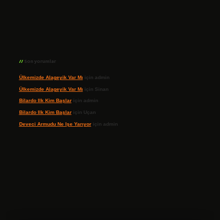
Son yorumlar
Ülkemizde Alageyik Var Mı
için
admin
Ülkemizde Alageyik Var Mı
için
Sinan
Bilardo Ilk Kim Başlar
için
admin
Bilardo Ilk Kim Başlar
için
Uçan
Deveci Armudu Ne Işe Yarıyor
için
admin
ilbet giriş