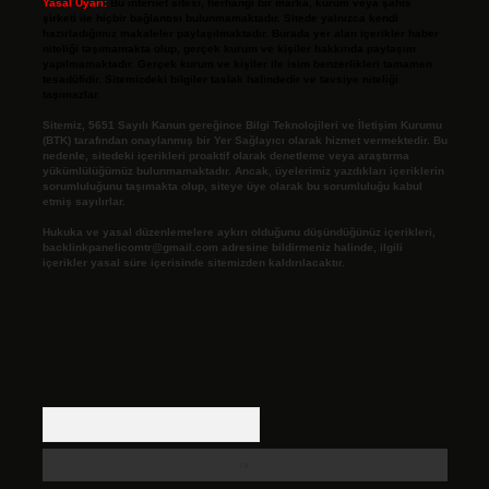
Yasal Uyarı:
Bu internet sitesi, herhangi bir marka, kurum veya şahıs
şirketi ile hiçbir bağlantısı bulunmamaktadır. Sitede yalnızca kendi
hazırladığımız makaleler paylaşılmaktadır. Burada yer alan içerikler haber
niteliği taşımamakta olup, gerçek kurum ve kişiler hakkında paylaşım
yapılmamaktadır. Gerçek kurum ve kişiler ile isim benzerlikleri tamamen
tesadüfidir. Sitemizdeki bilgiler taslak halindedir ve tavsiye niteliği
taşımazlar.
Sitemiz, 5651 Sayılı Kanun gereğince Bilgi Teknolojileri ve İletişim Kurumu
(BTK) tarafından onaylanmış bir Yer Sağlayıcı olarak hizmet vermektedir. Bu
nedenle, sitedeki içerikleri proaktif olarak denetleme veya araştırma
yükümlülüğümüz bulunmamaktadır. Ancak, üyelerimiz yazdıkları içeriklerin
sorumluluğunu taşımakta olup, siteye üye olarak bu sorumluluğu kabul
etmiş sayılırlar.
Hukuka ve yasal düzenlemelere aykırı olduğunu düşündüğünüz içerikleri,
backlinkpanelicomtr@gmail.com
adresine bildirmeniz halinde, ilgili
içerikler yasal süre içerisinde sitemizden kaldırılacaktır.
Arama