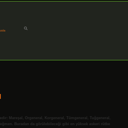
ızda
ı
edir: Mareşal, Orgeneral, Korgeneral, Tümgeneral, Tuğgeneral,
Teğmen. Buradan da görülebileceği gibi en yüksek askeri rütbe