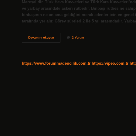
Mareşal’dir. Türk Hava Kuvvetleri ve Türk Kara Kuvvetleri’nd
ve yarbay arasındaki askeri rütbedir. Binbaşı rütbesine sahip 
binbaşının ne anlama geldiğini merak edenler için en genel 
tarafında yer alır. Görev süreleri 2 ile 5 yıl arasındadır. Yar
Albay
Devamını okuyun
2 Yorum
Mı
Üst
Binbaşı
Mı
https://www.forummadencilik.com.tr
https://vipeo.com.tr
htt