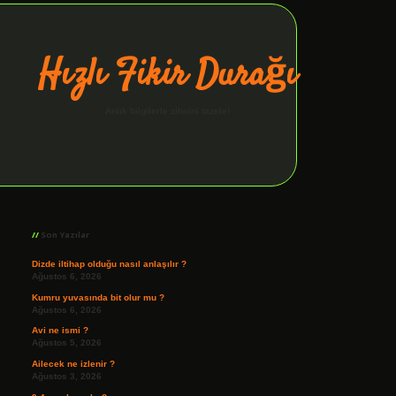
Hızlı Fikir Durağı
Anlık bilgilerle zihnini tazele!
Sidebar
ilbet giriş
Son Yazılar
Dizde iltihap olduğu nasıl anlaşılır ?
Ağustos 6, 2026
Kumru yuvasında bit olur mu ?
Ağustos 6, 2026
Avi ne ismi ?
Ağustos 5, 2026
Ailecek ne izlenir ?
Ağustos 3, 2026