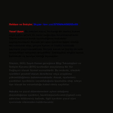
Reklam ve İletişim:
Skype: live:.cid.575569c608265c69
Yasal Uyarı:
Bu internet sitesi, herhangi bir marka, kurum
veya şahıs şirketi ile hiçbir bağlantısı bulunmamaktadır.
Sitede yalnızca kendi hazırladığımız makaleler
paylaşılmaktadır. Burada yer alan içerikler haber niteliği
taşımamakta olup, gerçek kurum ve kişiler hakkında
paylaşım yapılmamaktadır. Gerçek kurum ve kişiler ile isim
benzerlikleri tamamen tesadüfidir. Sitemizdeki bilgiler taslak
halindedir ve tavsiye niteliği taşımazlar.
Sitemiz, 5651 Sayılı Kanun gereğince Bilgi Teknolojileri ve
İletişim Kurumu (BTK) tarafından onaylanmış bir Yer
Sağlayıcı olarak hizmet vermektedir. Bu nedenle, sitedeki
içerikleri proaktif olarak denetleme veya araştırma
yükümlülüğümüz bulunmamaktadır. Ancak, üyelerimiz
yazdıkları içeriklerin sorumluluğunu taşımakta olup, siteye
üye olarak bu sorumluluğu kabul etmiş sayılırlar.
Hukuka ve yasal düzenlemelere aykırı olduğunu
düşündüğünüz içerikleri,
backlinkpanelicomtr@gmail.com
adresine bildirmeniz halinde, ilgili içerikler yasal süre
içerisinde sitemizden kaldırılacaktır.