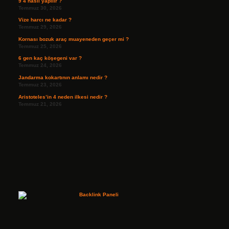
9 4 nasıl yapılır ?
Temmuz 30, 2026
Vize harcı ne kadar ?
Temmuz 29, 2026
Kornası bozuk araç muayeneden geçer mi ?
Temmuz 25, 2026
6 gen kaç köşegeni var ?
Temmuz 24, 2026
Jandarma kokartının anlamı nedir ?
Temmuz 23, 2026
Aristoteles’in 4 neden ilkesi nedir ?
Temmuz 21, 2026