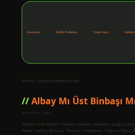
Anasayfa
Gizlilik Politikası
Yasal Uyarı
Hakkım
Etiket:
Yüzbaşı kimden üstün
Albay Mı Üst Binbaşı M
Tarih: Ekim 1, 2024
Albayın üstü kimdir? Subay rütbeleri yukarıdan aşağıya şöyl
Albay, Yarbay, Binbaşı, Yüzbaşı, Üsteğmen, Teğmen, İkinci 