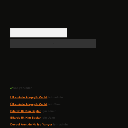
Arama
Son yorumlar
Ülkemizde Alageyik Var Mı
için
admin
Ülkemizde Alageyik Var Mı
için
Sinan
Bilardo Ilk Kim Başlar
için
admin
Bilardo Ilk Kim Başlar
için
Uçan
Deveci Armudu Ne Işe Yarıyor
için
admin