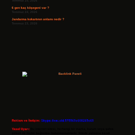
Temmuz 25, 2026
6 gen kaç köşegeni var ?
Temmuz 24, 2026
Jandarma kokartının anlamı nedir ?
Temmuz 23, 2026
Reklam ve İletişim:
Skype: live:.cid.575569c608265c69
Yasal Uyarı:
Bu internet sitesi, herhangi bir marka, kurum veya şahıs
şirketi ile hiçbir bağlantısı bulunmamaktadır. Sitede yalnızca kendi