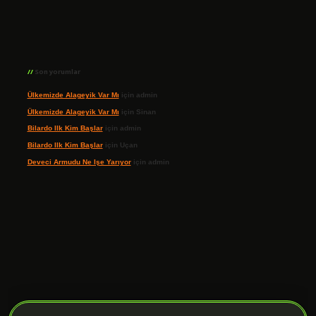
Son yorumlar
Ülkemizde Alageyik Var Mı
için
admin
Ülkemizde Alageyik Var Mı
için
Sinan
Bilardo Ilk Kim Başlar
için
admin
Bilardo Ilk Kim Başlar
için
Uçan
Deveci Armudu Ne Işe Yarıyor
için
admin
ilbet giriş