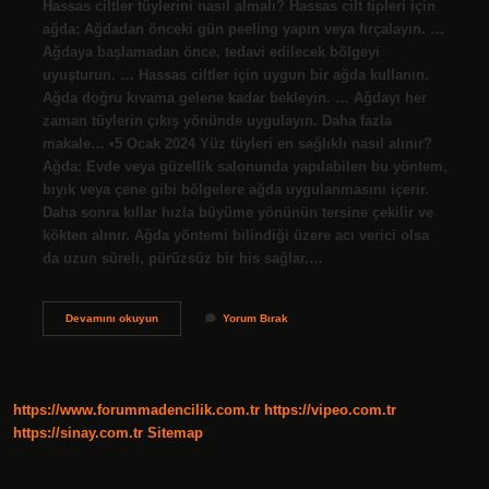
Hassas ciltler tüylerini nasıl almalı? Hassas cilt tipleri için
ağda: Ağdadan önceki gün peeling yapın veya fırçalayın. …
Ağdaya başlamadan önce, tedavi edilecek bölgeyi
uyuşturun. … Hassas ciltler için uygun bir ağda kullanın.
Ağda doğru kıvama gelene kadar bekleyin. … Ağdayı her
zaman tüylerin çıkış yönünde uygulayın. Daha fazla
makale… •5 Ocak 2024 Yüz tüyleri en sağlıklı nasıl alınır?
Ağda: Evde veya güzellik salonunda yapılabilen bu yöntem,
bıyık veya çene gibi bölgelere ağda uygulanmasını içerir.
Daha sonra kıllar hızla büyüme yönünün tersine çekilir ve
kökten alınır. Ağda yöntemi bilindiği üzere acı verici olsa
da uzun süreli, pürüzsüz bir his sağlar.…
Aşırı
Devamını okuyun
Yorum Bırak
Hassas
Ciltler
Yüz
Tüylerini
Nasıl
https://www.forummadencilik.com.tr
https://vipeo.com.tr
Almalı
https://sinay.com.tr
Sitemap