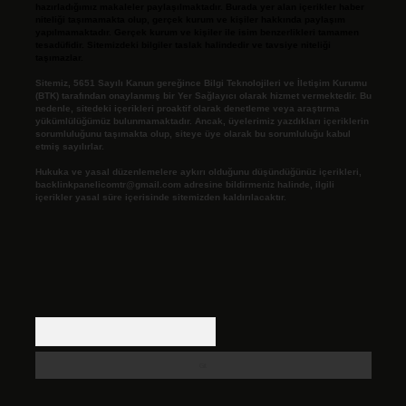
hazırladığımız makaleler paylaşılmaktadır. Burada yer alan içerikler haber
niteliği taşımamakta olup, gerçek kurum ve kişiler hakkında paylaşım
yapılmamaktadır. Gerçek kurum ve kişiler ile isim benzerlikleri tamamen
tesadüfidir. Sitemizdeki bilgiler taslak halindedir ve tavsiye niteliği
taşımazlar.
Sitemiz, 5651 Sayılı Kanun gereğince Bilgi Teknolojileri ve İletişim Kurumu
(BTK) tarafından onaylanmış bir Yer Sağlayıcı olarak hizmet vermektedir. Bu
nedenle, sitedeki içerikleri proaktif olarak denetleme veya araştırma
yükümlülüğümüz bulunmamaktadır. Ancak, üyelerimiz yazdıkları içeriklerin
sorumluluğunu taşımakta olup, siteye üye olarak bu sorumluluğu kabul
etmiş sayılırlar.
Hukuka ve yasal düzenlemelere aykırı olduğunu düşündüğünüz içerikleri,
backlinkpanelicomtr@gmail.com
adresine bildirmeniz halinde, ilgili
içerikler yasal süre içerisinde sitemizden kaldırılacaktır.
Arama