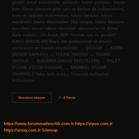
gerekli temel malzemeler şunlardır: havuz pompası, havuz
kum filtresi (duruma göre cam ve karbon da kullanılabilir),
boru ve bağlantı malzemeleri, havuz lambası, havuz
merdiveni, havuz ekipmanları (dip süzgeç, havuz besleme
nozulları, havuz vakum nozulları, skimmerler vb.)Daha
fazla makale…•26 Aralık 2020 Yüzmek için ne gerekli?
MAYO (MAYOLAR) Mayo, her profesyonel ve amatör
yüzücünün en önemli ekipmanıdır. … GÖZLÜK ​ … KEMİK
(BEBEK ŞAPKASI) ​ … TEKME TAHTASI ​ … TEKME
TAHTASI ​ … MAKARNA (HAVUZ ERİŞTELERİ) ​ … PALET
(YÜZME EĞİTİM PARMAK) ​ … ŞNORKEL (YÜZME
ŞNORKELİ) ​Daha fazla ürün… Yüzmede kullanılan
malzemeler…
Yüzme
Devamını okuyun
2 Yorum
Havuzu
Için
Neler
Gerekli
https://www.forummadencilik.com.tr
https://vipeo.com.tr
https://sinay.com.tr
Sitemap