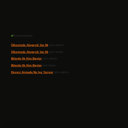
Son yorumlar
Ülkemizde Alageyik Var Mı
için
admin
Ülkemizde Alageyik Var Mı
için
Sinan
Bilardo Ilk Kim Başlar
için
admin
Bilardo Ilk Kim Başlar
için
Uçan
Deveci Armudu Ne Işe Yarıyor
için
admin
ilbet giriş