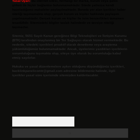
Yasal Uyarı:
Bu internet sitesi, herhangi bir marka, kurum veya şahıs
şirketi ile hiçbir bağlantısı bulunmamaktadır. Sitede yalnızca kendi
hazırladığımız makaleler paylaşılmaktadır. Burada yer alan içerikler haber
niteliği taşımamakta olup, gerçek kurum ve kişiler hakkında paylaşım
yapılmamaktadır. Gerçek kurum ve kişiler ile isim benzerlikleri tamamen
tesadüfidir. Sitemizdeki bilgiler taslak halindedir ve tavsiye niteliği
taşımazlar.
Sitemiz, 5651 Sayılı Kanun gereğince Bilgi Teknolojileri ve İletişim Kurumu
(BTK) tarafından onaylanmış bir Yer Sağlayıcı olarak hizmet vermektedir. Bu
nedenle, sitedeki içerikleri proaktif olarak denetleme veya araştırma
yükümlülüğümüz bulunmamaktadır. Ancak, üyelerimiz yazdıkları içeriklerin
sorumluluğunu taşımakta olup, siteye üye olarak bu sorumluluğu kabul
etmiş sayılırlar.
Hukuka ve yasal düzenlemelere aykırı olduğunu düşündüğünüz içerikleri,
backlinkpanelicomtr@gmail.com
adresine bildirmeniz halinde, ilgili
içerikler yasal süre içerisinde sitemizden kaldırılacaktır.
Arama