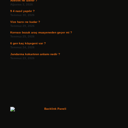
Ailecek ne izlenir ?
Ağustos 3, 2026
9 4 nasıl yapılır ?
Temmuz 30, 2026
Vize harcı ne kadar ?
Temmuz 29, 2026
Kornası bozuk araç muayeneden geçer mi ?
Temmuz 25, 2026
6 gen kaç köşegeni var ?
Temmuz 24, 2026
Jandarma kokartının anlamı nedir ?
Temmuz 23, 2026