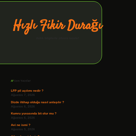
Hızlı Fikir Durağı
Anlık bilgilerle zihnini tazele!
Sidebar
ilbet giriş
Son Yazılar
LFP pil açılımı nedir ?
Ağustos 7, 2026
Dizde iltihap olduğu nasıl anlaşılır ?
Ağustos 6, 2026
Kumru yuvasında bit olur mu ?
Ağustos 6, 2026
Avi ne ismi ?
Ağustos 5, 2026