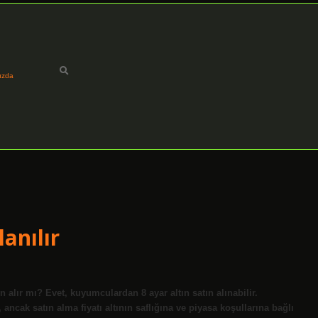
ızda
anılır
 alır mı? Evet, kuyumculardan 8 ayar altın satın alınabilir.
 ancak satın alma fiyatı altının saflığına ve piyasa koşullarına bağlı