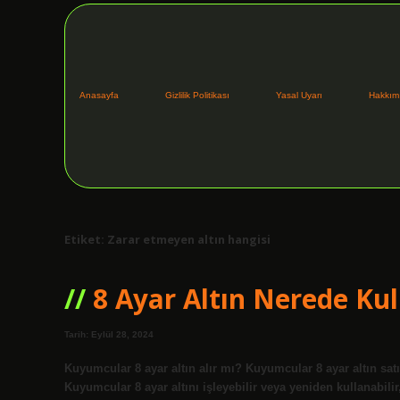
Anasayfa
Gizlilik Politikası
Yasal Uyarı
Hakkım
Etiket:
Zarar etmeyen altın hangisi
8 Ayar Altın Nerede Kull
Tarih: Eylül 28, 2024
Kuyumcular 8 ayar altın alır mı? Kuyumcular 8 ayar altın satın
Kuyumcular 8 ayar altını işleyebilir veya yeniden kullanabilir,