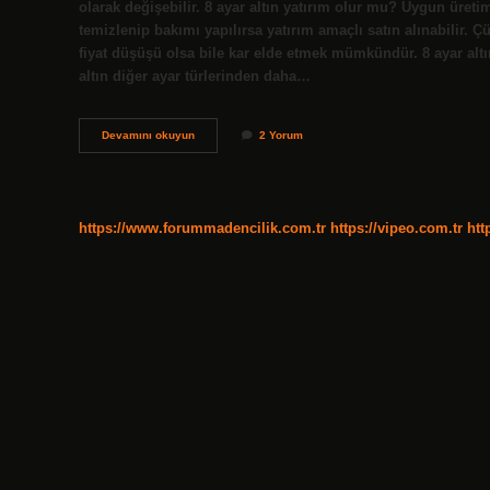
olarak değişebilir. 8 ayar altın yatırım olur mu? Uygun üretim
temizlenip bakımı yapılırsa yatırım amaçlı satın alınabilir. Ç
fiyat düşüşü olsa bile kar elde etmek mümkündür. 8 ayar altın
altın diğer ayar türlerinden daha…
8
Devamını okuyun
2 Yorum
Ayar
Altın
Nerede
Kullanılır
https://www.forummadencilik.com.tr
https://vipeo.com.tr
htt