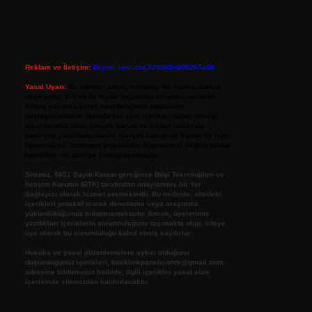
Reklam ve İletişim:
Skype: live:.cid.575569c608265c69
Yasal Uyarı:
Bu internet sitesi, herhangi bir marka, kurum
veya şahıs şirketi ile hiçbir bağlantısı bulunmamaktadır.
Sitede yalnızca kendi hazırladığımız makaleler
paylaşılmaktadır. Burada yer alan içerikler haber niteliği
taşımamakta olup, gerçek kurum ve kişiler hakkında
paylaşım yapılmamaktadır. Gerçek kurum ve kişiler ile isim
benzerlikleri tamamen tesadüfidir. Sitemizdeki bilgiler taslak
halindedir ve tavsiye niteliği taşımazlar.
Sitemiz, 5651 Sayılı Kanun gereğince Bilgi Teknolojileri ve
İletişim Kurumu (BTK) tarafından onaylanmış bir Yer
Sağlayıcı olarak hizmet vermektedir. Bu nedenle, sitedeki
içerikleri proaktif olarak denetleme veya araştırma
yükümlülüğümüz bulunmamaktadır. Ancak, üyelerimiz
yazdıkları içeriklerin sorumluluğunu taşımakta olup, siteye
üye olarak bu sorumluluğu kabul etmiş sayılırlar.
Hukuka ve yasal düzenlemelere aykırı olduğunu
düşündüğünüz içerikleri,
backlinkpanelicomtr@gmail.com
adresine bildirmeniz halinde, ilgili içerikler yasal süre
içerisinde sitemizden kaldırılacaktır.