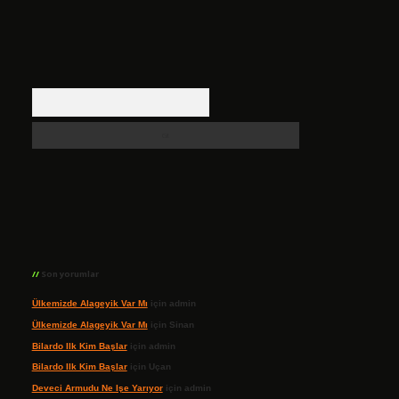
Arama
Son yorumlar
Ülkemizde Alageyik Var Mı
için
admin
Ülkemizde Alageyik Var Mı
için
Sinan
Bilardo Ilk Kim Başlar
için
admin
Bilardo Ilk Kim Başlar
için
Uçan
Deveci Armudu Ne Işe Yarıyor
için
admin