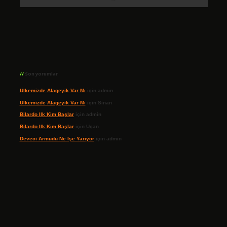
Son yorumlar
Ülkemizde Alageyik Var Mı
için
admin
Ülkemizde Alageyik Var Mı
için
Sinan
Bilardo Ilk Kim Başlar
için
admin
Bilardo Ilk Kim Başlar
için
Uçan
Deveci Armudu Ne Işe Yarıyor
için
admin