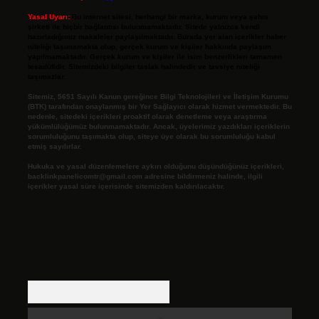
Yasal Uyarı:
Bu internet sitesi, herhangi bir marka, kurum veya şahıs
şirketi ile hiçbir bağlantısı bulunmamaktadır. Sitede yalnızca kendi
hazırladığımız makaleler paylaşılmaktadır. Burada yer alan içerikler haber
niteliği taşımamakta olup, gerçek kurum ve kişiler hakkında paylaşım
yapılmamaktadır. Gerçek kurum ve kişiler ile isim benzerlikleri tamamen
tesadüfidir. Sitemizdeki bilgiler taslak halindedir ve tavsiye niteliği
taşımazlar.
Sitemiz, 5651 Sayılı Kanun gereğince Bilgi Teknolojileri ve İletişim Kurumu
(BTK) tarafından onaylanmış bir Yer Sağlayıcı olarak hizmet vermektedir. Bu
nedenle, sitedeki içerikleri proaktif olarak denetleme veya araştırma
yükümlülüğümüz bulunmamaktadır. Ancak, üyelerimiz yazdıkları içeriklerin
sorumluluğunu taşımakta olup, siteye üye olarak bu sorumluluğu kabul
etmiş sayılırlar.
Hukuka ve yasal düzenlemelere aykırı olduğunu düşündüğünüz içerikleri,
backlinkpanelicomtr@gmail.com
adresine bildirmeniz halinde, ilgili
içerikler yasal süre içerisinde sitemizden kaldırılacaktır.
Arama