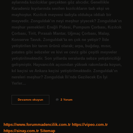
aylarında kızılcıklar gerçekten göz alıcıdır. Genellikle
Karadeniz kıyılarında sevilen kızılcıkların tadı ekşi ve
mayhoştur. Kızılcık meyvesi tadıyla oldukça iddialı bir
meyvedir. Zonguldak’ın neyi meşhur yiyecek? Zonguldak’ın
meşhur yemekleri: Ereğli Pidesi, Pumpum Çorbası, Kızılcık
Çorbası, Tirit, Pırasalı Mantar, Uğmaç Çorbası, Malay,
Konserve Tavuk. Zonguldak’ta en çok ne yetişir? İlde
yetiştirilen bir tarım ürünü olarak; arpa, buğday, mısır,
patates gibi sebzeler ve kivi ve ceviz gibi çeşitli meyveler
yetiştirilmektedir. Son yıllarda seralarda sebze yetiştiriciliği
gelişmiştir. Hayvancılık açısından yüksek rakımlarda koyun,
kıl keçisi ve Ankara keçisi yetiştirilmektedir. Zonguldak’ın
nereleri meşhur? Zonguldak İli’nde Gezilecek En İyi
Yerler…
Zonguldakın
Devamını okuyun
2 Yorum
Neyi
Meşhur
Meyve
https://www.forummadencilik.com.tr
https://vipeo.com.tr
https://sinay.com.tr
Sitemap