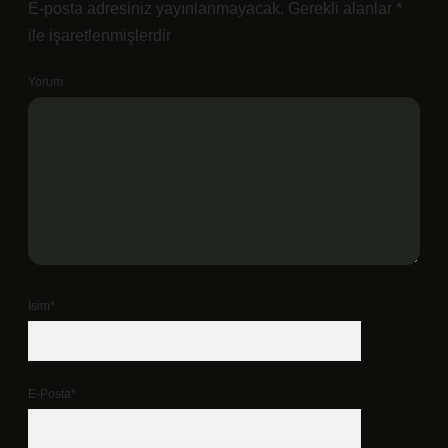
E-posta adresiniz yayınlanmayacak.
Gerekli alanlar
*
ile işaretlenmişlerdir
Yorum
İsim*
E-Posta*