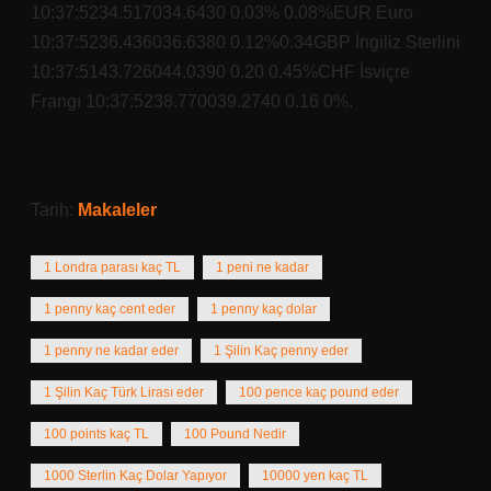
10:37:5234.517034.6430 0.03% 0.08%EUR Euro
10:37:5236.436036.6380 0.12%0.34GBP İngiliz Sterlini
10:37:5143.726044.0390 0.20 0.45%CHF İsviçre
Frangı 10:37:5238.770039.2740 0.16 0%.
Tarih:
Makaleler
1 Londra parası kaç TL
1 peni ne kadar
1 penny kaç cent eder
1 penny kaç dolar
1 penny ne kadar eder
1 Şilin Kaç penny eder
1 Şilin Kaç Türk Lirası eder
100 pence kaç pound eder
100 points kaç TL
100 Pound Nedir
1000 Sterlin Kaç Dolar Yapıyor
10000 yen kaç TL