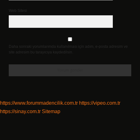
Web Sitesi
Daha sonraki yorumlarımda kullanılması için adım, e-posta adresim ve
site adresim bu tarayıcıya kaydedilsin.
https://www.forummadencilik.com.tr
https://vipeo.com.tr
https://sinay.com.tr
Sitemap