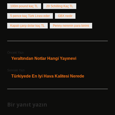
100m pound kaç TL
20 Schilling Kaç TL
5 pence kaç Türk Lirası eder
GBX nedir
Kapalı çarşı dolar kaç TL
Penny nerenin para birimi
Önceki Yazı
Yeraltından Notlar Hangi Yayınevi
Sonraki Yazı
Türkiyede En Iyi Hava Kalitesi Nerede
Bir yanıt yazın