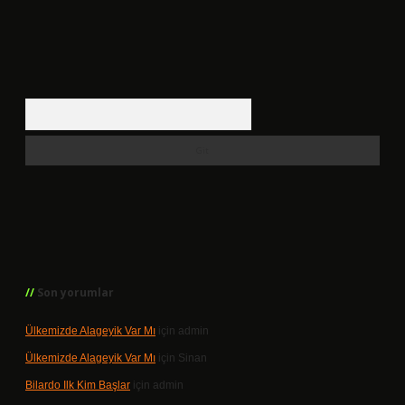
Arama
Son yorumlar
Ülkemizde Alageyik Var Mı
için
admin
Ülkemizde Alageyik Var Mı
için
Sinan
Bilardo Ilk Kim Başlar
için
admin