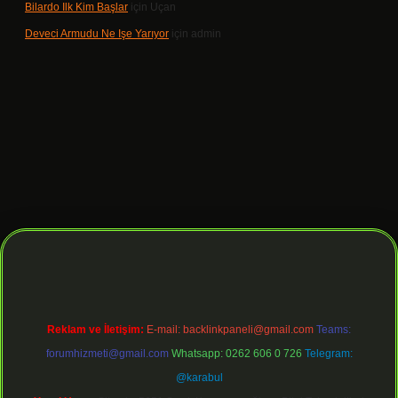
Bilardo Ilk Kim Başlar
için
Uçan
Deveci Armudu Ne Işe Yarıyor
için
admin
iş
Reklam ve İletişim:
E-mail:
backlinkpaneli@gmail.com
Teams:
forumhizmeti@gmail.com
Whatsapp: 0262 606 0 726
Telegram:
@karabul