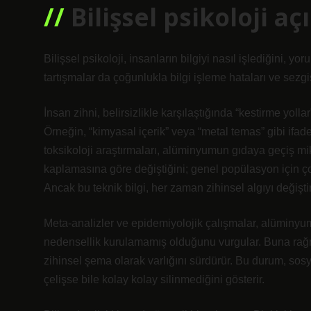
Bilişsel psikoloji 
Bilişsel psikoloji, insanların bilgiyi nasıl işlediğini, yo
tartışmalar da çoğunlukla bilgi işleme hataları ve sezg
İnsan zihni, belirsizlikle karşılaştığında “kestirme yollar”
Örneğin, “kimyasal içerik” veya “metal temas” gibi ifadel
toksikoloji araştırmaları, alüminyumun gıdaya geçiş mik
kaplamasına göre değiştiğini; genel popülasyon için ço
Ancak bu teknik bilgi, her zaman zihinsel algıyı değişt
Meta-analizler ve epidemiyolojik çalışmalar, alüminyum 
nedensellik kurulamamış olduğunu vurgular. Buna rağm
zihinsel şema olarak varlığını sürdürür. Bu durum,
sosy
çelişse bile kolay kolay silinmediğini gösterir.