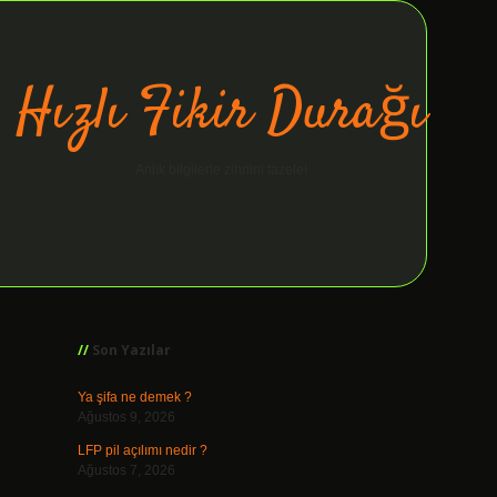
Hızlı Fikir Durağı
Anlık bilgilerle zihnini tazele!
Sidebar
ilbet giriş
Son Yazılar
Ya şifa ne demek ?
Ağustos 9, 2026
LFP pil açılımı nedir ?
Ağustos 7, 2026