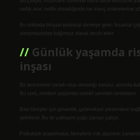
Bu çelişki, insanların zihninde daha fazla belirsizlik yara
netlik arar; netlik olmadığında ise inanç sistemlerine yö
Bu noktada bilişsel psikoloji devreye girer: İnsanlar 
olmamasından bağımsız olarak tercih eder.
Günlük yaşamda ris
inşası
Bir tencerenin zararlı olup olmadığı sorusu, aslında da
Bu soru, modern yaşamda sürekli yeniden tanımlanır.
Bazı bireyler için güvenlik, geleneksel yöntemlere bağlı
şekillenir. Bu iki yaklaşım çoğu zaman çatışır.
Psikolojik araştırmalar, bireylerin risk algısının zamanl