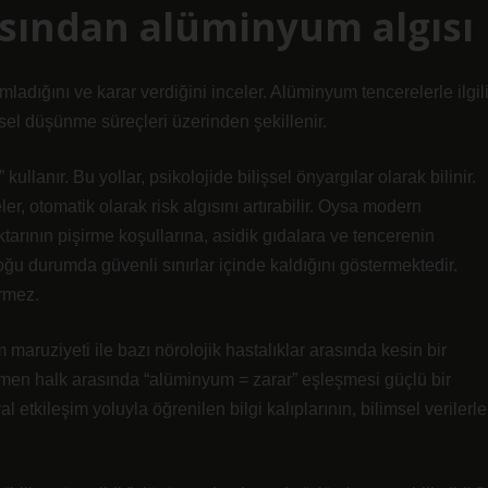
açısından alüminyum algısı
rumladığını ve karar verdiğini inceler. Alüminyum tencerelerle ilgil
isel düşünme süreçleri üzerinden şekillenir.
 kullanır. Bu yollar, psikolojide bilişsel önyargılar olarak bilinir.
er, otomatik olarak risk algısını artırabilir. Oysa modern
tarının pişirme koşullarına, asidik gıdalara ve tencerenin
ğu durumda güvenli sınırlar içinde kaldığını göstermektedir.
irmez.
maruziyeti ile bazı nörolojik hastalıklar arasında kesin bir
en halk arasında “alüminyum = zarar” eşleşmesi güçlü bir
al etkileşim
yoluyla öğrenilen bilgi kalıplarının, bilimsel verilerle