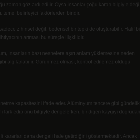
 zaman göz ardı edilir. Oysa insanlar çoğu kararı bilgiyle değil
, temel belirleyici faktörlerden biridir.
 sadece zihinsel değil, bedensel bir tepki de oluşturabilir. Hafif bi
tiyacının artması bu süreçle ilişkilidir.
rum, insanların bazı nesnelere aşırı anlam yüklemesine neden
ibi algılanabilir. Görünmez olması, kontrol edilemez olduğu
yönetme kapasitesini ifade eder. Alüminyum tencere gibi gündelik
ını fark edip onu bilgiyle dengelerken, bir diğeri kaygıyı doğruda
ili kararları daha dengeli hale getirdiğini göstermektedir. Ancak