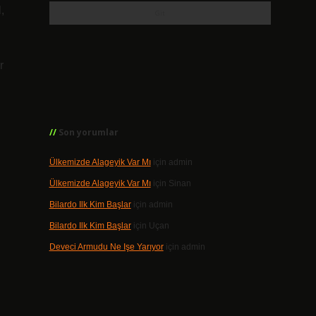
,
r
Son yorumlar
Ülkemizde Alageyik Var Mı
için
admin
Ülkemizde Alageyik Var Mı
için
Sinan
Bilardo Ilk Kim Başlar
için
admin
Bilardo Ilk Kim Başlar
için
Uçan
Deveci Armudu Ne Işe Yarıyor
için
admin
n