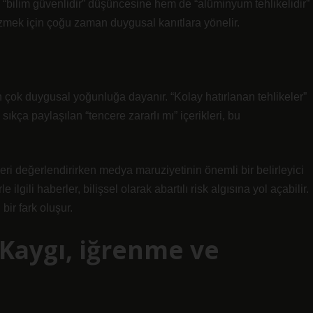
em “bilim güvenlidir” düşüncesine hem de “alüminyum tehlikelidir”
çözmek için çoğu zaman duygusal kanıtlara yönelir.
an çok duygusal yoğunluğa dayanır. “Kolay hatırlanan tehlikeler”
ıkça paylaşılan “tencere zararlı mı” içerikleri, bu
skleri değerlendirirken medya maruziyetinin önemli bir belirleyici
lgili haberler, bilişsel olarak abartılı risk algısına yol açabilir.
bir fark oluşur.
 Kaygı, iğrenme ve