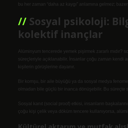
bu her zaman “daha az kaygı” anlamına gelmez; bazen d
Sosyal psikoloji: Bi
kolektif inançlar
Alüminyum tencerede yemek pişirmek zararlı mıdır? s
süreçleriyle açıklanabilir. İnsanlar çoğu zaman kendi a
kişilerin görüşlerine dayanır.
Bir komşu, bir aile büyüğü ya da sosyal medya fenomen
olmadan bile güçlü bir inanca dönüşebilir. Bu süreçte
Sosyal kanıt (social proof) etkisi, insanların başkaları
çoğu kişi çelik veya döküm tencere kullanıyorsa, alüminy
Kültürel aktarım ve mutfak alış