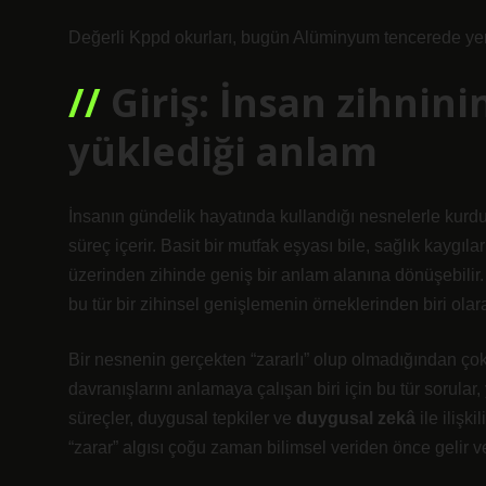
Değerli Kppd okurları, bugün Alüminyum tencerede yemek
Giriş: İnsan zihnin
yüklediği anlam
İnsanın gündelik hayatında kullandığı nesnelerle kurd
süreç içerir. Basit bir mutfak eşyası bile, sağlık kaygıl
üzerinden zihinde geniş bir anlam alanına dönüşebilir
bu tür bir zihinsel genişlemenin örneklerinden biri olar
Bir nesnenin gerçekten “zararlı” olup olmadığından çok, 
davranışlarını anlamaya çalışan biri için bu tür sorular
süreçler, duygusal tepkiler ve
duygusal zekâ
ile ilişk
“zarar” algısı çoğu zaman bilimsel veriden önce gelir ve 