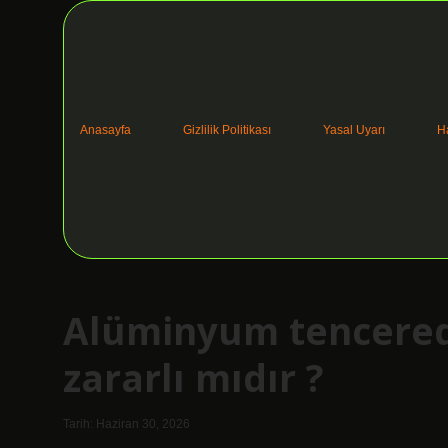
Anasayfa
Gizlilik Politikası
Yasal Uyarı
H
Alüminyum tencered
zararlı mıdır ?
Tarih: Haziran 30, 2026