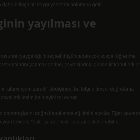
aha bilinçli bir kaygı yönetimi anlamına gelir.
lginin yayılması ve
orusunun yaygınlığı, bireysel düşünceden çok sosyal öğrenme
raştırmalarını yapmak yerine, çevresindeki güvenilir kabul edile
i “alüminyum zararlı” dediğinde, bu bilgi bilimsel doğrulama
sosyal etkileşim
belirleyici rol oynar.
nın davranışlarını doğru kabul etme eğilimini açıklar. Eğer çevred
um tencere “eski” ya da “riskli” olarak etiketlenebilir.
kanlıkları