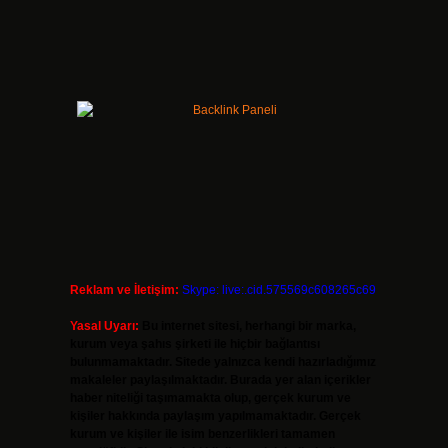
i
Reklam ve İletişim:
Skype: live:.cid.575569c608265c69
Yasal Uyarı:
Bu internet sitesi, herhangi bir marka,
kurum veya şahıs şirketi ile hiçbir bağlantısı
bulunmamaktadır. Sitede yalnızca kendi hazırladığımız
makaleler paylaşılmaktadır. Burada yer alan içerikler
haber niteliği taşımamakta olup, gerçek kurum ve
kişiler hakkında paylaşım yapılmamaktadır. Gerçek
kurum ve kişiler ile isim benzerlikleri tamamen