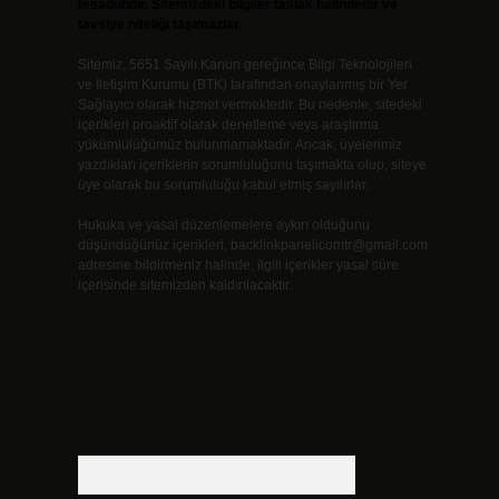
tesadüfidir. Sitemizdeki bilgiler taslak halindedir ve
tavsiye niteliği taşımazlar.
Sitemiz, 5651 Sayılı Kanun gereğince Bilgi Teknolojileri
ve İletişim Kurumu (BTK) tarafından onaylanmış bir Yer
Sağlayıcı olarak hizmet vermektedir. Bu nedenle, sitedeki
içerikleri proaktif olarak denetleme veya araştırma
yükümlülüğümüz bulunmamaktadır. Ancak, üyelerimiz
yazdıkları içeriklerin sorumluluğunu taşımakta olup, siteye
üye olarak bu sorumluluğu kabul etmiş sayılırlar.
Hukuka ve yasal düzenlemelere aykırı olduğunu
düşündüğünüz içerikleri,
backlinkpanelicomtr@gmail.com
adresine bildirmeniz halinde, ilgili içerikler yasal süre
içerisinde sitemizden kaldırılacaktır.
Arama