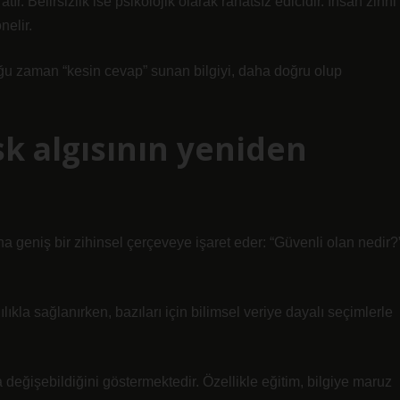
tır. Belirsizlik ise psikolojik olarak rahatsız edicidir. İnsan zihni
nelir.
çoğu zaman “kesin cevap” sunan bilgiyi, daha doğru olup
k algısının yeniden
ha geniş bir zihinsel çerçeveye işaret eder: “Güvenli olan nedir?
lıkla sağlanırken, bazıları için bilimsel veriye dayalı seçimlerle
a değişebildiğini göstermektedir. Özellikle eğitim, bilgiye maruz