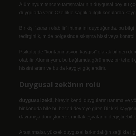
Alüminyum tencere tartışmalarının duygusal boyutu çoğu
duygularla verir. Özellikle sağlıkla ilgili konularda kaygı
Bir kişi “zararlı olabilir” ihtimalini duyduğunda, bu bilgi
tedirginlik, mide bölgesinde sıkışma hissi veya kontrol ih
Psikolojide “kontaminasyon kaygısı” olarak bilinen du
olabilir. Alüminyum, bu bağlamda görünmez bir tehdit g
hissini artırır ve bu da kaygıyı güçlendirir.
Duygusal zekânın rolü
duygusal zekâ
, bireyin kendi duygularını tanıma ve 
bir konuda bile bu beceri devreye girer. Bir kişi kaygıs
davranışa dönüştürerek mutfak eşyalarını değiştirebilir.
Araştırmalar, yüksek duygusal farkındalığın sağlıkla ilg