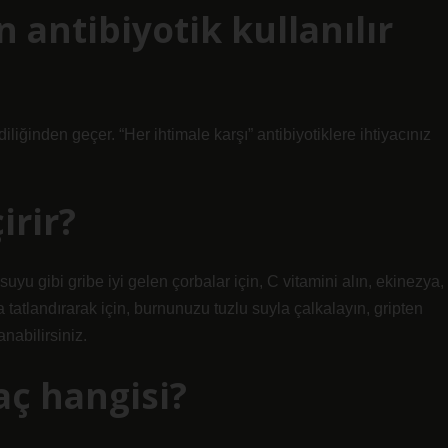
antibiyotik kullanılır
liğinden geçer. “Her ihtimale karşı” antibiyotiklere ihtiyacınız
irir?
k suyu gibi gribe iyi gelen çorbalar için, C vitamini alın, ekinezya,
la tatlandırarak için, burnunuzu tuzlu suyla çalkalayın, gripten
nabilirsiniz.
laç hangisi?