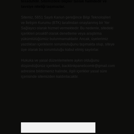
tesadüfidir. Sitemizdeki bilgiler taslak halindedir ve
tavsiye niteliği taşımazlar.
Sitemiz, 5651 Sayılı Kanun gereğince Bilgi Teknolojileri
ve İletişim Kurumu (BTK) tarafından onaylanmış bir Yer
Sağlayıcı olarak hizmet vermektedir. Bu nedenle, sitedeki
içerikleri proaktif olarak denetleme veya araştırma
yükümlülüğümüz bulunmamaktadır. Ancak, üyelerimiz
yazdıkları içeriklerin sorumluluğunu taşımakta olup, siteye
üye olarak bu sorumluluğu kabul etmiş sayılırlar.
Hukuka ve yasal düzenlemelere aykırı olduğunu
düşündüğünüz içerikleri,
backlinkpanelicomtr@gmail.com
adresine bildirmeniz halinde, ilgili içerikler yasal süre
içerisinde sitemizden kaldırılacaktır.
Arama