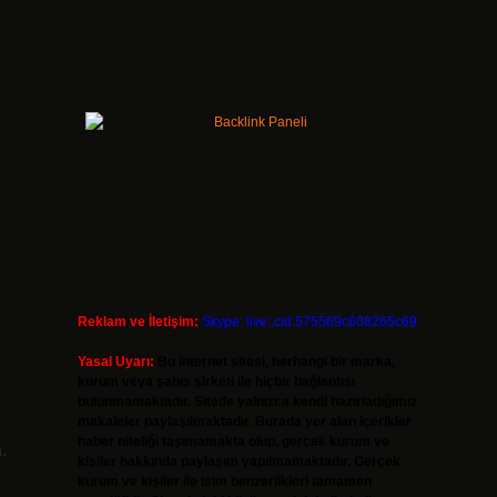
Reklam ve İletişim:
Skype: live:.cid.575569c608265c69
Yasal Uyarı:
Bu internet sitesi, herhangi bir marka,
kurum veya şahıs şirketi ile hiçbir bağlantısı
bulunmamaktadır. Sitede yalnızca kendi hazırladığımız
makaleler paylaşılmaktadır. Burada yer alan içerikler
haber niteliği taşımamakta olup, gerçek kurum ve
.
kişiler hakkında paylaşım yapılmamaktadır. Gerçek
kurum ve kişiler ile isim benzerlikleri tamamen