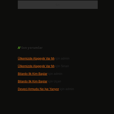
Son yorumlar
Ülkemizde Alageyik Var Mı
için
admin
Ülkemizde Alageyik Var Mı
için
Sinan
Bilardo Ilk Kim Başlar
için
admin
Bilardo Ilk Kim Başlar
için
Uçan
Deveci Armudu Ne Işe Yarıyor
için
admin