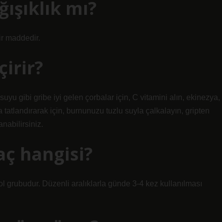
ğışıklık mı?
bir maddedir.
çirir?
k suyu gibi gribe iyi gelen çorbalar için, C vitamini alın, ekinezya,
la tatlandırarak için, burnunuzu tuzlu suyla çalkalayın, gripten
nabilirsiniz.
laç hangisi?
ol grubudur. Düzenli aralıklarla günde 3-4 kez kullanılması