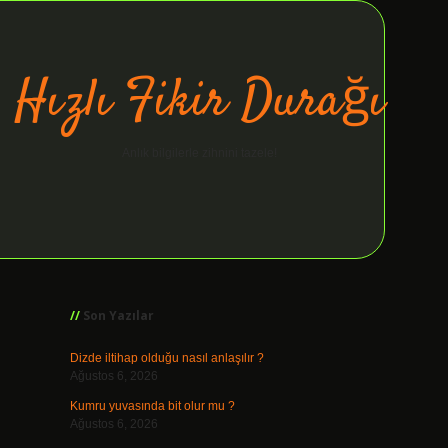
Hızlı Fikir Durağı
Anlık bilgilerle zihnini tazele!
Sidebar
ilbet giriş
Son Yazılar
Dizde iltihap olduğu nasıl anlaşılır ?
Ağustos 6, 2026
Kumru yuvasında bit olur mu ?
Ağustos 6, 2026