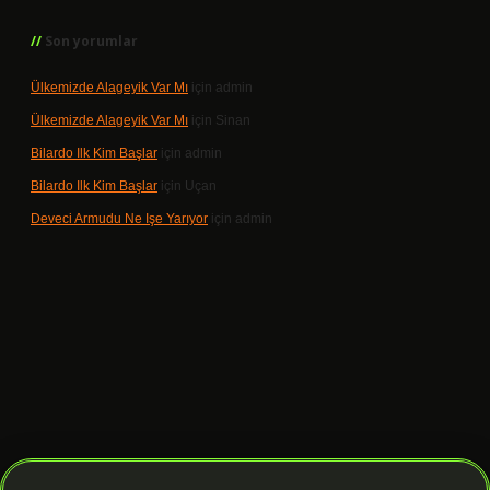
Son yorumlar
Ülkemizde Alageyik Var Mı
için
admin
Ülkemizde Alageyik Var Mı
için
Sinan
Bilardo Ilk Kim Başlar
için
admin
Bilardo Ilk Kim Başlar
için
Uçan
Deveci Armudu Ne Işe Yarıyor
için
admin
 giriş