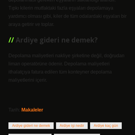
Tıpkı kilerin mutfaktaki fazla eşyaları depolamaya
yardımcı olması gibi, kiler de tüm odalardaki eşyaları bir
araya getirir ve toplar.
Ardiye gideri ne demek?
Depolama maliyetleri nakliye şirketine değil, doğrudan
liman operatörüne ödenir. Depolama maliyetleri
ithalatçıya fatura edilen tüm konteyner depolama
maliyetlerini içerir.
Tarih:
Makaleler
Ardiye gideri ne demek
Ardiye işi nedir
Ardiye kaç gün