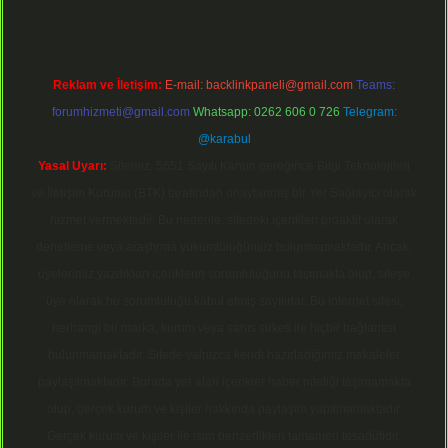
Reklam ve İletişim:
E-mail:
backlinkpaneli@gmail.com
Teams:
forumhizmeti@gmail.com
Whatsapp: 0262 606 0 726
Telegram:
@karabul
Yasal Uyarı:
Sitemiz, 5651 Sayılı Kanun gereğince Bilgi Teknolojileri
ve İletişim Kurumu (BTK) tarafından onaylanmış bir Yer Sağlayıcı olarak
hizmet vermektedir. Bu nedenle, sitedeki içerikleri proaktif olarak
denetleme veya araştırma yükümlülüğümüz bulunmamaktadır. Ancak,
üyelerimiz yazdıkları içeriklerin sorumluluğunu taşımakta olup, siteye
üye olarak bu sorumluluğu kabul etmiş sayılırlar. Bu internet sitesi,
herhangi bir marka, kurum veya şahıs şirketi ile hiçbir bağlantısı
bulunmamaktadır. Sitede yalnızca kendi hazırladığımız makaleler
paylaşılmaktadır. Burada yer alan içerikler haber niteliği taşımamakta
olup, gerçek kurum ve kişiler hakkında paylaşım yapılmamaktadır.
Gerçek kurum ve kişiler ile isim benzerlikleri tamamen tesadüfidir.