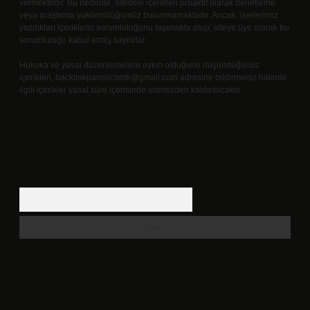
vermektedir. Bu nedenle, sitedeki içerikleri proaktif olarak denetleme
veya araştırma yükümlülüğümüz bulunmamaktadır. Ancak, üyelerimiz
yazdıkları içeriklerin sorumluluğunu taşımakta olup, siteye üye olarak bu
sorumluluğu kabul etmiş sayılırlar.
Hukuka ve yasal düzenlemelere aykırı olduğunu düşündüğünüz
içerikleri,
backlinkpanelicomtr@gmail.com
adresine bildirmeniz halinde,
ilgili içerikler yasal süre içerisinde sitemizden kaldırılacaktır.
Arama