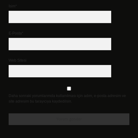
İsim*
E-Posta*
Web Sitesi
Daha sonraki yorumlarımda kullanılması için adım, e-posta adresim ve
site adresim bu tarayıcıya kaydedilsin.