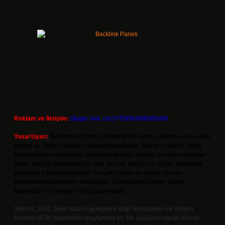
Reklam ve İletişim:
Skype: live:.cid.575569c608265c69
Yasal Uyarı:
Bu internet sitesi, herhangi bir marka, kurum veya şahıs
şirketi ile hiçbir bağlantısı bulunmamaktadır. Sitede yalnızca kendi
hazırladığımız makaleler paylaşılmaktadır. Burada yer alan içerikler
haber niteliği taşımamakta olup, gerçek kurum ve kişiler hakkında
paylaşım yapılmamaktadır. Gerçek kurum ve kişiler ile isim
benzerlikleri tamamen tesadüfidir. Sitemizdeki bilgiler taslak
halindedir ve tavsiye niteliği taşımazlar.
Sitemiz, 5651 Sayılı Kanun gereğince Bilgi Teknolojileri ve İletişim
Kurumu (BTK) tarafından onaylanmış bir Yer Sağlayıcı olarak hizmet