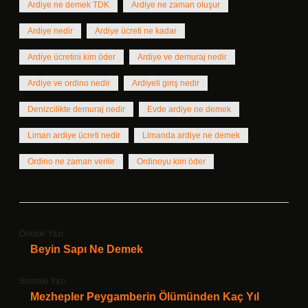
Ardiye ne demek TDK
Ardiye ne zaman oluşur
Ardiye nedir
Ardiye ücreti ne kadar
Ardiye ücretini kim öder
Ardiye ve demuraj nedir
Ardiye ve ordino nedir
Ardiyeli giriş nedir
Denizcilikte demuraj nedir
Evde ardiye ne demek
Liman ardiye ücreti nedir
Limanda ardiye ne demek
Ordino ne zaman verilir
Ordinoyu kim öder
Önceki Yazı
Beyin Sapı Ne Demek
Sonraki Yazı
Mezhepler Peygamberin Ölümünden Kaç Yıl