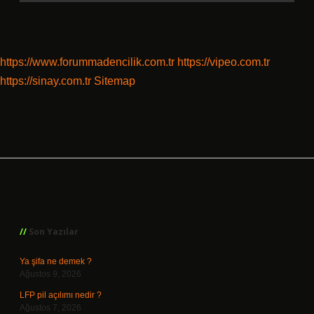
https://www.forummadencilik.com.tr
https://vipeo.com.tr
https://sinay.com.tr
Sitemap
Sidebar
Son Yazılar
Ya şifa ne demek ?
Ağustos 9, 2026
LFP pil açılımı nedir ?
Ağustos 7, 2026