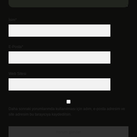
İsim*
E-Posta*
Web Sitesi
Daha sonraki yorumlarımda kullanılması için adım, e-posta adresim ve
site adresim bu tarayıcıya kaydedilsin.