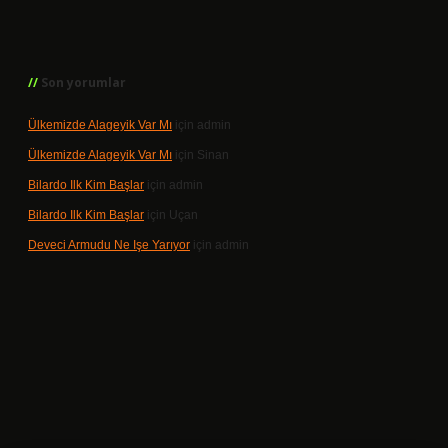
Son yorumlar
Ülkemizde Alageyik Var Mı
için
admin
Ülkemizde Alageyik Var Mı
için
Sinan
Bilardo Ilk Kim Başlar
için
admin
Bilardo Ilk Kim Başlar
için
Uçan
Deveci Armudu Ne Işe Yarıyor
için
admin