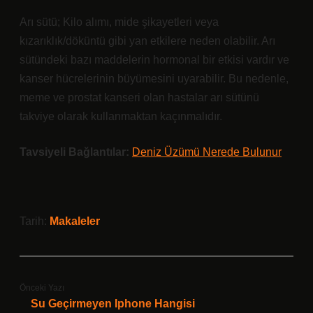
Arı sütü; Kilo alımı, mide şikayetleri veya
kızarıklık/döküntü gibi yan etkilere neden olabilir. Arı
sütündeki bazı maddelerin hormonal bir etkisi vardır ve
kanser hücrelerinin büyümesini uyarabilir. Bu nedenle,
meme ve prostat kanseri olan hastalar arı sütünü
takviye olarak kullanmaktan kaçınmalıdır.
Tavsiyeli Bağlantılar:
Deniz Üzümü Nerede Bulunur
Tarih:
Makaleler
Önceki Yazı
Su Geçirmeyen Iphone Hangisi