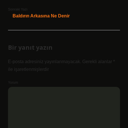
Sonraki Yazı
Baldırın Arkasına Ne Denir
Bir yanıt yazın
E-posta adresiniz yayınlanmayacak.
Gerekli alanlar
*
ile işaretlenmişlerdir
Yorum