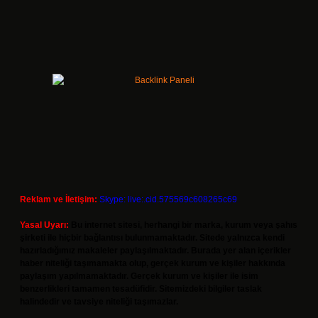
Reklam ve İletişim:
Skype: live:.cid.575569c608265c69
Yasal Uyarı:
Bu internet sitesi, herhangi bir marka, kurum veya şahıs
şirketi ile hiçbir bağlantısı bulunmamaktadır. Sitede yalnızca kendi
hazırladığımız makaleler paylaşılmaktadır. Burada yer alan içerikler
haber niteliği taşımamakta olup, gerçek kurum ve kişiler hakkında
paylaşım yapılmamaktadır. Gerçek kurum ve kişiler ile isim
benzerlikleri tamamen tesadüfidir. Sitemizdeki bilgiler taslak
halindedir ve tavsiye niteliği taşımazlar.