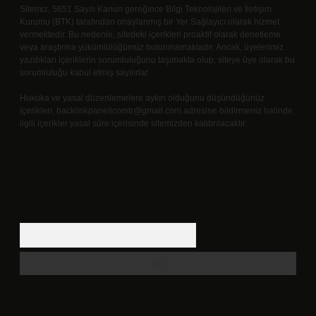
Sitemiz, 5651 Sayılı Kanun gereğince Bilgi Teknolojileri ve İletişim
Kurumu (BTK) tarafından onaylanmış bir Yer Sağlayıcı olarak hizmet
vermektedir. Bu nedenle, sitedeki içerikleri proaktif olarak denetleme
veya araştırma yükümlülüğümüz bulunmamaktadır. Ancak, üyelerimiz
yazdıkları içeriklerin sorumluluğunu taşımakta olup, siteye üye olarak bu
sorumluluğu kabul etmiş sayılırlar.
Hukuka ve yasal düzenlemelere aykırı olduğunu düşündüğünüz
içerikleri,
backlinkpanelicomtr@gmail.com
adresine bildirmeniz halinde,
ilgili içerikler yasal süre içerisinde sitemizden kaldırılacaktır.
Arama