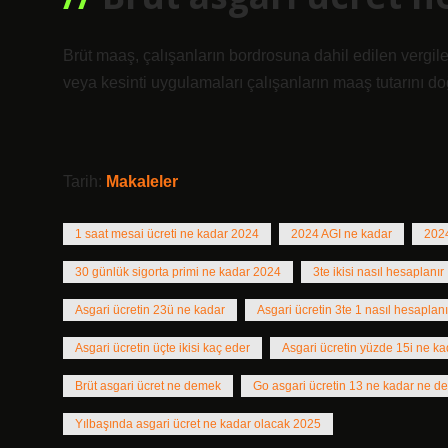
Brüt maaş, çalışanların bordrosuna dahil edilen vergiler,
veya kesinti uygulamaları çalışanların maaş tutarını do
Tarih:
Makaleler
1 saat mesai ücreti ne kadar 2024
2024 AGI ne kadar
2024
30 günlük sigorta primi ne kadar 2024
3te ikisi nasıl hesaplanır
Asgari ücretin 23ü ne kadar
Asgari ücretin 3te 1 nasıl hesaplanı
Asgari ücretin üçte ikisi kaç eder
Asgari ücretin yüzde 15i ne k
Brüt asgari ücret ne demek
Go asgari ücretin 13 ne kadar ne 
Yılbaşında asgari ücret ne kadar olacak 2025