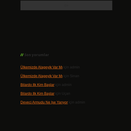
Son yorumlar
Ülkemizde Alageyik Var Mı
için
admin
Ülkemizde Alageyik Var Mı
için
Sinan
Bilardo Ilk Kim Başlar
için
admin
Bilardo Ilk Kim Başlar
için
Uçan
Deveci Armudu Ne Işe Yarıyor
için
admin