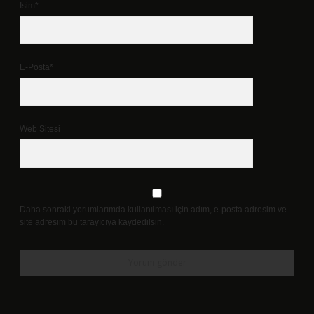
İsim*
E-Posta*
Web Sitesi
Daha sonraki yorumlarımda kullanılması için adım, e-posta adresim ve
site adresim bu tarayıcıya kaydedilsin.