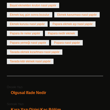
Bayat ekmekten kruton nasıl yapılır
Ekmek kaç gün sonra bozulur
Ekmek kavurması nasıl yapılır
Ekmek kurusu nasıl yapılır
Papara ekmek aşı nasıl yapılır
Papara ile neler yapılır
Papara nedir ekmek
Papara yemeği nasıl yapılır
Popara nasıl yapılır
Tavada ekmek kızartması nasıl yapılır
Tavada kıtır ekmek nasıl yapılır
Önceki Yazı
Olgusal Ifade Nedir
Sonraki Yazı
Kara Yazı Dizisi Kaç Bölüm