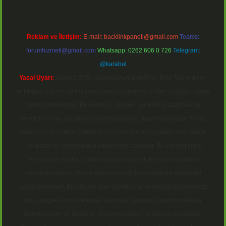
Reklam ve İletişim:
E-mail:
backlinkpaneli@gmail.com
Teams:
forumhizmeti@gmail.com
Whatsapp: 0262 606 0 726
Telegram:
@karabul
Yasal Uyarı:
Sitemiz, 5651 Sayılı Kanun gereğince Bilgi Teknolojileri
ve İletişim Kurumu (BTK) tarafından onaylanmış bir Yer Sağlayıcı olarak
hizmet vermektedir. Bu nedenle, sitedeki içerikleri proaktif olarak
denetleme veya araştırma yükümlülüğümüz bulunmamaktadır. Ancak,
üyelerimiz yazdıkları içeriklerin sorumluluğunu taşımakta olup, siteye
üye olarak bu sorumluluğu kabul etmiş sayılırlar. Bu internet sitesi,
herhangi bir marka, kurum veya şahıs şirketi ile hiçbir bağlantısı
bulunmamaktadır. Sitede yalnızca kendi hazırladığımız makaleler
paylaşılmaktadır. Burada yer alan içerikler haber niteliği taşımamakta
olup, gerçek kurum ve kişiler hakkında paylaşım yapılmamaktadır.
Gerçek kurum ve kişiler ile isim benzerlikleri tamamen tesadüfidir.