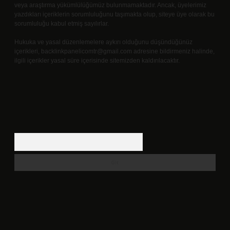
veya araştırma yükümlülüğümüz bulunmamaktadır. Ancak, üyelerimiz
yazdıkları içeriklerin sorumluluğunu taşımakta olup, siteye üye olarak bu
sorumluluğu kabul etmiş sayılırlar.
Hukuka ve yasal düzenlemelere aykırı olduğunu düşündüğünüz
içerikleri,
backlinkpanelicomtr@gmail.com
adresine bildirmeniz halinde,
ilgili içerikler yasal süre içerisinde sitemizden kaldırılacaktır.
Arama