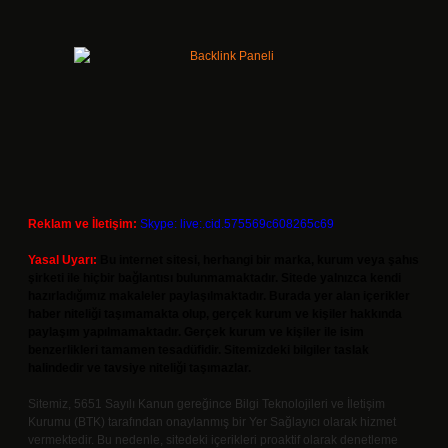
Reklam ve İletişim:
Skype: live:.cid.575569c608265c69
Yasal Uyarı:
Bu internet sitesi, herhangi bir marka, kurum veya şahıs
şirketi ile hiçbir bağlantısı bulunmamaktadır. Sitede yalnızca kendi
hazırladığımız makaleler paylaşılmaktadır. Burada yer alan içerikler
haber niteliği taşımamakta olup, gerçek kurum ve kişiler hakkında
paylaşım yapılmamaktadır. Gerçek kurum ve kişiler ile isim
benzerlikleri tamamen tesadüfidir. Sitemizdeki bilgiler taslak
halindedir ve tavsiye niteliği taşımazlar.
Sitemiz, 5651 Sayılı Kanun gereğince Bilgi Teknolojileri ve İletişim
Kurumu (BTK) tarafından onaylanmış bir Yer Sağlayıcı olarak hizmet
vermektedir. Bu nedenle, sitedeki içerikleri proaktif olarak denetleme