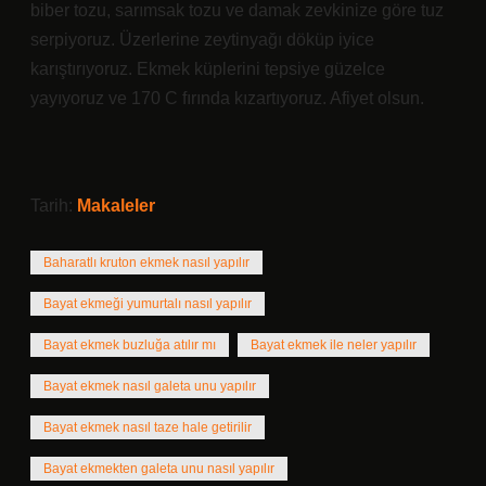
biber tozu, sarımsak tozu ve damak zevkinize göre tuz
serpiyoruz. Üzerlerine zeytinyağı döküp iyice
karıştırıyoruz. Ekmek küplerini tepsiye güzelce
yayıyoruz ve 170 C fırında kızartıyoruz. Afiyet olsun.
Tarih:
Makaleler
Baharatlı kruton ekmek nasıl yapılır
Bayat ekmeği yumurtalı nasıl yapılır
Bayat ekmek buzluğa atılır mı
Bayat ekmek ile neler yapılır
Bayat ekmek nasıl galeta unu yapılır
Bayat ekmek nasıl taze hale getirilir
Bayat ekmekten galeta unu nasıl yapılır