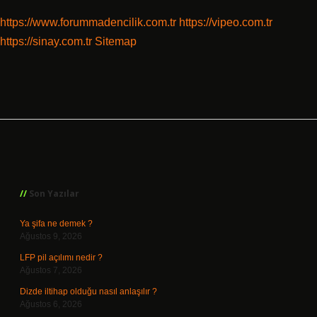
https://www.forummadencilik.com.tr
https://vipeo.com.tr
https://sinay.com.tr
Sitemap
Sidebar
Son Yazılar
Ya şifa ne demek ?
Ağustos 9, 2026
LFP pil açılımı nedir ?
Ağustos 7, 2026
Dizde iltihap olduğu nasıl anlaşılır ?
Ağustos 6, 2026