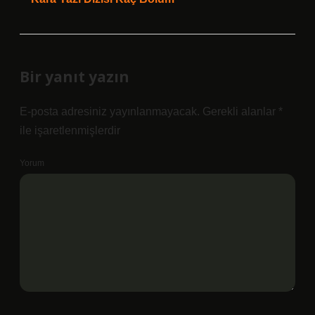
Bir yanıt yazın
E-posta adresiniz yayınlanmayacak.
Gerekli alanlar
*
ile işaretlenmişlerdir
Yorum