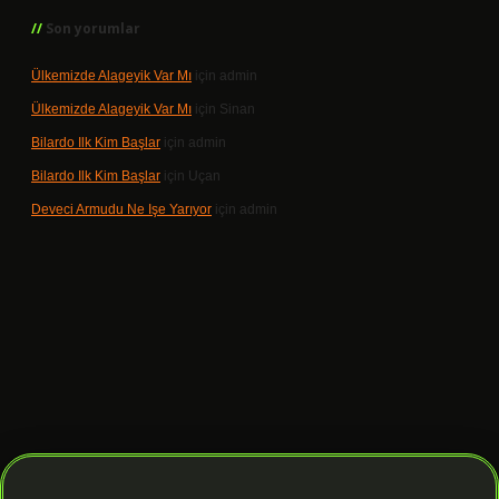
Son yorumlar
Ülkemizde Alageyik Var Mı
için
admin
Ülkemizde Alageyik Var Mı
için
Sinan
Bilardo Ilk Kim Başlar
için
admin
Bilardo Ilk Kim Başlar
için
Uçan
Deveci Armudu Ne Işe Yarıyor
için
admin
 giriş