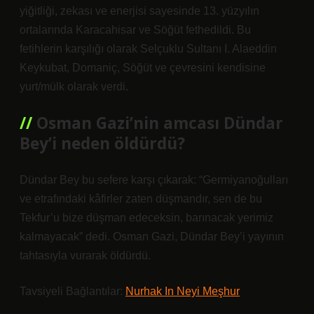
yiğitliği, zekası ve enerjisi sayesinde 13. yüzyılın
ortalarında Karacahisar ve Söğüt fethedildi. Bu
fetihlerin karşılığı olarak Selçuklu Sultanı I. Alaeddin
Keykubat, Domaniç, Söğüt ve çevresini kendisine
yurt/mülk olarak verdi.
Osman Gazi’nin amcası Dündar
Bey’i neden öldürdü?
Dündar Bey bu sefere karşı çıkarak: “Germiyanoğulları
ve etrafındaki kâfirler zaten düşmandır, sen de bu
Tekfur’u bize düşman edeceksin, barınacak yerimiz
kalmayacak” dedi. Osman Gazi, Dündar Bey’i yayının
tahtasıyla vurarak öldürdü.
Tavsiyeli Bağlantılar:
Nurhak In Neyi Meşhur