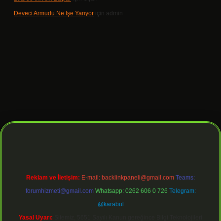
Deveci Armudu Ne Işe Yarıyor
için
admin
t giriş
Reklam ve İletişim:
E-mail:
backlinkpaneli@gmail.com
Teams:
forumhizmeti@gmail.com
Whatsapp: 0262 606 0 726
Telegram:
@karabul
Yasal Uyarı:
Sitemiz, 5651 Sayılı Kanun gereğince Bilgi Teknolojileri