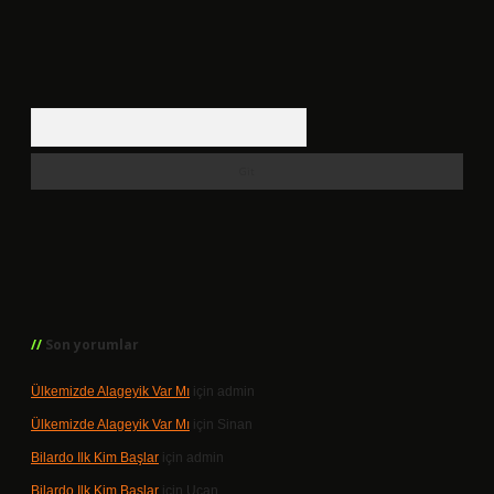
Arama
Son yorumlar
Ülkemizde Alageyik Var Mı
için
admin
Ülkemizde Alageyik Var Mı
için
Sinan
Bilardo Ilk Kim Başlar
için
admin
Bilardo Ilk Kim Başlar
için
Uçan