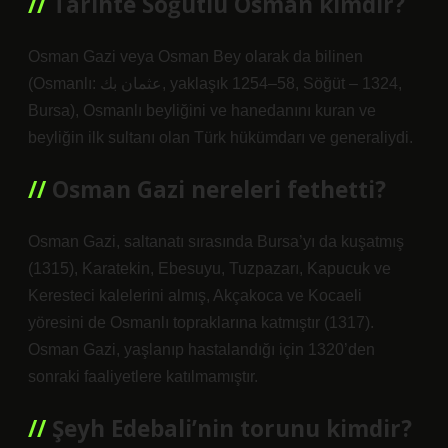
Tarihte Söğütlü Osman kimdir?
Osman Gazi veya Osman Bey olarak da bilinen
(Osmanlı: عثمان بك, yaklaşık 1254–58, Söğüt – 1324,
Bursa), Osmanlı beyliğini ve hanedanını kuran ve
beyliğin ilk sultanı olan Türk hükümdarı ve generaliydi.
Osman Gazi nereleri fethetti?
Osman Gazi, saltanatı sırasında Bursa’yı da kuşatmış
(1315), Karatekin, Ebesuyu, Tuzpazarı, Kapucuk ve
Keresteci kalelerini almış, Akçakoca ve Kocaeli
yöresini de Osmanlı topraklarına katmıştır (1317).
Osman Gazi, yaşlanıp hastalandığı için 1320’den
sonraki faaliyetlere katılmamıştır.
Şeyh Edebali’nin torunu kimdir?