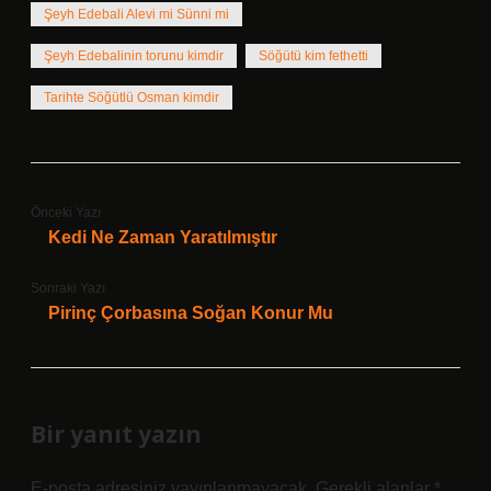
Şeyh Edebali Alevi mi Sünni mi
Şeyh Edebalinin torunu kimdir
Söğütü kim fethetti
Tarihte Söğütlü Osman kimdir
Önceki Yazı
Kedi Ne Zaman Yaratılmıştır
Sonraki Yazı
Pirinç Çorbasına Soğan Konur Mu
Bir yanıt yazın
E-posta adresiniz yayınlanmayacak.
Gerekli alanlar
*