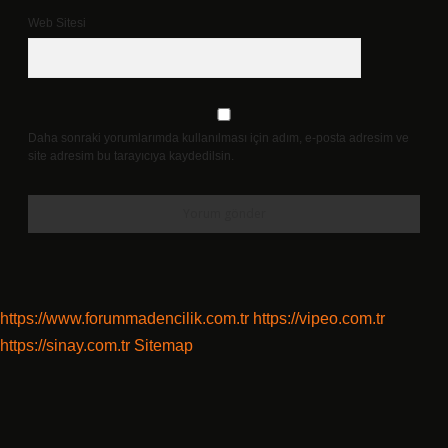
Web Sitesi
Daha sonraki yorumlarımda kullanılması için adım, e-posta adresim ve
site adresim bu tarayıcıya kaydedilsin.
https://www.forummadencilik.com.tr
https://vipeo.com.tr
https://sinay.com.tr
Sitemap