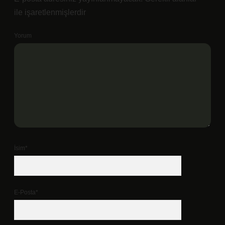
ile işaretlenmişlerdir
Yorum
İsim*
E-Posta*