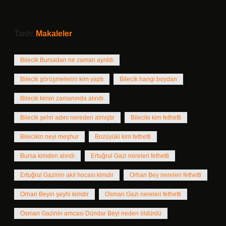
Tarih:
Makaleler
Bilecik Bursadan ne zaman ayrıldı
Bilecik görüşmelerini kim yaptı
Bilecik hangi boydan
Bilecik kimin zamanında alındı
Bilecik şehri adını nereden almıştır
Bileciki kim fethetti
Bilecikin neyi meşhur
Bozüyüki kim fethetti
Bursa kimden alındı
Ertuğrul Gazi nereleri fethetti
Ertuğrul Gazinin akıl hocası kimdir
Orhan Bey nereleri fethetti
Orhan Beyin şeyhi kimdir
Osman Gazi nereleri fethetti
Osman Gazinin amcası Dündar Beyi neden öldürdü