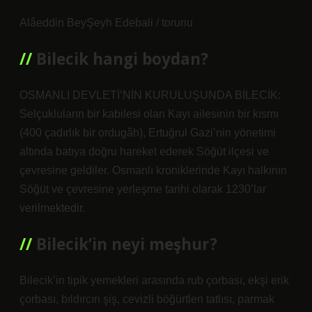
Alâeddin BeyŞeyh Edebali / torunu
Bilecik hangi boydan?
OSMANLI DEVLETİ’NİN KURULUŞUNDA BİLECİK:
Selçukluların bir kabilesi olan Kayı ailesinin bir kısmı
(400 çadırlık bir ordugâh), Ertuğrul Gazi’nin yönetimi
altında batıya doğru hareket ederek Söğüt ilçesi ve
çevresine geldiler. Osmanlı kroniklerinde Kayı halkının
Söğüt ve çevresine yerleşme tarihi olarak 1230’lar
verilmektedir.
Bilecik’in neyi meşhur?
Bilecik’in tipik yemekleri arasında rub çorbası, ekşi erik
çorbası, bıldırcın şiş, cevizli böğürtlen tatlısı, parmak