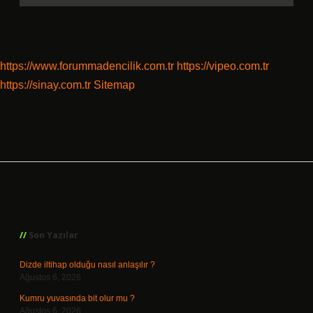
https://www.forummadencilik.com.tr
https://vipeo.com.tr
https://sinay.com.tr
Sitemap
Sidebar
Son Yazılar
Dizde iltihap olduğu nasıl anlaşılır ?
Ağustos 6, 2026
Kumru yuvasında bit olur mu ?
Ağustos 6, 2026