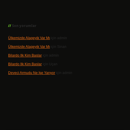
Son yorumlar
Ülkemizde Alageyik Var Mı
için
admin
Ülkemizde Alageyik Var Mı
için
Sinan
Bilardo Ilk Kim Başlar
için
admin
Bilardo Ilk Kim Başlar
için
Uçan
Deveci Armudu Ne Işe Yarıyor
için
admin