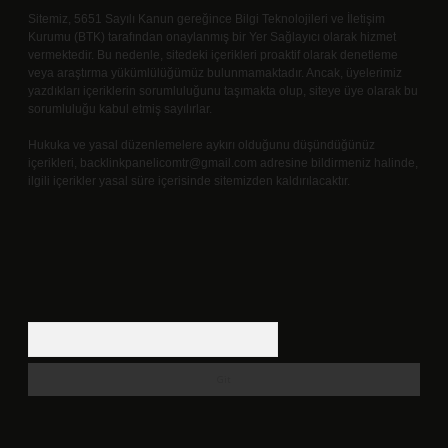
Sitemiz, 5651 Sayılı Kanun gereğince Bilgi Teknolojileri ve İletişim
Kurumu (BTK) tarafından onaylanmış bir Yer Sağlayıcı olarak hizmet
vermektedir. Bu nedenle, sitedeki içerikleri proaktif olarak denetleme
veya araştırma yükümlülüğümüz bulunmamaktadır. Ancak, üyelerimiz
yazdıkları içeriklerin sorumluluğunu taşımakta olup, siteye üye olarak bu
sorumluluğu kabul etmiş sayılırlar.
Hukuka ve yasal düzenlemelere aykırı olduğunu düşündüğünüz
içerikleri,
backlinkpanelicomtr@gmail.com
adresine bildirmeniz halinde,
ilgili içerikler yasal süre içerisinde sitemizden kaldırılacaktır.
Arama