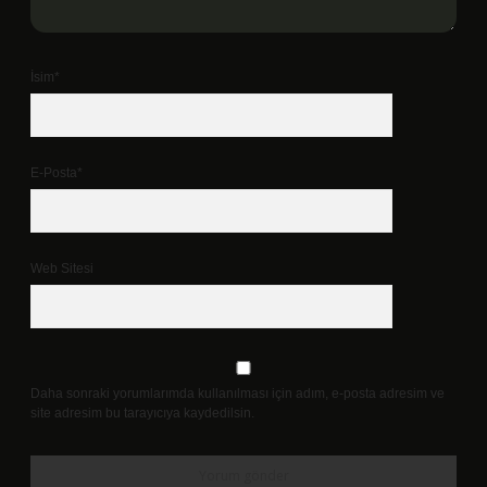
İsim*
E-Posta*
Web Sitesi
Daha sonraki yorumlarımda kullanılması için adım, e-posta adresim ve
site adresim bu tarayıcıya kaydedilsin.