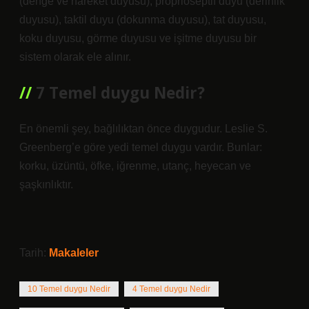
(denge ve hareket duyusu), proprioseptif duyu (derinlik
duyusu), taktil duyu (dokunma duyusu), tat duyusu,
koku duyusu, görme duyusu ve işitme duyusu bir
sistem olarak ele alınır.
7 Temel duygu Nedir?
En önemli şey, bağlılıktan önce duygudur. Leslie S.
Greenberg’e göre yedi temel duygu vardır. Bunlar:
korku, üzüntü, öfke, iğrenme, utanç, heyecan ve
şaşkınlıktır.
Tarih:
Makaleler
10 Temel duygu Nedir
4 Temel duygu Nedir