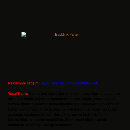
Reklam ve İletişim:
Skype: live:.cid.575569c608265c69
Yasal Uyarı:
Bu internet sitesi, herhangi bir marka, kurum veya şahıs
şirketi ile hiçbir bağlantısı bulunmamaktadır. Sitede yalnızca kendi
hazırladığımız makaleler paylaşılmaktadır. Burada yer alan içerikler
haber niteliği taşımamakta olup, gerçek kurum ve kişiler hakkında
paylaşım yapılmamaktadır. Gerçek kurum ve kişiler ile isim
benzerlikleri tamamen tesadüfidir. Sitemizdeki bilgiler taslak
halindedir ve tavsiye niteliği taşımazlar.