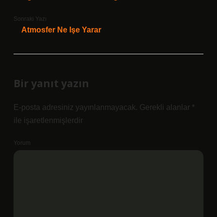
Sonraki Yazı
Atmosfer Ne Işe Yarar
Bir yanıt yazın
E-posta adresiniz yayınlanmayacak.
Gerekli alanlar
*
ile işaretlenmişlerdir
Yorum