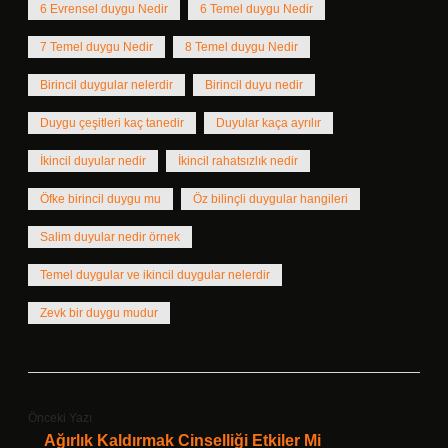
6 Evrensel duygu Nedir
6 Temel duygu Nedir
7 Temel duygu Nedir
8 Temel duygu Nedir
Birincil duygular nelerdir
Birincil duyu nedir
Duygu çeşitleri kaç tanedir
Duyular kaça ayrılır
İkincil duyular nedir
İkincil rahatsızlık nedir
Öfke birincil duygu mu
Öz bilinçli duygular hangileri
Salim duyular nedir örnek
Temel duygular ve ikincil duygular nelerdir
Zevk bir duygu mudur
Önceki Yazı
Ağırlık Kaldırmak Cinselliği Etkiler Mi