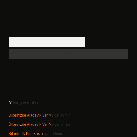
Arama
Son yorumlar
Ülkemizde Alageyik Var Mı
için
admin
Ülkemizde Alageyik Var Mı
için
Sinan
Bilardo Ilk Kim Başlar
için
admin