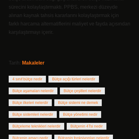
sürecini kolaylaştırmaktı. PPBS, merkezi düzeyde
alınan kaynak tahsis kararlarını kolaylaştırmak için
farklı harcama alternatiflerini maliyet ve fayda açısından
karşılaştırmayı içerir.
Tarih:
Makaleler
4 sınıf bütçe nedir
Bütçe açığı türleri nelerdir
Bütçe aşamaları nelerdir
Bütçe çeşitleri nelerdir
Bütçe ilkeleri nelerdir
Bütçe sistemi ne demek
Bütçe sistemleri nelerdir
Bütçe yönetimi nedir
Bütçeleme teknikleri nelerdir
Bütçenin 4Tsi nedir
Bütçenin amacı nedir
Bütçenin fonksiyonları nelerdir