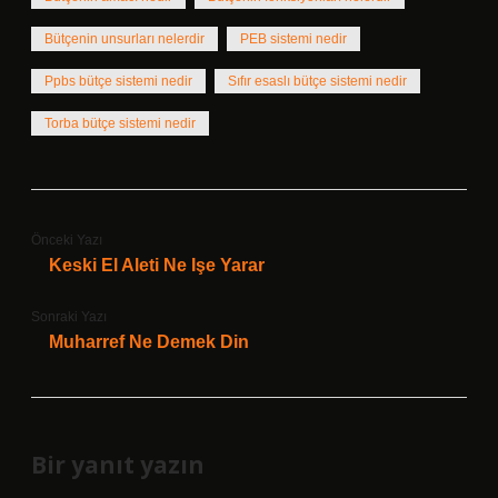
Bütçenin unsurları nelerdir
PEB sistemi nedir
Ppbs bütçe sistemi nedir
Sıfır esaslı bütçe sistemi nedir
Torba bütçe sistemi nedir
Önceki Yazı
Keski El Aleti Ne Işe Yarar
Sonraki Yazı
Muharref Ne Demek Din
Bir yanıt yazın