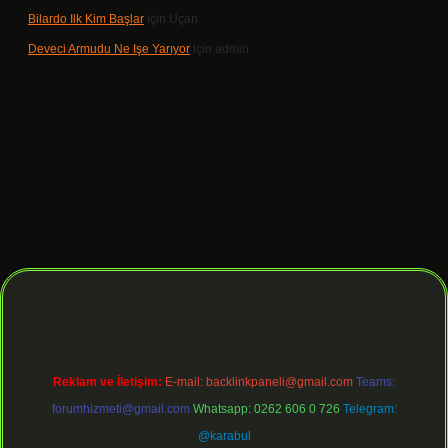
Bilardo Ilk Kim Başlar
için
Uçan
Deveci Armudu Ne Işe Yarıyor
için
admin
bet giriş
Reklam ve İletişim:
E-mail:
backlinkpaneli@gmail.com
Teams:
forumhizmeti@gmail.com
Whatsapp: 0262 606 0 726
Telegram:
@karabul