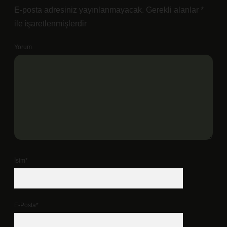
E-posta adresiniz yayınlanmayacak.
Gerekli alanlar
*
ile işaretlenmişlerdir
Yorum
İsim*
E-Posta*