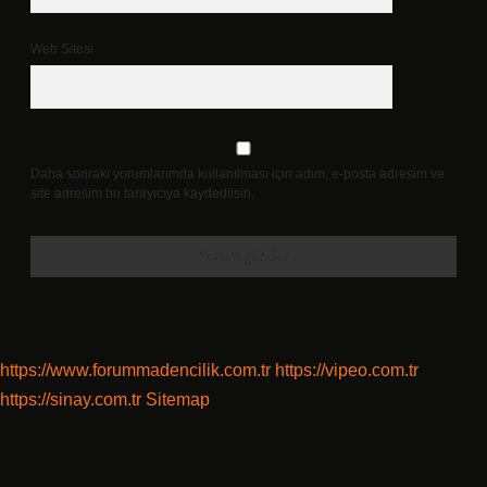
Web Sitesi
Daha sonraki yorumlarımda kullanılması için adım, e-posta adresim ve
site adresim bu tarayıcıya kaydedilsin.
https://www.forummadencilik.com.tr
https://vipeo.com.tr
https://sinay.com.tr
Sitemap