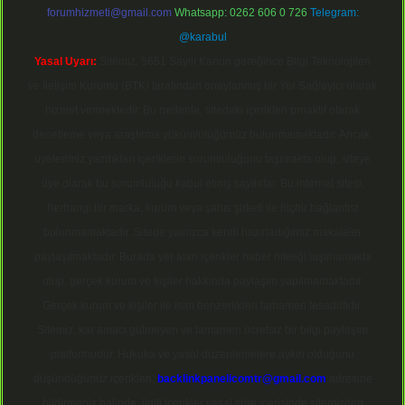
forumhizmeti@gmail.com
Whatsapp: 0262 606 0 726
Telegram:
@karabul
Yasal Uyarı:
Sitemiz, 5651 Sayılı Kanun gereğince Bilgi Teknolojileri
ve İletişim Kurumu (BTK) tarafından onaylanmış bir Yer Sağlayıcı olarak
hizmet vermektedir. Bu nedenle, sitedeki içerikleri proaktif olarak
denetleme veya araştırma yükümlülüğümüz bulunmamaktadır. Ancak,
üyelerimiz yazdıkları içeriklerin sorumluluğunu taşımakta olup, siteye
üye olarak bu sorumluluğu kabul etmiş sayılırlar. Bu internet sitesi,
herhangi bir marka, kurum veya şahıs şirketi ile hiçbir bağlantısı
bulunmamaktadır. Sitede yalnızca kendi hazırladığımız makaleler
paylaşılmaktadır. Burada yer alan içerikler haber niteliği taşımamakta
olup, gerçek kurum ve kişiler hakkında paylaşım yapılmamaktadır.
Gerçek kurum ve kişiler ile isim benzerlikleri tamamen tesadüfidir.
Sitemiz, kar amacı gütmeyen ve tamamen ücretsiz bir bilgi paylaşım
platformudur. Hukuka ve yasal düzenlemelere aykırı olduğunu
düşündüğünüz içerikleri,
backlinkpanelicomtr@gmail.com
adresine
bildirmeniz halinde, ilgili içerikler yasal süre içerisinde sitemizden