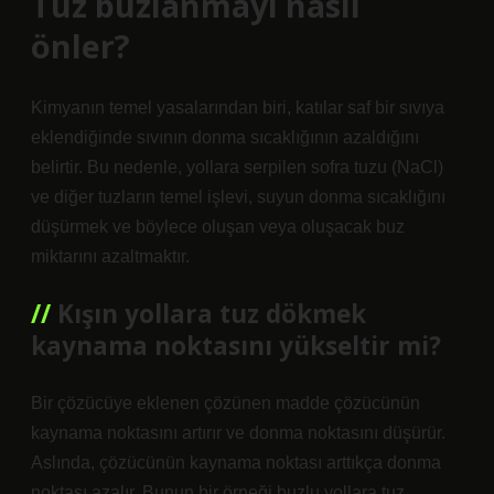
Tuz buzlanmayı nasıl
önler?
Kimyanın temel yasalarından biri, katılar saf bir sıvıya
eklendiğinde sıvının donma sıcaklığının azaldığını
belirtir. Bu nedenle, yollara serpilen sofra tuzu (NaCl)
ve diğer tuzların temel işlevi, suyun donma sıcaklığını
düşürmek ve böylece oluşan veya oluşacak buz
miktarını azaltmaktır.
Kışın yollara tuz dökmek
kaynama noktasını yükseltir mi?
Bir çözücüye eklenen çözünen madde çözücünün
kaynama noktasını artırır ve donma noktasını düşürür.
Aslında, çözücünün kaynama noktası arttıkça donma
noktası azalır. Bunun bir örneği buzlu yollara tuz