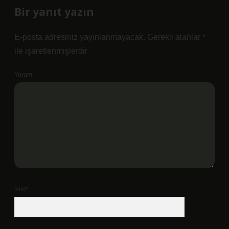
Bir yanıt yazın
E-posta adresiniz yayınlanmayacak.
Gerekli alanlar
*
ile işaretlenmişlerdir
Yorum
İsim*