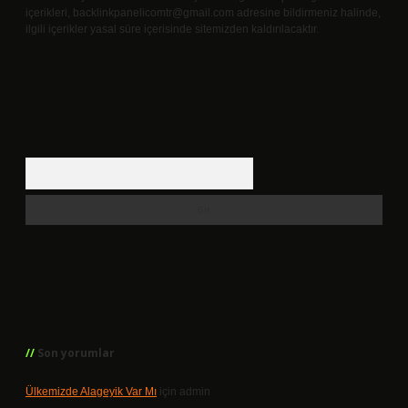
içerikleri,
backlinkpanelicomtr@gmail.com
adresine bildirmeniz halinde,
ilgili içerikler yasal süre içerisinde sitemizden kaldırılacaktır.
Arama
Son yorumlar
Ülkemizde Alageyik Var Mı
için
admin