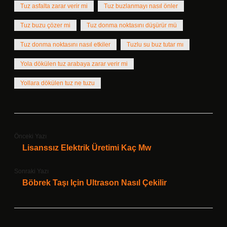
Tuz asfalta zarar verir mi
Tuz buzlanmayı nasıl önler
Tuz buzu çözer mi
Tuz donma noktasını düşürür mü
Tuz donma noktasını nasıl etkiler
Tuzlu su buz tutar mı
Yola dökülen tuz arabaya zarar verir mi
Yollara dökülen tuz ne tuzu
Önceki Yazı
Lisanssız Elektrik Üretimi Kaç Mw
Sonraki Yazı
Böbrek Taşı Için Ultrason Nasıl Çekilir