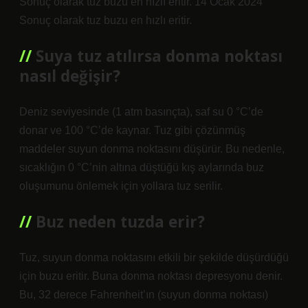
Sonuç olarak tuz buzu en hızlı eritir. 14 Ocak 2024
Sonuç olarak tuz buzu en hızlı eritir.
Suya tuz atılırsa donma noktası
nasıl değişir?
Deniz seviyesinde (1 atm basınçta), saf su 0 °C’de
donar ve 100 °C’de kaynar. Tuz gibi çözünmüş
maddeler suyun donma noktasını düşürür. Bu nedenle,
sıcaklığın 0 °C’nin altına düştüğü kış aylarında buz
oluşumunu önlemek için yollara tuz serilir.
Buz neden tuzda erir?
Tuz, suyun donma noktasını etkili bir şekilde düşürdüğü
için buzu eritir. Buna donma noktası depresyonu denir.
Bu, 32 derece Fahrenheit’ın (suyun donma noktası)