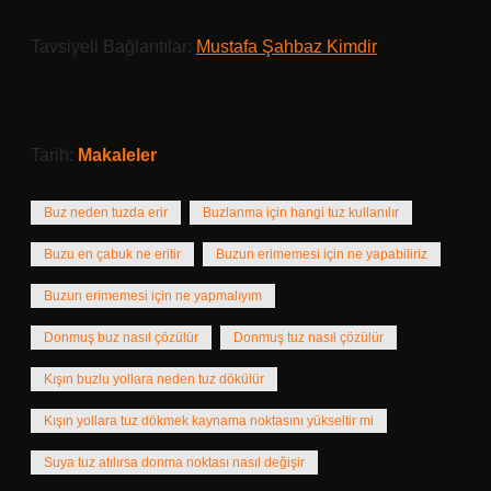
Tavsiyeli Bağlantılar:
Mustafa Şahbaz Kimdir
Tarih:
Makaleler
Buz neden tuzda erir
Buzlanma için hangi tuz kullanılır
Buzu en çabuk ne eritir
Buzun erimemesi için ne yapabiliriz
Buzun erimemesi için ne yapmalıyım
Donmuş buz nasıl çözülür
Donmuş tuz nasıl çözülür
Kışın buzlu yollara neden tuz dökülür
Kışın yollara tuz dökmek kaynama noktasını yükseltir mi
Suya tuz atılırsa donma noktası nasıl değişir