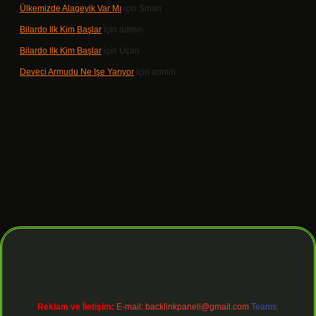
Ülkemizde Alageyik Var Mı
için
Sinan
Bilardo Ilk Kim Başlar
için
admin
Bilardo Ilk Kim Başlar
için
Uçan
Deveci Armudu Ne Işe Yarıyor
için
admin
giriş
Reklam ve İletişim:
E-mail:
backlinkpaneli@gmail.com
Teams: