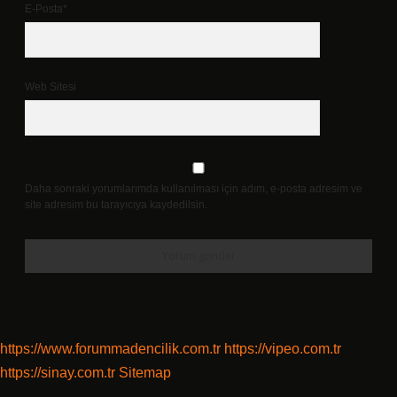
E-Posta*
Web Sitesi
Daha sonraki yorumlarımda kullanılması için adım, e-posta adresim ve
site adresim bu tarayıcıya kaydedilsin.
https://www.forummadencilik.com.tr
https://vipeo.com.tr
https://sinay.com.tr
Sitemap