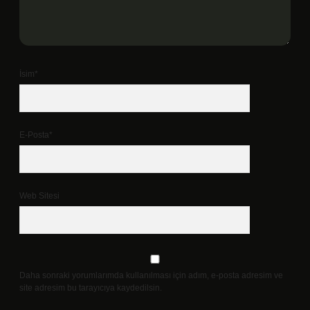
İsim*
E-Posta*
Web Sitesi
Daha sonraki yorumlarımda kullanılması için adım, e-posta adresim ve
site adresim bu tarayıcıya kaydedilsin.