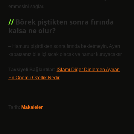
emmesini sağlar.
Börek piştikten sonra fırında
kalsa ne olur?
– Hamuru pişirdikten sonra fırında bekletmeyin. Ayarı
kapatsanız bile içi sıcak olacak ve hamur kuruyacaktır.
Tavsiyeli Bağlantılar:
İSlamı Diğer Dinlerden Ayıran
En Önemli Özellik Nedir
Tarih:
Makaleler