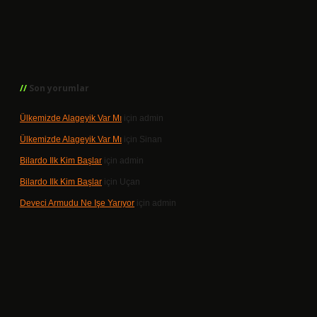
Son yorumlar
Ülkemizde Alageyik Var Mı
için
admin
Ülkemizde Alageyik Var Mı
için
Sinan
Bilardo Ilk Kim Başlar
için
admin
Bilardo Ilk Kim Başlar
için
Uçan
Deveci Armudu Ne Işe Yarıyor
için
admin