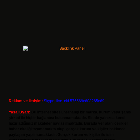
Reklam ve İletişim:
Skype: live:.cid.575569c608265c69
Yasal Uyarı:
Bu internet sitesi, herhangi bir marka, kurum veya şahıs
şirketi ile hiçbir bağlantısı bulunmamaktadır. Sitede yalnızca kendi
hazırladığımız makaleler paylaşılmaktadır. Burada yer alan içerikler
haber niteliği taşımamakta olup, gerçek kurum ve kişiler hakkında
paylaşım yapılmamaktadır. Gerçek kurum ve kişiler ile isim