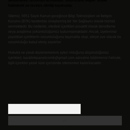
benzerlikleri tamamen tesadüfidir. Sitemizdeki bilgiler taslak
halindedir ve tavsiye niteliği taşımazlar.
Sitemiz, 5651 Sayılı Kanun gereğince Bilgi Teknolojileri ve İletişim
Kurumu (BTK) tarafından onaylanmış bir Yer Sağlayıcı olarak hizmet
vermektedir. Bu nedenle, sitedeki içerikleri proaktif olarak denetleme
veya araştırma yükümlülüğümüz bulunmamaktadır. Ancak, üyelerimiz
yazdıkları içeriklerin sorumluluğunu taşımakta olup, siteye üye olarak bu
sorumluluğu kabul etmiş sayılırlar.
Hukuka ve yasal düzenlemelere aykırı olduğunu düşündüğünüz
içerikleri,
backlinkpanelicomtr@gmail.com
adresine bildirmeniz halinde,
ilgili içerikler yasal süre içerisinde sitemizden kaldırılacaktır.
Arama