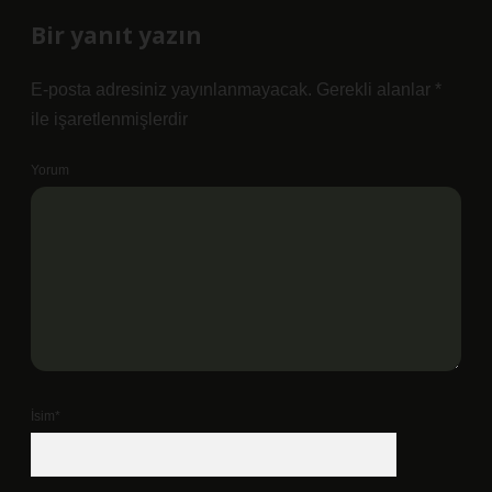
Bir yanıt yazın
E-posta adresiniz yayınlanmayacak.
Gerekli alanlar
*
ile işaretlenmişlerdir
Yorum
İsim*