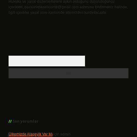
Hukuka ve yasal düzenlemelere aykırı olduğunu düşündüğünüz
içerikleri,
backlinkpanelicomtr@gmail.com
adresine bildirmeniz halinde,
ilgili içerikler yasal süre içerisinde sitemizden kaldırılacaktır.
Arama
Son yorumlar
Ülkemizde Alageyik Var Mı
için
admin