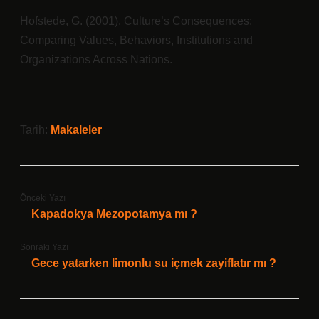
Hofstede, G. (2001). Culture’s Consequences:
Comparing Values, Behaviors, Institutions and
Organizations Across Nations.
Tarih:
Makaleler
Önceki Yazı
Kapadokya Mezopotamya mı ?
Sonraki Yazı
Gece yatarken limonlu su içmek zayiflatır mı ?