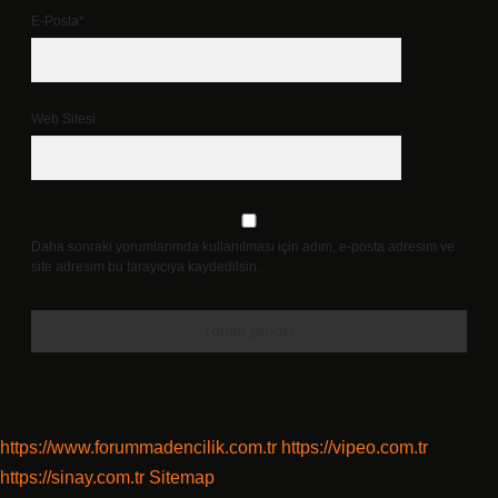
E-Posta*
Web Sitesi
Daha sonraki yorumlarımda kullanılması için adım, e-posta adresim ve
site adresim bu tarayıcıya kaydedilsin.
https://www.forummadencilik.com.tr
https://vipeo.com.tr
https://sinay.com.tr
Sitemap