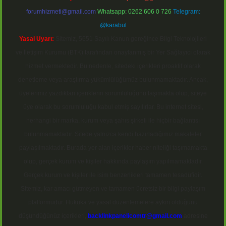
forumhizmeti@gmail.com
Whatsapp: 0262 606 0 726
Telegram:
@karabul
Yasal Uyarı:
Sitemiz, 5651 Sayılı Kanun gereğince Bilgi Teknolojileri
ve İletişim Kurumu (BTK) tarafından onaylanmış bir Yer Sağlayıcı olarak
hizmet vermektedir. Bu nedenle, sitedeki içerikleri proaktif olarak
denetleme veya araştırma yükümlülüğümüz bulunmamaktadır. Ancak,
üyelerimiz yazdıkları içeriklerin sorumluluğunu taşımakta olup, siteye
üye olarak bu sorumluluğu kabul etmiş sayılırlar. Bu internet sitesi,
herhangi bir marka, kurum veya şahıs şirketi ile hiçbir bağlantısı
bulunmamaktadır. Sitede yalnızca kendi hazırladığımız makaleler
paylaşılmaktadır. Burada yer alan içerikler haber niteliği taşımamakta
olup, gerçek kurum ve kişiler hakkında paylaşım yapılmamaktadır.
Gerçek kurum ve kişiler ile isim benzerlikleri tamamen tesadüfidir.
Sitemiz, kar amacı gütmeyen ve tamamen ücretsiz bir bilgi paylaşım
platformudur. Hukuka ve yasal düzenlemelere aykırı olduğunu
düşündüğünüz içerikleri,
backlinkpanelicomtr@gmail.com
adresine