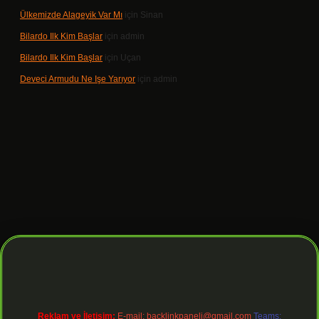
Ülkemizde Alageyik Var Mı
için
Sinan
Bilardo Ilk Kim Başlar
için
admin
Bilardo Ilk Kim Başlar
için
Uçan
Deveci Armudu Ne Işe Yarıyor
için
admin
 giriş
Reklam ve İletişim:
E-mail:
backlinkpaneli@gmail.com
Teams: