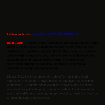
Reklam ve İletişim:
Skype: live:.cid.575569c608265c69
Yasal Uyarı:
Bu internet sitesi, herhangi bir marka, kurum veya şahıs
şirketi ile hiçbir bağlantısı bulunmamaktadır. Sitede yalnızca kendi
hazırladığımız makaleler paylaşılmaktadır. Burada yer alan içerikler
haber niteliği taşımamakta olup, gerçek kurum ve kişiler hakkında
paylaşım yapılmamaktadır. Gerçek kurum ve kişiler ile isim
benzerlikleri tamamen tesadüfidir. Sitemizdeki bilgiler taslak
halindedir ve tavsiye niteliği taşımazlar.
Sitemiz, 5651 Sayılı Kanun gereğince Bilgi Teknolojileri ve İletişim
Kurumu (BTK) tarafından onaylanmış bir Yer Sağlayıcı olarak hizmet
vermektedir. Bu nedenle, sitedeki içerikleri proaktif olarak denetleme
veya araştırma yükümlülüğümüz bulunmamaktadır. Ancak, üyelerimiz
yazdıkları içeriklerin sorumluluğunu taşımakta olup, siteye üye olarak bu
sorumluluğu kabul etmiş sayılırlar.