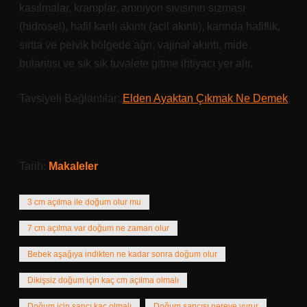
kasılmalar, kramplar, amniyon sıvısının sızması
(hidrosel), hafif kanlı akıntı (acil akıntı), karında hafiflik,
sırtta ve pelvik bölgede ağrı, vajinal akıntı, mide
bulantısı ve sık sık tuvalete gitme ihtiyacı yer alır.
Tavsiyeli Bağlantılar:
Elden Ayaktan Çıkmak Ne Demek
Tarih:
Makaleler
3 cm açılma ile doğum olur mu
7 cm açılma var doğum ne zaman olur
Bebek aşağıya indikten ne kadar sonra doğum olur
Dikişsiz doğum için kaç cm açılma olmalı
Doğum için sancı kaç olmalı
Doğum sancısı nereye vurur