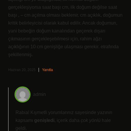
gerçekleşiyorsa saat başı cm, ilk doğum değilse saat
başı , – cm açılma olması beklenir. cm açıklık, doğumun
kritik belirleyicisi olarak kabul edilir. Ancak doğumun,
yani bebeğin doğum kanalından geçerek dışarı
çıkmasının gerçekleşebilmesi için, rahim ağzı
açıklığının 10 cm genişliğe ulaşması gerekir. etrafında
şekillenmiş.
Haziran 20, 2025
Yanıtla
admin
Rabia! Kıymetli yorumlarınız sayesinde yazının
kapsamı
genişledi
, içerik daha
çok yönlü
hale
geldi.