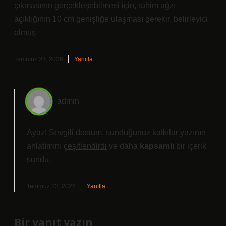
çıkmasının gerçekleşebilmesi için, rahim ağzı
açıklığının 10 cm genişliğe ulaşması gerekir. belirleyici
olmuş.
Temmuz 23, 2026
Yanıtla
admin
Ayaz! Sevgili dostum, sunduğunuz katkılar yazının
anlatımını
çeşitlendirdi
ve daha
kapsamlı
bir içerik
sundu.
Temmuz 23, 2026
Yanıtla
Bir yanıt yazın