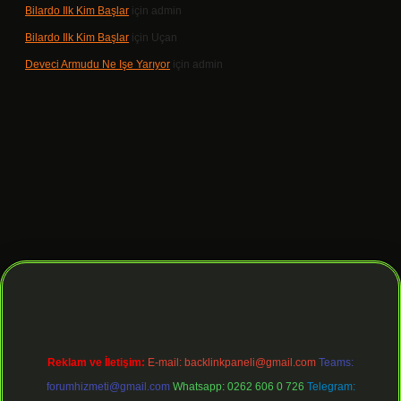
Bilardo Ilk Kim Başlar
için
admin
Bilardo Ilk Kim Başlar
için
Uçan
Deveci Armudu Ne Işe Yarıyor
için
admin
lbet giriş
Reklam ve İletişim:
E-mail:
backlinkpaneli@gmail.com
Teams:
forumhizmeti@gmail.com
Whatsapp: 0262 606 0 726
Telegram: