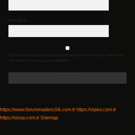
Web Sitesi
Daha sonraki yorumlarımda kullanılması için adım, e-posta adresim ve
site adresim bu tarayıcıya kaydedilsin.
https://www.forummadencilik.com.tr
https://vipeo.com.tr
https://sinay.com.tr
Sitemap