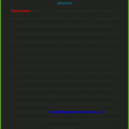
@karabul
Yasal Uyarı:
Sitemiz, 5651 Sayılı Kanun gereğince Bilgi Teknolojileri
ve İletişim Kurumu (BTK) tarafından onaylanmış bir Yer Sağlayıcı olarak
hizmet vermektedir. Bu nedenle, sitedeki içerikleri proaktif olarak
denetleme veya araştırma yükümlülüğümüz bulunmamaktadır. Ancak,
üyelerimiz yazdıkları içeriklerin sorumluluğunu taşımakta olup, siteye
üye olarak bu sorumluluğu kabul etmiş sayılırlar. Bu internet sitesi,
herhangi bir marka, kurum veya şahıs şirketi ile hiçbir bağlantısı
bulunmamaktadır. Sitede yalnızca kendi hazırladığımız makaleler
paylaşılmaktadır. Burada yer alan içerikler haber niteliği taşımamakta
olup, gerçek kurum ve kişiler hakkında paylaşım yapılmamaktadır.
Gerçek kurum ve kişiler ile isim benzerlikleri tamamen tesadüfidir.
Sitemiz, kar amacı gütmeyen ve tamamen ücretsiz bir bilgi paylaşım
platformudur. Hukuka ve yasal düzenlemelere aykırı olduğunu
düşündüğünüz içerikleri,
backlinkpanelicomtr@gmail.com
adresine
bildirmeniz halinde, ilgili içerikler yasal süre içerisinde sitemizden
kaldırılacaktır.