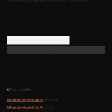
ilgili içerikler yasal süre içerisinde sitemizden kaldırılacaktır.
Arama
Son yorumlar
Ülkemizde Alageyik Var Mı
için
admin
Ülkemizde Alageyik Var Mı
için
Sinan