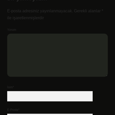
E-posta adresiniz yayınlanmayacak.
Gerekli alanlar
*
ile işaretlenmişlerdir
Yorum
İsim*
E-Posta*