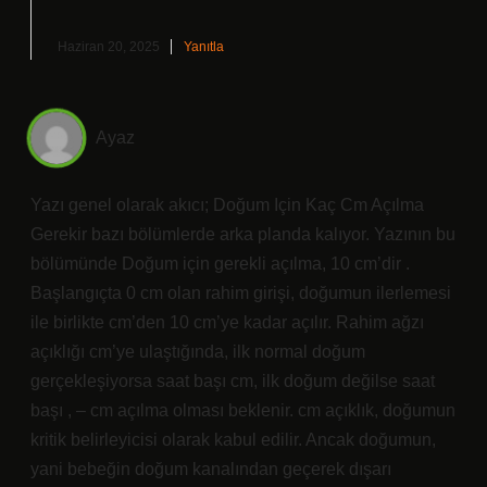
Haziran 20, 2025
Yanıtla
Ayaz
Yazı genel olarak akıcı; Doğum Için Kaç Cm Açılma
Gerekir bazı bölümlerde arka planda kalıyor. Yazının bu
bölümünde Doğum için gerekli açılma, 10 cm’dir .
Başlangıçta 0 cm olan rahim girişi, doğumun ilerlemesi
ile birlikte cm’den 10 cm’ye kadar açılır. Rahim ağzı
açıklığı cm’ye ulaştığında, ilk normal doğum
gerçekleşiyorsa saat başı cm, ilk doğum değilse saat
başı , – cm açılma olması beklenir. cm açıklık, doğumun
kritik belirleyicisi olarak kabul edilir. Ancak doğumun,
yani bebeğin doğum kanalından geçerek dışarı