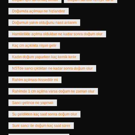
Doğumda açılmayı ne hızlandırır
Doğumun yakın olduğunu nasıl anlarım
Hamilelikte açılma olduktan ne kadar sonra doğum olur
Kaç cm açıklıkta nişan gelir
Kadın doğum yaparken kaç kemik kırılır
NSTde sancı çıktıktan ne kadar sonra doğum olur
Rahim açılması hissedilir mi
Rahimde 1 cm açılma varsa doğum ne zaman olur
Sancı gelince ne yapmalı
Su geldikten kaç saat sonra doğum olur
Suni sancı ile doğum kaç saat sürer