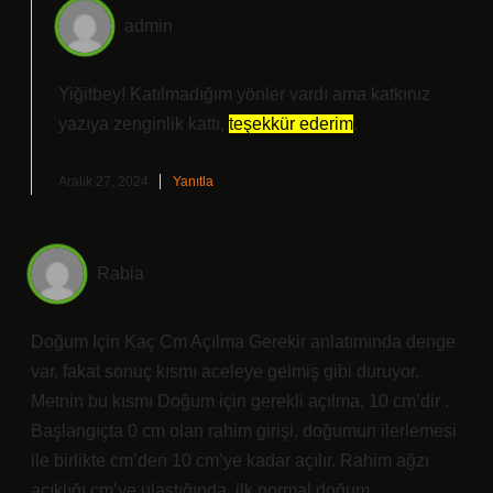
admin
Yiğitbey! Katılmadığım yönler vardı ama katkınız
yazıya zenginlik kattı,
teşekkür ederim
.
Aralık 27, 2024
Yanıtla
Rabia
Doğum Için Kaç Cm Açılma Gerekir anlatımında denge
var, fakat sonuç kısmı aceleye gelmiş gibi duruyor.
Metnin bu kısmı Doğum için gerekli açılma, 10 cm’dir .
Başlangıçta 0 cm olan rahim girişi, doğumun ilerlemesi
ile birlikte cm’den 10 cm’ye kadar açılır. Rahim ağzı
açıklığı cm’ye ulaştığında, ilk normal doğum