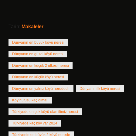
Tarih:
Makaleler
Dünyanın en büyük köyü neresi
Dünyanın en güzel köyü neresi
Dünyanın en küçük 2 ülkesi neresi
Dünyanın en küçük köyü neresi
Dünyanın en yalnız köyü nerededir
Dünyanın ilk köyü neresi
Köy nüfusu kaç olmalı
Türkiyede en çok köyü olan ilimiz neresi
Türkiyede kaç köy var 2024
Türkiyenin en büyük 2 köyü nerede