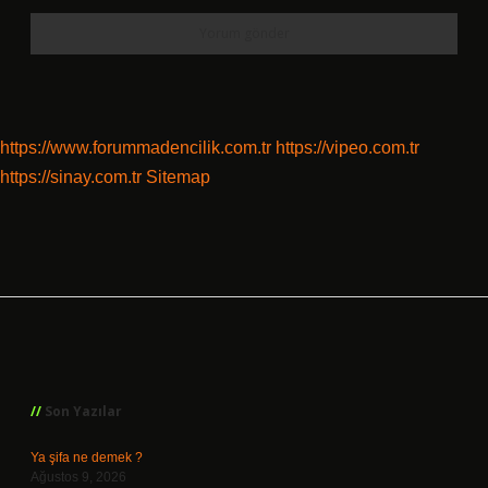
https://www.forummadencilik.com.tr
https://vipeo.com.tr
https://sinay.com.tr
Sitemap
Sidebar
Son Yazılar
Ya şifa ne demek ?
Ağustos 9, 2026