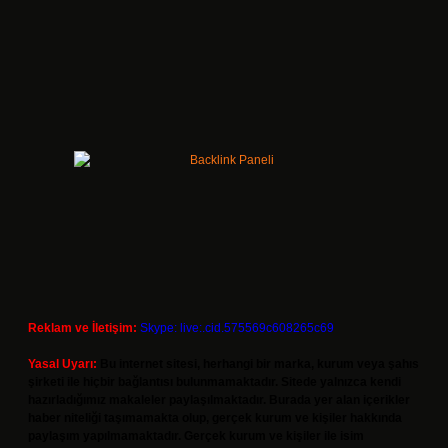
Reklam ve İletişim:
Skype: live:.cid.575569c608265c69
Yasal Uyarı:
Bu internet sitesi, herhangi bir marka, kurum veya şahıs
şirketi ile hiçbir bağlantısı bulunmamaktadır. Sitede yalnızca kendi
hazırladığımız makaleler paylaşılmaktadır. Burada yer alan içerikler
haber niteliği taşımamakta olup, gerçek kurum ve kişiler hakkında
paylaşım yapılmamaktadır. Gerçek kurum ve kişiler ile isim