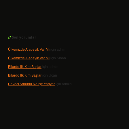
Son yorumlar
Ülkemizde Alageyik Var Mı
için
admin
Ülkemizde Alageyik Var Mı
için
Sinan
Bilardo Ilk Kim Başlar
için
admin
Bilardo Ilk Kim Başlar
için
Uçan
Deveci Armudu Ne Işe Yarıyor
için
admin