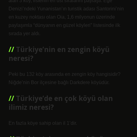
alan 3 köy, listenin en üst sıralarını paylaştı. Ege
Denizi’ndeki Yunanistan’ın turistik adası Santorini’nin
en kuzey noktası olan Oia, 1,6 milyonun üzerinde
paylaşımla “dünyanın en güzel köyleri” listesinde ilk
sırada yer aldı.
Türkiye’nin en zengin köyü
neresi?
Peki bu 132 köy arasında en zengin köy hangisidir?
Niğde’nin Bor ilçesine bağlı Darkdere köyüdür.
Türkiye’de en çok köyü olan
ilimiz neresi?
En fazla köye sahip olan il 1’dir.