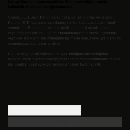
benzerlikleri tamamen tesadüfidir. Sitemizdeki bilgiler taslak
halindedir ve tavsiye niteliği taşımazlar.
Sitemiz, 5651 Sayılı Kanun gereğince Bilgi Teknolojileri ve İletişim
Kurumu (BTK) tarafından onaylanmış bir Yer Sağlayıcı olarak hizmet
vermektedir. Bu nedenle, sitedeki içerikleri proaktif olarak denetleme
veya araştırma yükümlülüğümüz bulunmamaktadır. Ancak, üyelerimiz
yazdıkları içeriklerin sorumluluğunu taşımakta olup, siteye üye olarak bu
sorumluluğu kabul etmiş sayılırlar.
Hukuka ve yasal düzenlemelere aykırı olduğunu düşündüğünüz
içerikleri,
backlinkpanelicomtr@gmail.com
adresine bildirmeniz halinde,
ilgili içerikler yasal süre içerisinde sitemizden kaldırılacaktır.
Arama