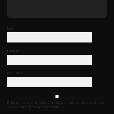
İsim*
E-Posta*
Web Sitesi
Daha sonraki yorumlarımda kullanılması için adım, e-posta adresim ve
site adresim bu tarayıcıya kaydedilsin.