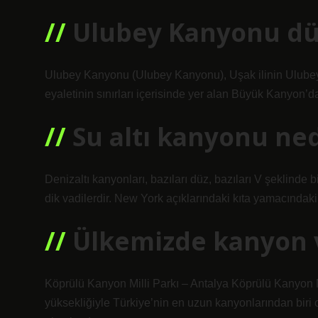
Ulubey Kanyonu dü
Ulubey Kanyonu (Ulubey Kanyonu), Uşak ilinin Ulubey il
eyaletinin sınırları içerisinde yer alan Büyük Kanyon’
Su altı kanyonu ned
Denizaltı kanyonları, bazıları düz, bazıları V şeklinde 
dik vadilerdir. New York açıklarındaki kıta yamacındaki
Ülkemizde kanyon 
Köprülü Kanyon Milli Parkı – Antalya Köprülü Kanyon 
yüksekliğiyle Türkiye’nin en uzun kanyonlarından biri