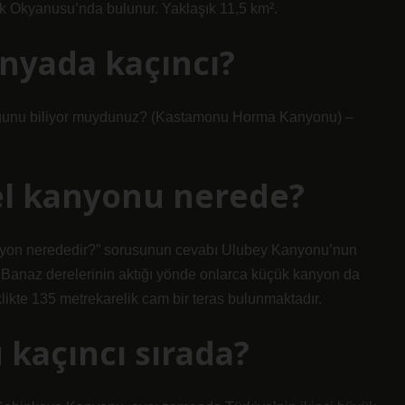
ik Okyanusu’nda bulunur. Yaklaşık 11,5 km².
yada kaçıncı?
uğunu biliyor muydunuz? (Kastamonu Horma Kanyonu) –
el kanyonu nerede?
nyon nerededir?” sorusunun cevabı Ulubey Kanyonu’nun
Banaz derelerinin aktığı yönde onlarca küçük kanyon da
kte 135 metrekarelik cam bir teras bulunmaktadır.
kaçıncı sırada?