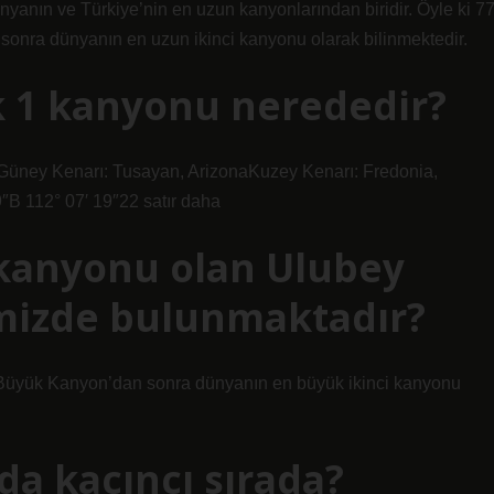
anın ve Türkiye’nin en uzun kanyonlarından biridir. Öyle ki 7
onra dünyanın en uzun ikinci kanyonu olarak bilinmektedir.
 1 kanyonu nerededir?
eGüney Kenarı: Tusayan, ArizonaKuzey Kenarı: Fredonia,
″B 112° 07′ 19″22 satır daha
kanyonu olan Ulubey
mizde bulunmaktadır?
Büyük Kanyon’dan sonra dünyanın en büyük ikinci kanyonu
da kaçıncı sırada?