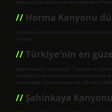
Mariana Çukuru dünyanın en derin noktasıdır ve Pasif
Horma Kanyonu dün
Dünyanın en derin ikinci kanyonunun Türkiye’de old
YouTube.
Türkiye’nin en güz
Ulubey Kanyonu, Ulubey/Uşak “Türkiye’de en çok ka
kendisidir! Çünkü büyük kanyonun yanında Ulubey ve 
bulunmaktadır. Ulubey Kanyonu’nda 150 metre yüksekli
Şahinkaya Kanyonu 