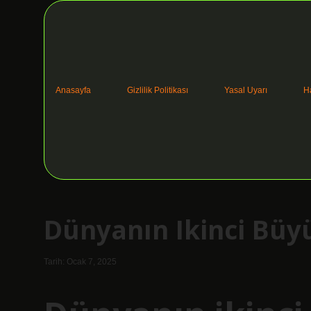
Anasayfa
Gizlilik Politikası
Yasal Uyarı
H
Dünyanın Ikinci Büy
Tarih: Ocak 7, 2025