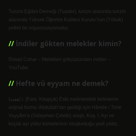
Turizm Eğitim Derneği (Tuader), turizm alanında turizm
alanında Yüksek Öğretim Kalitesi Kurulu’nun (Yökak)
yetkili bir organizasyonudur.
İndiler gökten melekler kimin?
İSmail Cohar – Melekleri gökyüzünden indiler –
YouTube.
Hefte vü eyyam ne demek?
(ﻫﻔﺘﻪ) i. (Fars. Kitapçık) Eski metinlerdeki kelimenin
orijinal formu: Abdullah’tan geldiği için Hâmile / Time
Vuyyâm’a (Süleyman Çelebi) ulaştı. Kuş. I. Ayı ve
küçük ayı yıldız kümelerinin oluşturduğu yedi yıldız.