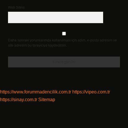
Web Sitesi
Daha sonraki yorumlarımda kullanılması için adım, e-posta adresim ve
site adresim bu tarayıcıya kaydedilsin.
https://www.forummadencilik.com.tr
https://vipeo.com.tr
https://sinay.com.tr
Sitemap