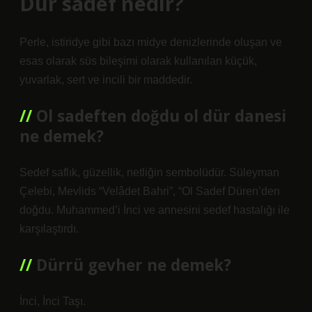
Dür sadef nedir?
Perle, istiridye gibi bazı midye denizlerinde oluşan ve
esas olarak süs bileşimi olarak kullanılan küçük,
yuvarlak, sert ve incili bir maddedir.
Ol sadeften doğdu ol dür danesi
ne demek?
Sedef saflık, güzellik, netliğin sembolüdür. Süleyman
Çelebi, Mevlids “Velâdet Bahri”, “Ol Sadef Düren’den
doğdu. Muhammed’i İnci ve annesini sedef hastalığı ile
karşılaştırdı.
Dürrü gevher ne demek?
İnci, İnci Taşı.