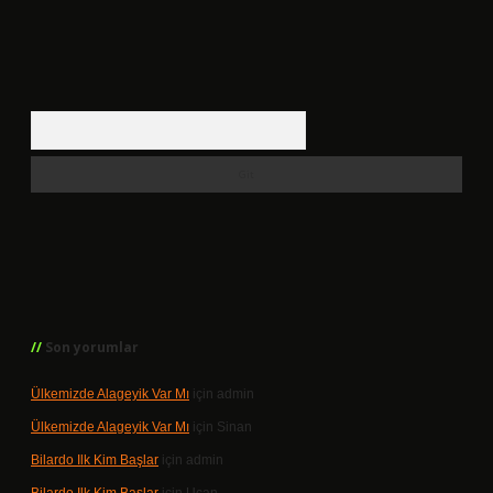
Arama
Son yorumlar
Ülkemizde Alageyik Var Mı
için
admin
Ülkemizde Alageyik Var Mı
için
Sinan
Bilardo Ilk Kim Başlar
için
admin