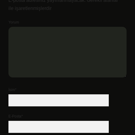
E-posta adresiniz yayınlanmayacak.
Gerekli alanlar
*
ile işaretlenmişlerdir
Yorum
İsim*
E-Posta*