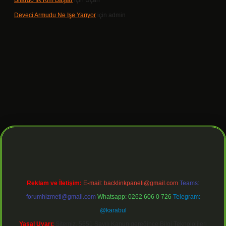
Bilardo Ilk Kim Başlar
için
Uçan
Deveci Armudu Ne Işe Yarıyor
için
admin
ilbet giriş
Reklam ve İletişim:
E-mail:
backlinkpaneli@gmail.com
Teams:
forumhizmeti@gmail.com
Whatsapp: 0262 606 0 726
Telegram:
@karabul
Yasal Uyarı:
Sitemiz, 5651 Sayılı Kanun gereğince Bilgi Teknolojileri