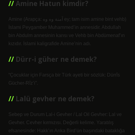
Amine Hatun kimdir?
Amine (Arapça: آمنة وه وه ey; tam isim amine bint vehb)
İslami Peygamber Muhammed’in annesidir. Abdullah
bin Abdulm annesinin karısı ve Vehb bin Abdümenaf’ın
kızıdır. İslami kaligrafide Amine’nin adı.
Dürr-i güher ne demek?
“Çocuklar için Farsça bir Türk ayeti bir sözlük: Dürrîs
Gücher-Rîz’i”.
Lalü gevher ne demek?
Sebep ve Durum Lal-i Gevher / Lal Oil Gevher: Lal ve
Gevher. Cevher kırmızısı. Değerli kelime. Yaratılış
efsanesinde: Hakk’ın Anka Bird’ün başındaki bataklığa