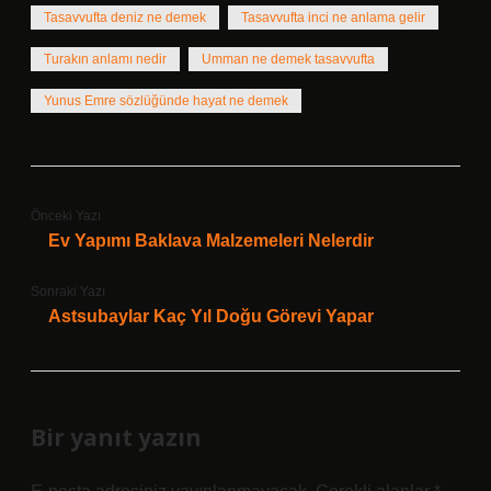
Tasavvufta deniz ne demek
Tasavvufta inci ne anlama gelir
Turakın anlamı nedir
Umman ne demek tasavvufta
Yunus Emre sözlüğünde hayat ne demek
Önceki Yazı
Ev Yapımı Baklava Malzemeleri Nelerdir
Sonraki Yazı
Astsubaylar Kaç Yıl Doğu Görevi Yapar
Bir yanıt yazın