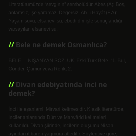
Literatürümüzde “sevginin” sembolüdür. Abes (A): Boş,
anlamsız, işe yaramaz. Değersiz. Âb -i Hayât (F.A):
Yaşam suyu, efsanevi su, ebedi dirilişle sonuçlandığı
varsayılan efsanevi su.
Bele ne demek Osmanlıca?
BELE- – NİŞANYAN SÖZLÜK. Eski Türk Belē- “1. Bul,
Gönder, Çamur veya Renk, 2.
Divan edebiyatında inci ne
demek?
İnci ile eşanlamlı Mirvari kelimesidir. Klasik literatürde,
inciler anlamında Dürr ve Marwârid kelimeleri
kullanıldı. Divan şiirinde, incilerin oluşumu Nisan
ayından itibaren yağmura atfedilir. Söylentiye göre,