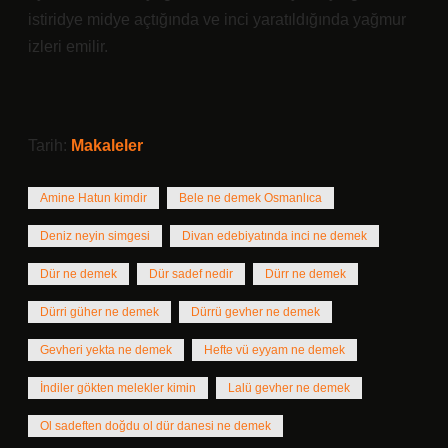
istiridye midye açtığında ve inci yaratıldığında yağmur
izleri emilir.
Tarih:
Makaleler
Amine Hatun kimdir
Bele ne demek Osmanlıca
Deniz neyin simgesi
Divan edebiyatında inci ne demek
Dür ne demek
Dür sadef nedir
Dürr ne demek
Dürri güher ne demek
Dürrü gevher ne demek
Gevheri yekta ne demek
Hefte vü eyyam ne demek
İndiler gökten melekler kimin
Lalü gevher ne demek
Ol sadeften doğdu ol dür danesi ne demek