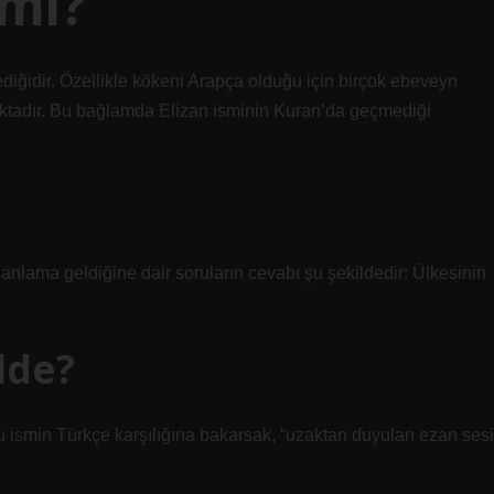
 mi?
diğidir. Özellikle kökeni Arapça olduğu için birçok ebeveyn
tadır. Bu bağlamda Elizan isminin Kuran’da geçmediği
e anlama geldiğine dair soruların cevabı şu şekildedir: Ülkesinin
lde?
 bu ismin Türkçe karşılığına bakarsak, “uzaktan duyulan ezan sesi