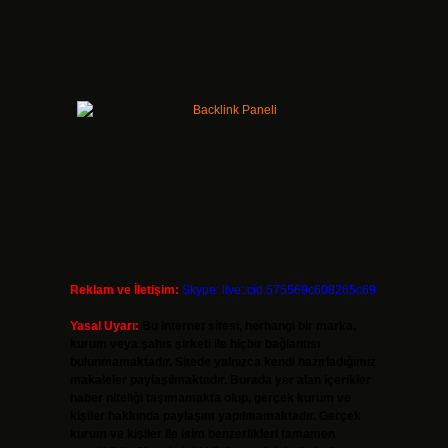
Reklam ve İletişim:
Skype: live:.cid.575569c608265c69
Yasal Uyarı:
Bu internet sitesi, herhangi bir marka,
kurum veya şahıs şirketi ile hiçbir bağlantısı
bulunmamaktadır. Sitede yalnızca kendi hazırladığımız
makaleler paylaşılmaktadır. Burada yer alan içerikler
haber niteliği taşımamakta olup, gerçek kurum ve
kişiler hakkında paylaşım yapılmamaktadır. Gerçek
kurum ve kişiler ile isim benzerlikleri tamamen