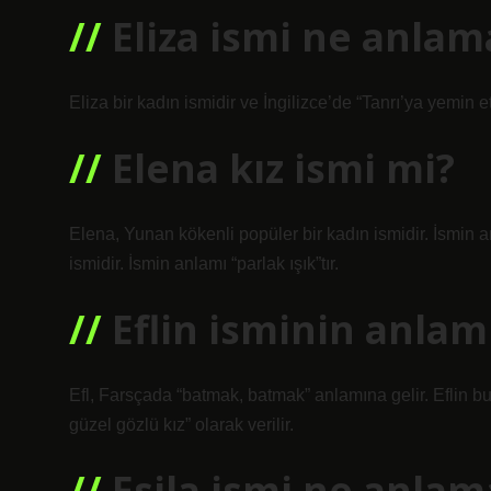
Eliza ismi ne anlam
Eliza bir kadın ismidir ve İngilizce’de “Tanrı’ya yemin 
Elena kız ismi mi?
Elena, Yunan kökenli popüler bir kadın ismidir. İsmin an
ismidir. İsmin anlamı “parlak ışık”tır.
Eflin isminin anlam
Efl, Farsçada “batmak, batmak” anlamına gelir. Eflin bu
güzel gözlü kız” olarak verilir.
Esila ismi ne anlam