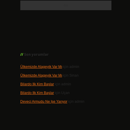
Son yorumlar
Ülkemizde Alageyik Var Mı
için
admin
Ülkemizde Alageyik Var Mı
için
Sinan
Bilardo Ilk Kim Başlar
için
admin
Bilardo Ilk Kim Başlar
için
Uçan
Deveci Armudu Ne Işe Yarıyor
için
admin