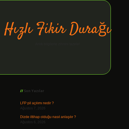
Hızlı Fikir Durağı
Anlık bilgilerle zihnini tazele!
Sidebar
ilbet giriş
Son Yazılar
LFP pil açılımı nedir ?
Ağustos 7, 2026
Dizde iltihap olduğu nasıl anlaşılır ?
Ağustos 6, 2026