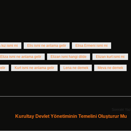
 kız ismi mi
Elis ismi ne anlama gelir
Elisa Ermeni ismi mi
Eliza ismi ne anlama gelir
Elizan ismi hangi dilde
Elizan kurt ismi mi
elir
Kurt ismi ne anlama gelir
Lena ne demek
Meva ne demek
Sonraki Yaz
Kurultay Devlet Yönetiminin Temelini Oluşturur Mu