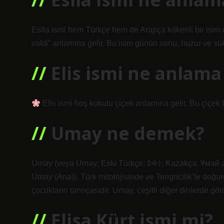
Esila ismi hem Türkçe hem de Arapça kökenli bir isim olarak kabul edilir. “Es
vakti” anlamına gelir. Bu isim günün sonu, huzur ve sü
Elis ismi ne anlama 
Elis ismi hoş kokulu çiçek anlamına gelir. Bu çiçek 
Umay ne demek?
Umay (veya Umay; Eski Türkçe: 𐰆𐰢𐰖; Kazakça: Ұмай aна, Umay ana; Rusça: Ума́й / Ымай, Umáj / Ymaj, Türkçe:
Umay (Ana)), Türk mitolojisinde ve Tengricilik’te doğurg
çocukların tanrıçasıdır. Umay, çeşitli diğer dinlerde g
Elisa Kürt ismi mi?