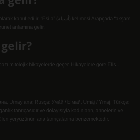
ila” (أسيلة) kelimesi Arapçada “akşam
kunet anlamına gelir.
gelir?
bazı mitolojik hikayelerde geçer. Hikayelere göre Elis…
anlık tanrıçasıdır ve dolayısıyla kadınların, annelerin ve
örülen yeryüzünün ana tanrıçalarına benzemektedir.