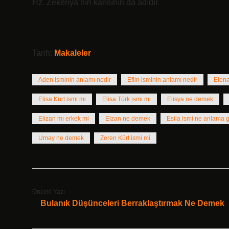
Hz. Zekeriya’nın karısının da adıdır.
Tarih:
Makaleler
Aden isminin anlamı nedir
Eflin isminin anlamı nedir
Elena
Elisa Kürt ismi mi
Elisa Türk ismi mi
Elisya ne demek
Elizan mı erkek mi
Elzan ne demek
Esila ismi ne anlama g
Umay ne demek
Zeren Kürt ismi mi
Önceki Yazı
Bulanık Düşünceleri Berraklaştırmak Ne Demek