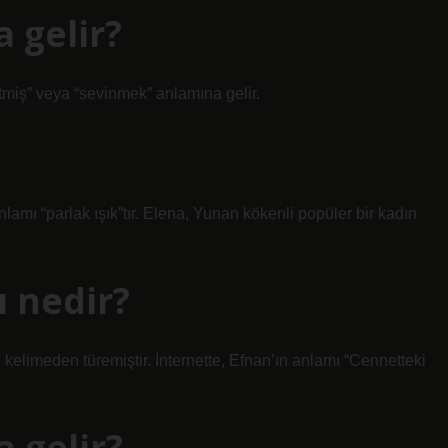
a gelir?
etmiş” veya “sevinmek” anlamına gelir.
lamı “parlak ışık”tır. Elena, Yunan kökenli popüler bir kadın
ı nedir?
 kelimeden türemiştir. İnternette, Efnan’ın anlamı “Cennetteki
a gelir?