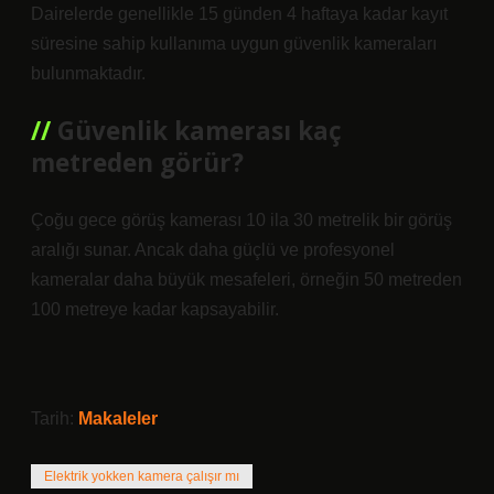
Dairelerde genellikle 15 günden 4 haftaya kadar kayıt
süresine sahip kullanıma uygun güvenlik kameraları
bulunmaktadır.
Güvenlik kamerası kaç
metreden görür?
Çoğu gece görüş kamerası 10 ila 30 metrelik bir görüş
aralığı sunar. Ancak daha güçlü ve profesyonel
kameralar daha büyük mesafeleri, örneğin 50 metreden
100 metreye kadar kapsayabilir.
Tarih:
Makaleler
Elektrik yokken kamera çalışır mı