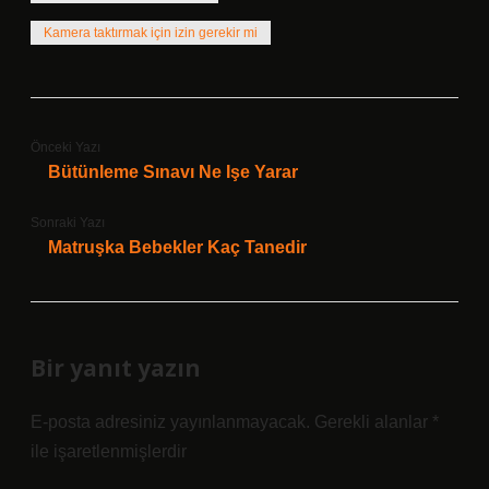
Kamera taktırmak için izin gerekir mi
Önceki Yazı
Bütünleme Sınavı Ne Işe Yarar
Sonraki Yazı
Matruşka Bebekler Kaç Tanedir
Bir yanıt yazın
E-posta adresiniz yayınlanmayacak.
Gerekli alanlar
*
ile işaretlenmişlerdir