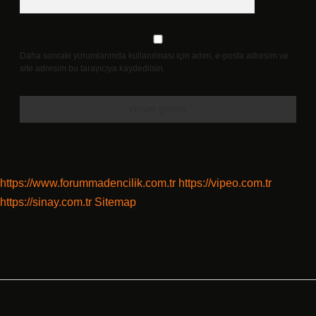
Daha sonraki yorumlarımda kullanılması için adım, e-posta adresim ve
site adresim bu tarayıcıya kaydedilsin.
https://www.forummadencilik.com.tr
https://vipeo.com.tr
https://sinay.com.tr
Sitemap