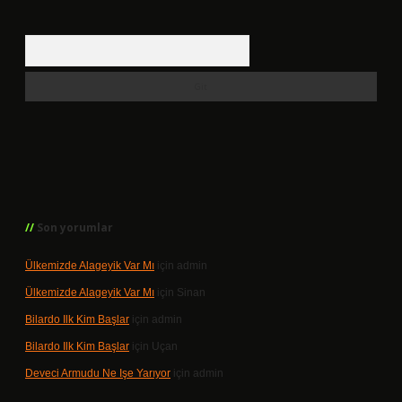
Arama
Son yorumlar
Ülkemizde Alageyik Var Mı
için
admin
Ülkemizde Alageyik Var Mı
için
Sinan
Bilardo Ilk Kim Başlar
için
admin
Bilardo Ilk Kim Başlar
için
Uçan
Deveci Armudu Ne Işe Yarıyor
için
admin