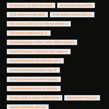
Ev kamerası kaç gün kayıt yapar
Ev kamerası kaç paradır
Evde kamera nereye takılır
Evde kamera olması yasal mı
Eve kamera taktırmak için internet gerekli mi
Eve kamera taktırmak kaç TL
Güvenlik kamerası alırken nelere dikkat etmeliyiz
Güvenlik kamerası internetsiz kayıt yapar mı
Güvenlik kamerası kaç metreden görür
Güvenlik kamerası kurulumu kaç TL
Güvenlik kamerası nerelere takılmaz
Güvenlik kamerası ömrü ne kadardır
Kamera ayda ne kadar elektrik harcar
Kamera izni nasıl açılır
Kamera karanlıkta çeker mi