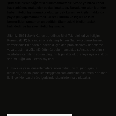
şirketi ile hiçbir bağlantısı bulunmamaktadır. Sitede yalnızca kendi
hazırladığımız makaleler paylaşılmaktadır. Burada yer alan içerikler
haber niteliği taşımamakta olup, gerçek kurum ve kişiler hakkında
paylaşım yapılmamaktadır. Gerçek kurum ve kişiler ile isim
benzerlikleri tamamen tesadüfidir. Sitemizdeki bilgiler taslak
halindedir ve tavsiye niteliği taşımazlar.
Sitemiz, 5651 Sayılı Kanun gereğince Bilgi Teknolojileri ve İletişim
Kurumu (BTK) tarafından onaylanmış bir Yer Sağlayıcı olarak hizmet
vermektedir. Bu nedenle, sitedeki içerikleri proaktif olarak denetleme
veya araştırma yükümlülüğümüz bulunmamaktadır. Ancak, üyelerimiz
yazdıkları içeriklerin sorumluluğunu taşımakta olup, siteye üye olarak bu
sorumluluğu kabul etmiş sayılırlar.
Hukuka ve yasal düzenlemelere aykırı olduğunu düşündüğünüz
içerikleri,
backlinkpanelicomtr@gmail.com
adresine bildirmeniz halinde,
ilgili içerikler yasal süre içerisinde sitemizden kaldırılacaktır.