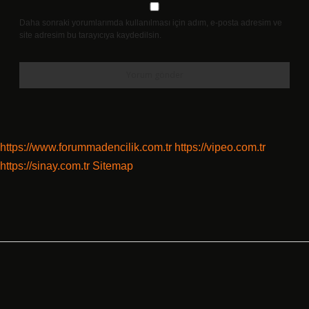
Daha sonraki yorumlarımda kullanılması için adım, e-posta adresim ve
site adresim bu tarayıcıya kaydedilsin.
https://www.forummadencilik.com.tr
https://vipeo.com.tr
https://sinay.com.tr
Sitemap
Sidebar