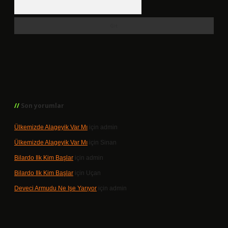
Arama
Son yorumlar
Ülkemizde Alageyik Var Mı
için
admin
Ülkemizde Alageyik Var Mı
için
Sinan
Bilardo Ilk Kim Başlar
için
admin
Bilardo Ilk Kim Başlar
için
Uçan
Deveci Armudu Ne Işe Yarıyor
için
admin