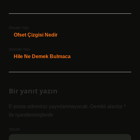
Önceki Yazı
Ofset Çizgisi Nedir
Sonraki Yazı
Hile Ne Demek Bulmaca
Bir yanıt yazın
E-posta adresiniz yayınlanmayacak.
Gerekli alanlar
*
ile işaretlenmişlerdir
Yorum