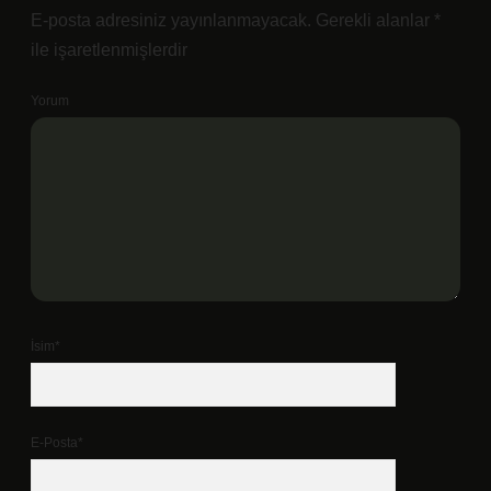
E-posta adresiniz yayınlanmayacak.
Gerekli alanlar
*
ile işaretlenmişlerdir
Yorum
İsim*
E-Posta*