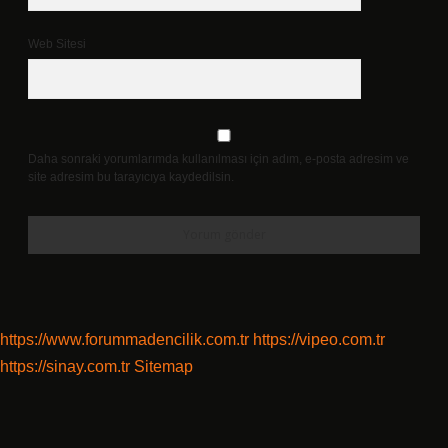
Web Sitesi
Daha sonraki yorumlarımda kullanılması için adım, e-posta adresim ve
site adresim bu tarayıcıya kaydedilsin.
https://www.forummadencilik.com.tr
https://vipeo.com.tr
https://sinay.com.tr
Sitemap