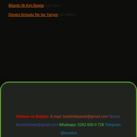
Bilardo Ilk Kim Başlar
için
Uçan
Deveci Armudu Ne Işe Yarıyor
için
admin
iş
Reklam ve İletişim:
E-mail:
backlinkpaneli@gmail.com
Teams:
forumhizmeti@gmail.com
Whatsapp: 0262 606 0 726
Telegram:
@karabul