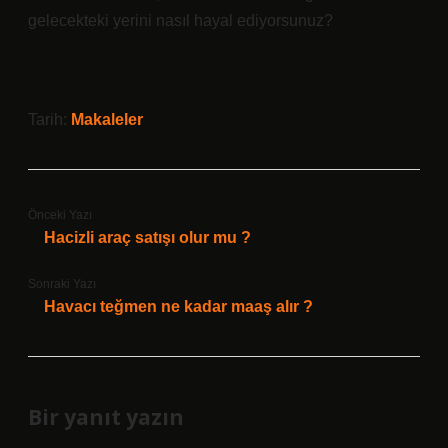
gelecekteki yerini nasıl hayal ediyorsunuz?
Tarih:
Makaleler
Önceki Yazı
Hacizli araç satışı olur mu ?
Sonraki Yazı
Havacı teğmen ne kadar maaş alır ?
Bir yanıt yazın