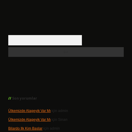
Arama
Son yorumlar
Ülkemizde Alageyik Var Mı
için
admin
Ülkemizde Alageyik Var Mı
için
Sinan
Bilardo Ilk Kim Başlar
için
admin