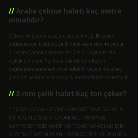
Araba çekme halatı kaç metre
olmalıdır?
Çekme ve çekme araçları için şartlar: 2- İki aracın
bağlantısı çelik çubuk, çelik halat veya zincirle yapılır.
3- İki araç arasındaki mesafe 5 m.dir. Aşılmaz. Bu
açıklık 2,5 m.dir. Aşılması halinde gündüzleri
bağlantının ortasına kırmızı reflektör veya kırmızı bez,
geceleri ise kırmızı ışık veya kırmızı reflektör yerleştirilir.
8 mm çelik halat kaç ton çeker?
7 TONA KADAR ÇEKME KAPASİTESİNE SAHİP, 8
MM KALINLIĞINDA, OTOMOBİL, PİKAP VE
KAMYONET GİBİ HAFİF VE TİCARİ ARAÇLAR İÇİN
GÜVENLE SATIN ALABİLİRSİNİZ. HER İKİ UCUNDA