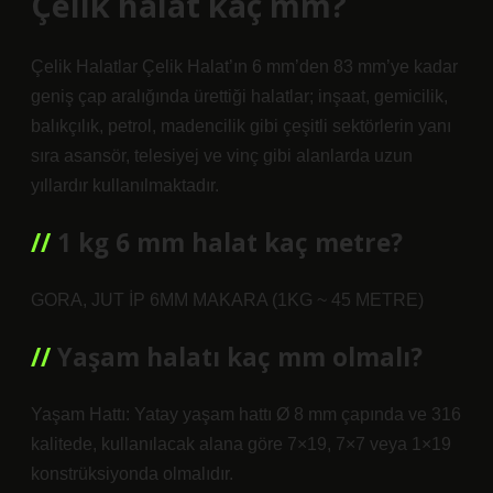
Çelik halat kaç mm?
Çelik Halatlar Çelik Halat’ın 6 mm’den 83 mm’ye kadar
geniş çap aralığında ürettiği halatlar; inşaat, gemicilik,
balıkçılık, petrol, madencilik gibi çeşitli sektörlerin yanı
sıra asansör, telesiyej ve vinç gibi alanlarda uzun
yıllardır kullanılmaktadır.
1 kg 6 mm halat kaç metre?
GORA, JUT İP 6MM MAKARA (1KG ~ 45 METRE)
Yaşam halatı kaç mm olmalı?
Yaşam Hattı: Yatay yaşam hattı Ø 8 mm çapında ve 316
kalitede, kullanılacak alana göre 7×19, 7×7 veya 1×19
konstrüksiyonda olmalıdır.