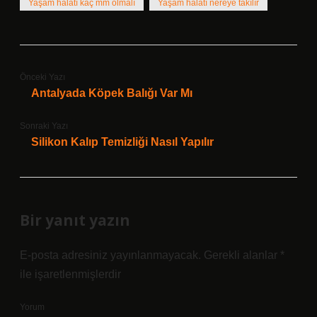
Yaşam halatı kaç mm olmalı
Yaşam halatı nereye takılır
Önceki Yazı
Antalyada Köpek Balığı Var Mı
Sonraki Yazı
Silikon Kalıp Temizliği Nasıl Yapılır
Bir yanıt yazın
E-posta adresiniz yayınlanmayacak.
Gerekli alanlar
*
ile işaretlenmişlerdir
Yorum