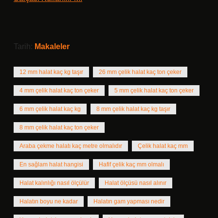
Tarih:
Makaleler
12 mm halat kaç kg taşır
26 mm çelik halat kaç ton çeker
4 mm çelik halat kaç ton çeker
5 mm çelik halat kaç ton çeker
6 mm çelik halat kaç kg
8 mm çelik halat kaç kg taşır
8 mm çelik halat kaç ton çeker
Araba çekme halatı kaç metre olmalıdır
Çelik halat kaç mm
En sağlam halat hangisi
Hafif çelik kaç mm olmalı
Halat kalınlığı nasıl ölçülür
Halat ölçüsü nasıl alınır
Halatın boyu ne kadar
Halatın gam yapması nedir