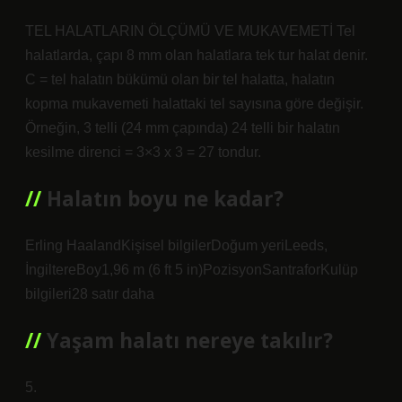
TEL HALATLARIN ÖLÇÜMÜ VE MUKAVEMETİ Tel
halatlarda, çapı 8 mm olan halatlara tek tur halat denir.
C = tel halatın bükümü olan bir tel halatta, halatın
kopma mukavemeti halattaki tel sayısına göre değişir.
Örneğin, 3 telli (24 mm çapında) 24 telli bir halatın
kesilme direnci = 3×3 x 3 = 27 tondur.
Halatın boyu ne kadar?
Erling HaalandKişisel bilgilerDoğum yeriLeeds,
İngiltereBoy1,96 m (6 ft 5 in)PozisyonSantraforKulüp
bilgileri28 satır daha
Yaşam halatı nereye takılır?
5.