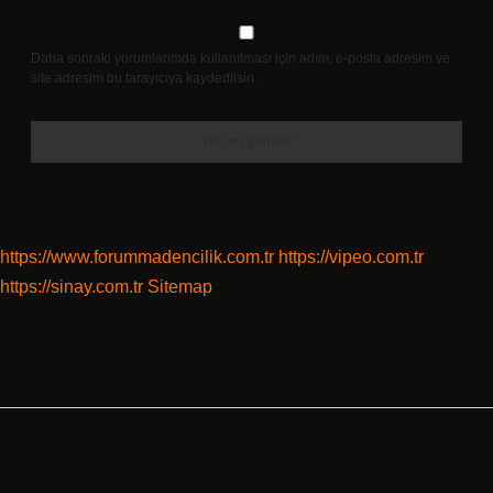
Daha sonraki yorumlarımda kullanılması için adım, e-posta adresim ve
site adresim bu tarayıcıya kaydedilsin.
https://www.forummadencilik.com.tr
https://vipeo.com.tr
https://sinay.com.tr
Sitemap
Sidebar