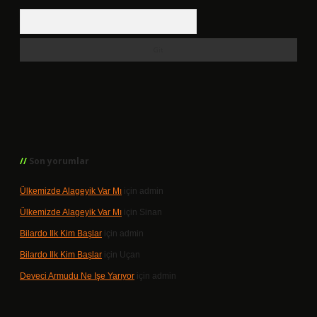
Arama
Son yorumlar
Ülkemizde Alageyik Var Mı
için
admin
Ülkemizde Alageyik Var Mı
için
Sinan
Bilardo Ilk Kim Başlar
için
admin
Bilardo Ilk Kim Başlar
için
Uçan
Deveci Armudu Ne Işe Yarıyor
için
admin