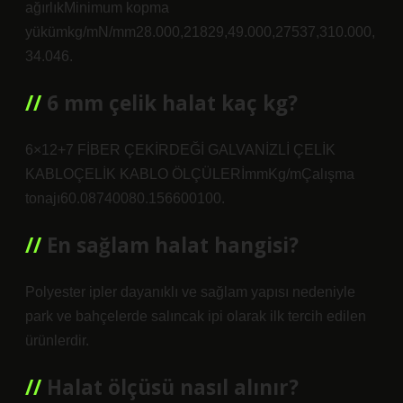
ağırlıkMinimum kopma
yükümkg/mN/mm28.000,21829,49.000,27537,310.000,
34.046.
6 mm çelik halat kaç kg?
6×12+7 FİBER ÇEKİRDEĞİ GALVANİZLİ ÇELİK
KABLOÇELİK KABLO ÖLÇÜLERİmmKg/mÇalışma
tonajı60.08740080.156600100.
En sağlam halat hangisi?
Polyester ipler dayanıklı ve sağlam yapısı nedeniyle
park ve bahçelerde salıncak ipi olarak ilk tercih edilen
ürünlerdir.
Halat ölçüsü nasıl alınır?