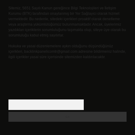
Sitemiz, 5651 Sayılı Kanun gereğince Bilgi Teknolojileri ve İletişim
Kurumu (BTK) tarafından onaylanmış bir Yer Sağlayıcı olarak hizmet
vermektedir. Bu nedenle, sitedeki içerikleri proaktif olarak denetleme
veya araştırma yükümlülüğümüz bulunmamaktadır. Ancak, üyelerimiz
yazdıkları içeriklerin sorumluluğunu taşımakta olup, siteye üye olarak bu
sorumluluğu kabul etmiş sayılırlar.
Hukuka ve yasal düzenlemelere aykırı olduğunu düşündüğünüz
içerikleri,
backlinkpanelicomtr@gmail.com
adresine bildirmeniz halinde,
ilgili içerikler yasal süre içerisinde sitemizden kaldırılacaktır.
Arama