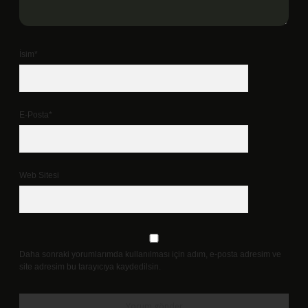
İsim*
E-Posta*
Web Sitesi
Daha sonraki yorumlarımda kullanılması için adım, e-posta adresim ve
site adresim bu tarayıcıya kaydedilsin.