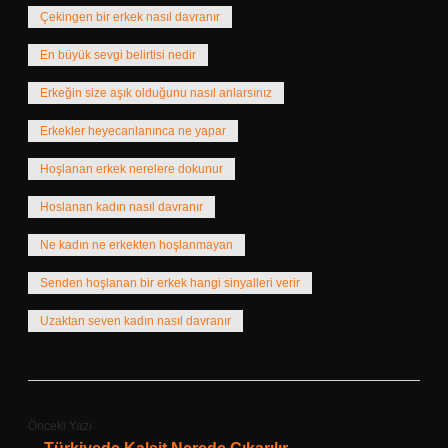
Çekingen bir erkek nasıl davranır
En büyük sevgi belirtisi nedir
Erkeğin size aşık olduğunu nasıl anlarsınız
Erkekler heyecanlanınca ne yapar
Hoşlanan erkek nerelere dokunur
Hoslanan kadın nasıl davranır
Ne kadın ne erkekten hoşlanmayan
Senden hoşlanan bir erkek hangi sinyalleri verir
Uzaktan seven kadın nasıl davranır
Önceki Yazı