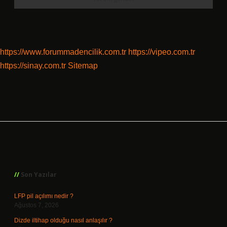
https://www.forummadencilik.com.tr
https://vipeo.com.tr
https://sinay.com.tr
Sitemap
Sidebar
Son Yazılar
LFP pil açılımı nedir ?
Ağustos 7, 2026
Dizde iltihap olduğu nasıl anlaşılır ?