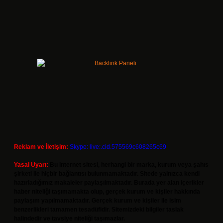
Reklam ve İletişim:
Skype: live:.cid.575569c608265c69
Yasal Uyarı:
Bu internet sitesi, herhangi bir marka, kurum veya şahıs
şirketi ile hiçbir bağlantısı bulunmamaktadır. Sitede yalnızca kendi
hazırladığımız makaleler paylaşılmaktadır. Burada yer alan içerikler
haber niteliği taşımamakta olup, gerçek kurum ve kişiler hakkında
paylaşım yapılmamaktadır. Gerçek kurum ve kişiler ile isim
benzerlikleri tamamen tesadüfidir. Sitemizdeki bilgiler taslak
halindedir ve tavsiye niteliği taşımazlar.