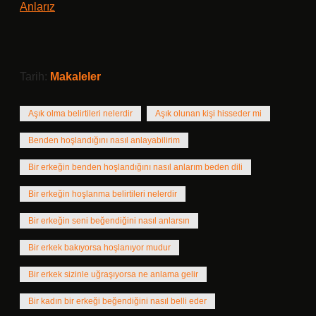
Anlarız
Tarih:
Makaleler
Aşık olma belirtileri nelerdir
Aşık olunan kişi hisseder mi
Benden hoşlandığını nasıl anlayabilirim
Bir erkeğin benden hoşlandığını nasıl anlarım beden dili
Bir erkeğin hoşlanma belirtileri nelerdir
Bir erkeğin seni beğendiğini nasıl anlarsın
Bir erkek bakıyorsa hoşlanıyor mudur
Bir erkek sizinle uğraşıyorsa ne anlama gelir
Bir kadın bir erkeği beğendiğini nasıl belli eder