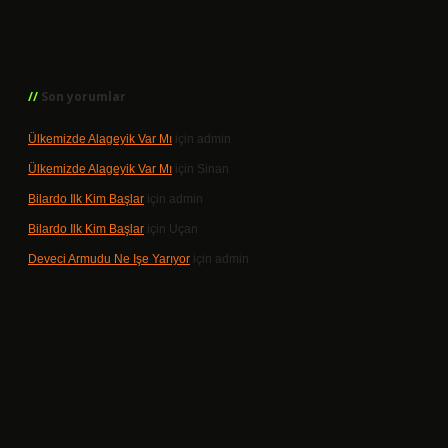
Son yorumlar
Ülkemizde Alageyik Var Mı
için
admin
Ülkemizde Alageyik Var Mı
için
Sinan
Bilardo Ilk Kim Başlar
için
admin
Bilardo Ilk Kim Başlar
için
Uçan
Deveci Armudu Ne Işe Yarıyor
için
admin