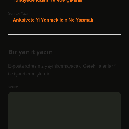
Türkiyede Kalsit Nerede Çıkarılır
Sonraki Yazı
Anksiyete Yi Yenmek Için Ne Yapmalı
Bir yanıt yazın
E-posta adresiniz yayınlanmayacak.
Gerekli alanlar
*
ile işaretlenmişlerdir
Yorum