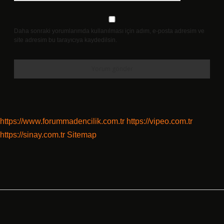
Daha sonraki yorumlarımda kullanılması için adım, e-posta adresim ve
site adresim bu tarayıcıya kaydedilsin.
https://www.forummadencilik.com.tr
https://vipeo.com.tr
https://sinay.com.tr
Sitemap
Sidebar