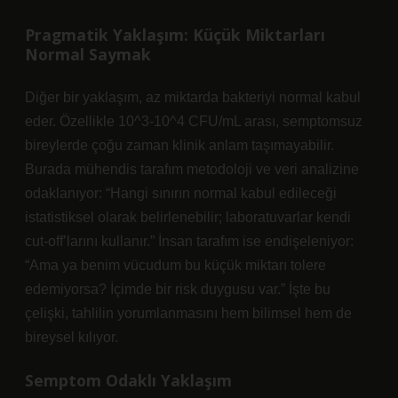
Pragmatik Yaklaşım: Küçük Miktarları
Normal Saymak
Diğer bir yaklaşım, az miktarda bakteriyi normal kabul
eder. Özellikle 10^3-10^4 CFU/mL arası, semptomsuz
bireylerde çoğu zaman klinik anlam taşımayabilir.
Burada mühendis tarafım metodoloji ve veri analizine
odaklanıyor: “Hangi sınırın normal kabul edileceği
istatistiksel olarak belirlenebilir; laboratuvarlar kendi
cut-off’larını kullanır.” İnsan tarafım ise endişeleniyor:
“Ama ya benim vücudum bu küçük miktarı tolere
edemiyorsa? İçimde bir risk duygusu var.” İşte bu
çelişki, tahlilin yorumlanmasını hem bilimsel hem de
bireysel kılıyor.
Semptom Odaklı Yaklaşım