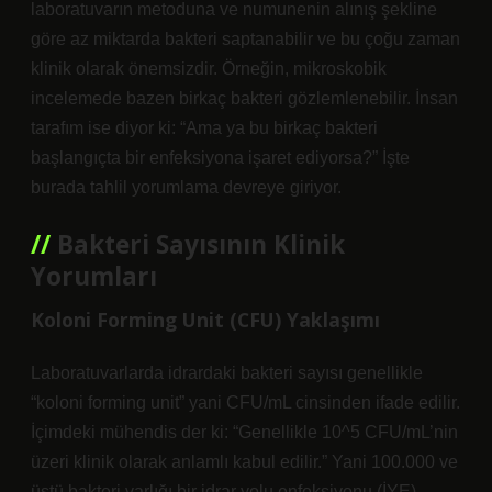
laboratuvarın metoduna ve numunenin alınış şekline
göre az miktarda bakteri saptanabilir ve bu çoğu zaman
klinik olarak önemsizdir. Örneğin, mikroskobik
incelemede bazen birkaç bakteri gözlemlenebilir. İnsan
tarafım ise diyor ki: “Ama ya bu birkaç bakteri
başlangıçta bir enfeksiyona işaret ediyorsa?” İşte
burada tahlil yorumlama devreye giriyor.
Bakteri Sayısının Klinik
Yorumları
Koloni Forming Unit (CFU) Yaklaşımı
Laboratuvarlarda idrardaki bakteri sayısı genellikle
“koloni forming unit” yani CFU/mL cinsinden ifade edilir.
İçimdeki mühendis der ki: “Genellikle 10^5 CFU/mL’nin
üzeri klinik olarak anlamlı kabul edilir.” Yani 100.000 ve
üstü bakteri varlığı bir idrar yolu enfeksiyonu (İYE)