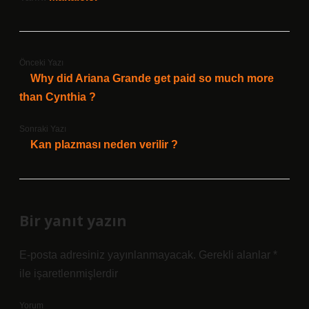
Önceki Yazı
Why did Ariana Grande get paid so much more
than Cynthia ?
Sonraki Yazı
Kan plazması neden verilir ?
Bir yanıt yazın
E-posta adresiniz yayınlanmayacak.
Gerekli alanlar
*
ile işaretlenmişlerdir
Yorum