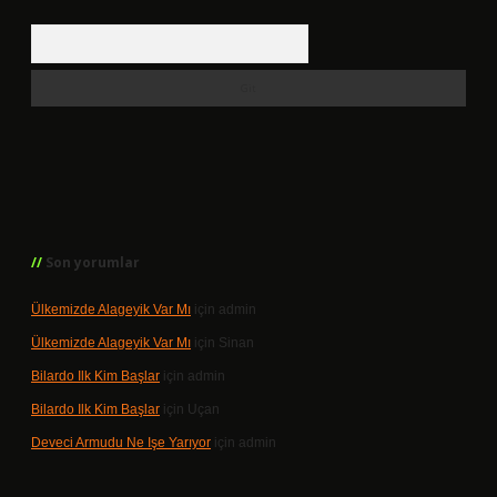
Arama
Son yorumlar
Ülkemizde Alageyik Var Mı
için
admin
Ülkemizde Alageyik Var Mı
için
Sinan
Bilardo Ilk Kim Başlar
için
admin
Bilardo Ilk Kim Başlar
için
Uçan
Deveci Armudu Ne Işe Yarıyor
için
admin