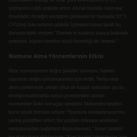
şüphesini ciddi şekilde artırır. Ancak burada nüanslar
önemlidir: örneğin semptom gösteren bir hastada 10^3
CFU/mL bile anlamlı olabilir. İçimdeki insan tarafı bu
duruma tepki veriyor: “Demek ki sadece sayıya bakmak
yetmiyor, kişinin kendini nasıl hissettiği de önemli.”
Numune Alma Yöntemlerinin Etkisi
İdrar numunesinin doğru şekilde alınması, bakteri
sayısının doğru yorumlanması için kritik. Temiz-orta
akım yöntemiyle alınan idrar ile kapalı torbadan ya da
örneğin kadınlarda vulva çevresinden alınan
numuneler farklı sonuçlar verebilir. Mühendis tarafım
bunu şöyle formüle ediyor: “Numune kontaminasyonu,
yanlış pozitifleri artırır; bu yüzden referans aralıkları
metodolojiden bağımsız düşünülemez.” İnsan tarafım
ise daha basit düşünüyor: “Yani bazen laboratuvar ‘çok