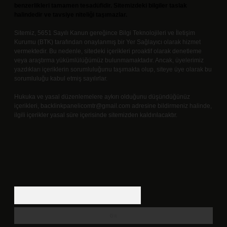
benzerlikleri tamamen tesadüfidir. Sitemizdeki bilgiler taslak
halindedir ve tavsiye niteliği taşımazlar.
Sitemiz, 5651 Sayılı Kanun gereğince Bilgi Teknolojileri ve İletişim
Kurumu (BTK) tarafından onaylanmış bir Yer Sağlayıcı olarak hizmet
vermektedir. Bu nedenle, sitedeki içerikleri proaktif olarak denetleme
veya araştırma yükümlülüğümüz bulunmamaktadır. Ancak, üyelerimiz
yazdıkları içeriklerin sorumluluğunu taşımakta olup, siteye üye olarak bu
sorumluluğu kabul etmiş sayılırlar.
Hukuka ve yasal düzenlemelere aykırı olduğunu düşündüğünüz
içerikleri,
backlinkpanelicomtr@gmail.com
adresine bildirmeniz halinde,
ilgili içerikler yasal süre içerisinde sitemizden kaldırılacaktır.
Arama