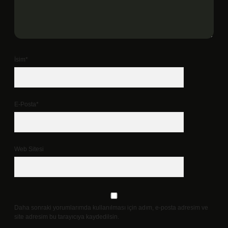
İsim*
E-Posta*
Web Sitesi
Daha sonraki yorumlarımda kullanılması için adım, e-posta adresim ve
site adresim bu tarayıcıya kaydedilsin.