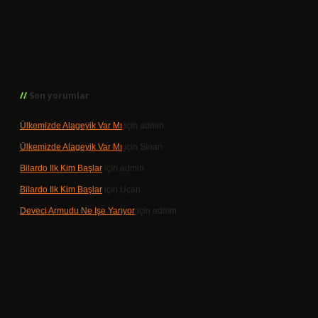
Son yorumlar
Ülkemizde Alageyik Var Mı
için
admin
Ülkemizde Alageyik Var Mı
için
Sinan
Bilardo Ilk Kim Başlar
için
admin
Bilardo Ilk Kim Başlar
için
Uçan
Deveci Armudu Ne Işe Yarıyor
için
admin