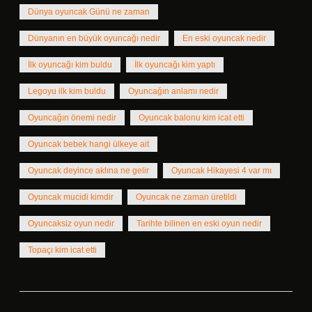
Dünya oyuncak Günü ne zaman
Dünyanın en büyük oyuncağı nedir
En eski oyuncak nedir
İlk oyuncağı kim buldu
İlk oyuncağı kim yaptı
Legoyu ilk kim buldu
Oyuncağın anlamı nedir
Oyuncağın önemi nedir
Oyuncak balonu kim icat etti
Oyuncak bebek hangi ülkeye ait
Oyuncak deyince aklına ne gelir
Oyuncak Hikayesi 4 var mı
Oyuncak mucidi kimdir
Oyuncak ne zaman üretildi
Oyuncaksiz oyun nedir
Tarihte bilinen en eski oyun nedir
Topaçı kim icat etti