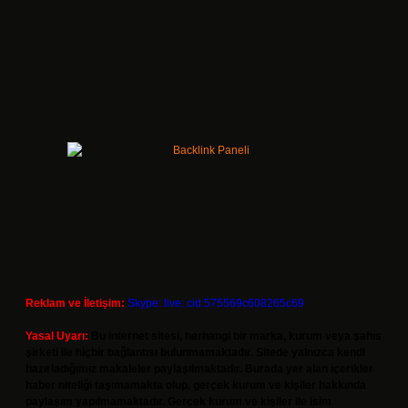
Reklam ve İletişim:
Skype: live:.cid.575569c608265c69
Yasal Uyarı:
Bu internet sitesi, herhangi bir marka, kurum veya şahıs
şirketi ile hiçbir bağlantısı bulunmamaktadır. Sitede yalnızca kendi
hazırladığımız makaleler paylaşılmaktadır. Burada yer alan içerikler
haber niteliği taşımamakta olup, gerçek kurum ve kişiler hakkında
paylaşım yapılmamaktadır. Gerçek kurum ve kişiler ile isim