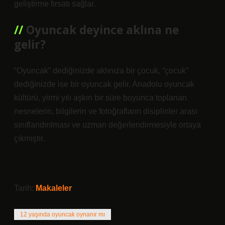
geliştirme fırsatı sağlar.
Oyuncak deyince aklına ne
gelir?
“Oyuncak” dediğinizde aklınıza bir çocuk, “çocuk”
dediğinizde ise bir oyuncak gelir. Anadolu oyuncak
kültürü, yirmi yılı aşkın bir süre boyunca toplanan
nesnelerin, bilgilerin ve fotoğrafların disiplinler arası
sınıflandırılması ve uzman değerlendirmesiyle ortaya
çıkmıştır.
Tarih:
Makaleler
12 yaşında oyuncak oynanır mı