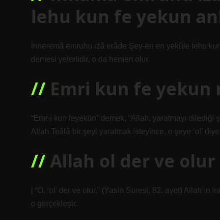
lehu kun fe yekun an
İnneremâ emruhu iżâ erâde Şey-en en yekûle lehu kun fe
demesi yeterlidir, o da hemen olur.
Emri kun fe yekun
“Emr-i kun feyekün” demek, “Allah, yaratmayı dilediği 
Allah Teâlâ bir şeyi yaratmak isteyince, o şeye ‘ol’ di
Allah ol der ve olur
| “O, ‘ol’ der ve olur.” (Yasin Suresi, 82. ayet) Allah’ın 
o gerçekleşir.