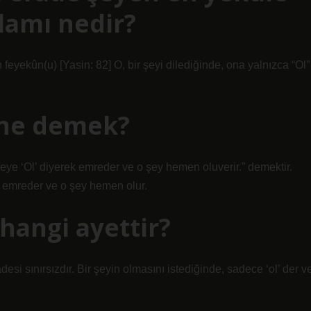
lamı nedir?
yekûn(u) [Yasin: 82] O, bir şeyi dilediğinde, ona yalnızca “Ol”
 ne demek?
şeye ‘Ol’ diyerek emreder ve o şey hemen oluverir.” demektir.
ye emreder ve o şey hemen olur.
 hangi ayettir?
iradesi sınırsızdır. Bir şeyin olmasını istediğinde, sadece ‘ol’ der v