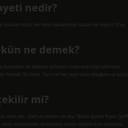
 ayeti nedir?
e bulunan Allah, her türlü noksanlıktan uzaktır ve hepiniz O’na
yekün ne demek?
ıkla duydukları bu ifadenin anlamını araştırarak bilgi edinmeye
ir ifadedir. Bu ifade, Tanrı’nın her şeye kadir olduğunu ve güçlü
ekilir mi?
an zevk alın.’ (der) ve hemen var olur.’ Bütün âyetler Kavl-i Şerîf
bu duayı samimiyetle okuyanların hayırlı istekleri kısa zamanda