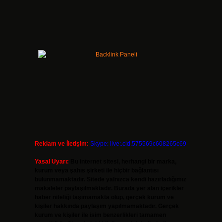
Reklam ve İletişim:
Skype: live:.cid.575569c608265c69
Yasal Uyarı:
Bu internet sitesi, herhangi bir marka,
kurum veya şahıs şirketi ile hiçbir bağlantısı
bulunmamaktadır. Sitede yalnızca kendi hazırladığımız
makaleler paylaşılmaktadır. Burada yer alan içerikler
haber niteliği taşımamakta olup, gerçek kurum ve
kişiler hakkında paylaşım yapılmamaktadır. Gerçek
kurum ve kişiler ile isim benzerlikleri tamamen