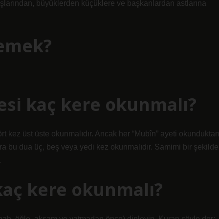
daşlarından, büyüklerden küçüklere ve başkanlardan astlarına
demek?
resi kaç kere okunmalı?
rt kez üst üste okunmalıdır. Ancak her “Mubîn” ayeti okundukta
a bu dua üç, beş veya yedi kez okunmalıdır. Samimi bir şekilde
.
 kaç kere okunmalı?
bah, öğle, akşam ve yatmadan önce) dinleyin. Kuran şöyle der: