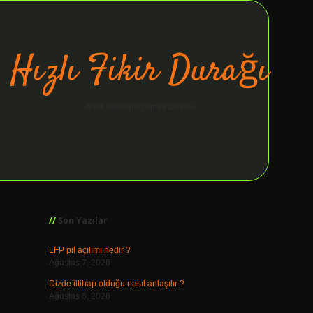
Hızlı Fikir Durağı
Anlık bilgilerle zihnini tazele!
Sidebar
ilbet giriş
Son Yazılar
LFP pil açılımı nedir ?
Ağustos 7, 2026
Dizde iltihap olduğu nasıl anlaşılır ?
Ağustos 6, 2026