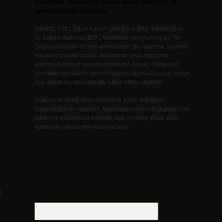
tesadüfidir. Sitemizdeki bilgiler taslak halindedir ve
tavsiye niteliği taşımazlar.
Sitemiz, 5651 Sayılı Kanun gereğince Bilgi Teknolojileri
ve İletişim Kurumu (BTK) tarafından onaylanmış bir Yer
Sağlayıcı olarak hizmet vermektedir. Bu nedenle, sitedeki
içerikleri proaktif olarak denetleme veya araştırma
yükümlülüğümüz bulunmamaktadır. Ancak, üyelerimiz
yazdıkları içeriklerin sorumluluğunu taşımakta olup, siteye
üye olarak bu sorumluluğu kabul etmiş sayılırlar.
Hukuka ve yasal düzenlemelere aykırı olduğunu
düşündüğünüz içerikleri,
backlinkpanelicomtr@gmail.com
adresine bildirmeniz halinde, ilgili içerikler yasal süre
içerisinde sitemizden kaldırılacaktır.
e
Arama