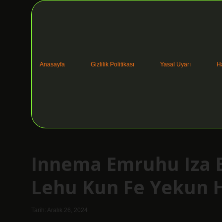
Anasayfa
Gizlilik Politikası
Yasal Uyarı
H
Innema Emruhu Iza 
Lehu Kun Fe Yekun 
Tarih: Aralık 26, 2024