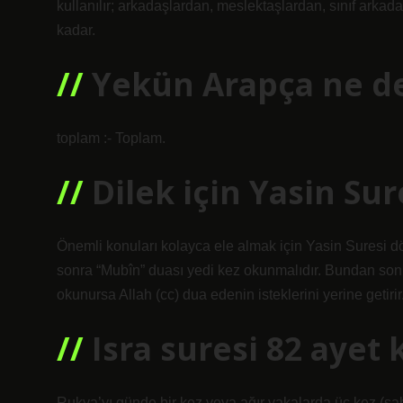
kullanılır; arkadaşlardan, meslektaşlardan, sınıf arka
kadar.
Yekün Arapça ne 
toplam :- Toplam.
Dilek için Yasin Su
Önemli konuları kolayca ele almak için Yasin Suresi dö
sonra “Mubîn” duası yedi kez okunmalıdır. Bundan sonr
okunursa Allah (cc) dua edenin isteklerini yerine getirir
Isra suresi 82 ayet
Rukya’yı günde bir kez veya ağır vakalarda üç kez (sa