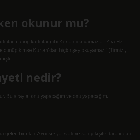
iken okunur mu?
adınlar, cünüp kadınlar gibi Kur’an okuyamazlar. Zira Hz.
ve cünüp kimse Kur’an’dan hiçbir şey okuyamaz.” (Tirmizi,
iştir.
ayeti nedir?
lur. Bu sırayla, onu yapacağım ve onu yapacağım.
a gelen bir ektir. Aynı sosyal statüye sahip kişiler tarafından