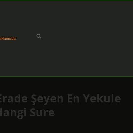
akkımızda
Erade Şeyen En Yekule
Hangi Sure