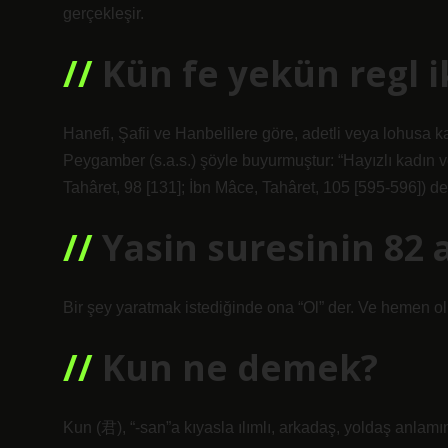
gerçekleşir.
Kün fe yekün regl 
Hanefi, Şafii ve Hanbelilere göre, adetli veya lohusa k
Peygamber (s.a.s.) şöyle buyurmuştur: “Hayızlı kadın 
Tahâret, 98 [131]; İbn Mâce, Tahâret, 105 [595-596]) dem
Yasin suresinin 82 
Bir şey yaratmak istediğinde ona “Ol” der. Ve hemen o
Kun ne demek?
Kun (君), “-san”a kıyasla ılımlı, arkadaş, yoldaş anlamın