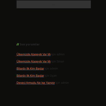
Son yorumlar
Ülkemizde Alageyik Var Mı
için
admin
Ülkemizde Alageyik Var Mı
için
Sinan
Bilardo Ilk Kim Başlar
için
admin
Bilardo Ilk Kim Başlar
için
Uçan
Deveci Armudu Ne Işe Yarıyor
için
admin