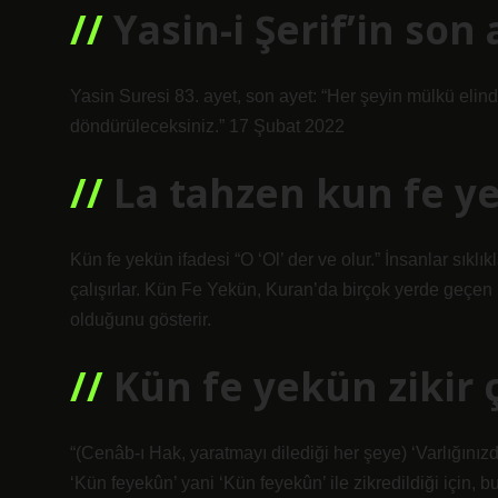
Yasin-i Şerif’in son
Yasin Suresi 83. ayet, son ayet: “Her şeyin mülkü elind
döndürüleceksiniz.” 17 Şubat 2022
La tahzen kun fe 
Kün fe yekün ifadesi “O ‘Ol’ der ve olur.” İnsanlar sıkl
çalışırlar. Kün Fe Yekün, Kuran’da birçok yerde geçen b
olduğunu gösterir.
Kün fe yekün zikir ç
“(Cenâb-ı Hak, yaratmayı dilediği her şeye) ‘Varlığınızd
‘Kün feyekûn’ yani ‘Kün feyekûn’ ile zikredildiği için, 