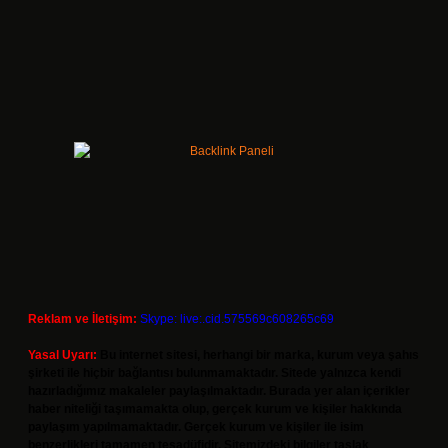
Reklam ve İletişim:
Skype: live:.cid.575569c608265c69
Yasal Uyarı:
Bu internet sitesi, herhangi bir marka, kurum veya şahıs
şirketi ile hiçbir bağlantısı bulunmamaktadır. Sitede yalnızca kendi
hazırladığımız makaleler paylaşılmaktadır. Burada yer alan içerikler
haber niteliği taşımamakta olup, gerçek kurum ve kişiler hakkında
paylaşım yapılmamaktadır. Gerçek kurum ve kişiler ile isim
benzerlikleri tamamen tesadüfidir. Sitemizdeki bilgiler taslak