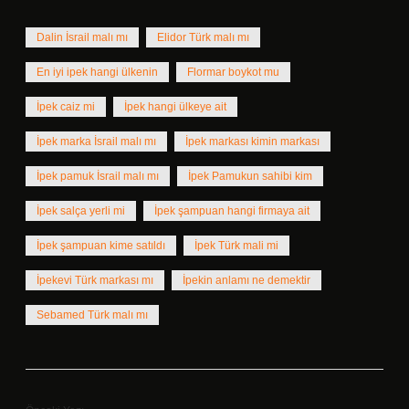
Dalin İsrail malı mı
Elidor Türk malı mı
En iyi ipek hangi ülkenin
Flormar boykot mu
İpek caiz mi
İpek hangi ülkeye ait
İpek marka İsrail malı mı
İpek markası kimin markası
İpek pamuk İsrail malı mı
İpek Pamukun sahibi kim
İpek salça yerli mi
İpek şampuan hangi firmaya ait
İpek şampuan kime satıldı
İpek Türk mali mi
İpekevi Türk markası mı
İpekin anlamı ne demektir
Sebamed Türk malı mı