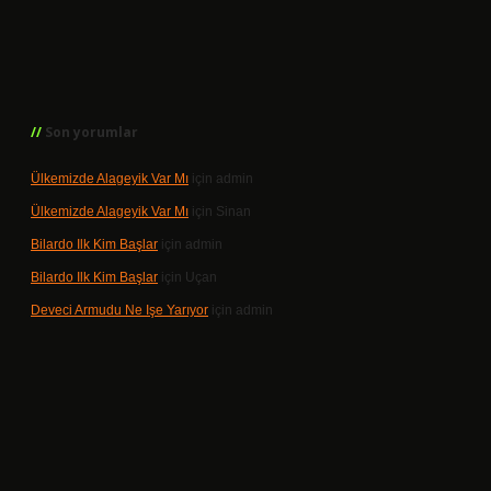
Son yorumlar
Ülkemizde Alageyik Var Mı
için
admin
Ülkemizde Alageyik Var Mı
için
Sinan
Bilardo Ilk Kim Başlar
için
admin
Bilardo Ilk Kim Başlar
için
Uçan
Deveci Armudu Ne Işe Yarıyor
için
admin