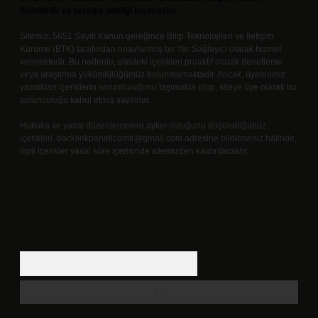
halindedir ve tavsiye niteliği taşımazlar.
Sitemiz, 5651 Sayılı Kanun gereğince Bilgi Teknolojileri ve İletişim
Kurumu (BTK) tarafından onaylanmış bir Yer Sağlayıcı olarak hizmet
vermektedir. Bu nedenle, sitedeki içerikleri proaktif olarak denetleme
veya araştırma yükümlülüğümüz bulunmamaktadır. Ancak, üyelerimiz
yazdıkları içeriklerin sorumluluğunu taşımakta olup, siteye üye olarak bu
sorumluluğu kabul etmiş sayılırlar.
Hukuka ve yasal düzenlemelere aykırı olduğunu düşündüğünüz
içerikleri,
backlinkpanelicomtr@gmail.com
adresine bildirmeniz halinde,
ilgili içerikler yasal süre içerisinde sitemizden kaldırılacaktır.
Arama