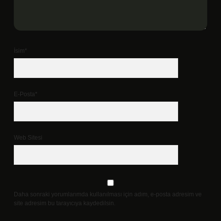
İsim*
E-Posta*
Web Sitesi
Daha sonraki yorumlarımda kullanılması için adım, e-posta adresim ve
site adresim bu tarayıcıya kaydedilsin.