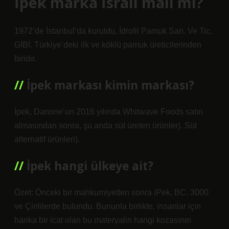
İpek marka İsrail malı mı?
1972’de İstanbul’da kuruldu, İdrofil Pamuk San. Ve Tic.
GİBİ. Türkiye’deki ilk ve köklü pamuk üreticilerinden
biridir.
İpek markası kimin markası?
İpek, Danone’un 2016 yılında Whitwave Foods satın
almasından sonra, şu anda süt üreten ürünler). Süt
alternatif ürünleri).
İpek hangi ülkeye ait?
Özet: Önceki bir mahkumiyetten sonra iPek, BC. 3000
ve Çinlilerde bulundu. Bununla birlikte, insanlar için
harika bir icat olan bu materyalin hangi kozasının