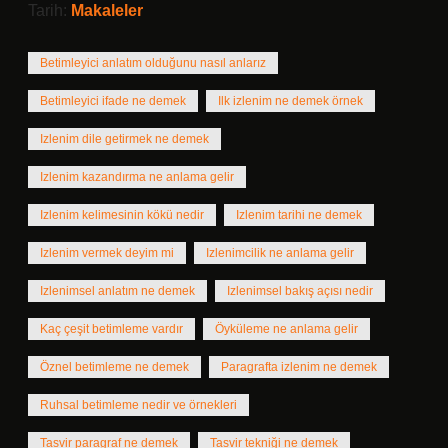
Tarih:
Makaleler
Betimleyici anlatım olduğunu nasıl anlarız
Betimleyici ifade ne demek
Ilk izlenim ne demek örnek
Izlenim dile getirmek ne demek
Izlenim kazandırma ne anlama gelir
Izlenim kelimesinin kökü nedir
Izlenim tarihi ne demek
Izlenim vermek deyim mi
Izlenimcilik ne anlama gelir
Izlenimsel anlatım ne demek
Izlenimsel bakış açısı nedir
Kaç çeşit betimleme vardır
Öyküleme ne anlama gelir
Öznel betimleme ne demek
Paragrafta izlenim ne demek
Ruhsal betimleme nedir ve örnekleri
Tasvir paragraf ne demek
Tasvir tekniği ne demek