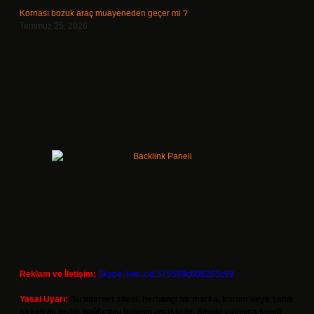
Kornası bozuk araç muayeneden geçer mi ?
Temmuz 25, 2026
Reklam ve İletişim:
Skype: live:.cid.575569c608265c69
Yasal Uyarı:
Bu internet sitesi, herhangi bir marka, kurum veya şahıs
şirketi ile hiçbir bağlantısı bulunmamaktadır. Sitede yalnızca kendi