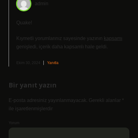
admin
Quake!
Kıymetli yorumlarınız sayesinde yazının
kapsamı
genişledi, içerik daha
kapsamlı
hale geldi.
Ekim 30, 2024
Yanıtla
Bir yanıt yazın
E-posta adresiniz yayınlanmayacak.
Gerekli alanlar
*
ile işaretlenmişlerdir
Yorum