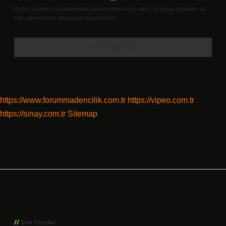
Daha sonraki yorumlarımda kullanılması için adım, e-posta adresim ve
site adresim bu tarayıcıya kaydedilsin.
https://www.forummadencilik.com.tr
https://vipeo.com.tr
https://sinay.com.tr
Sitemap
Sidebar
Son Yazılar