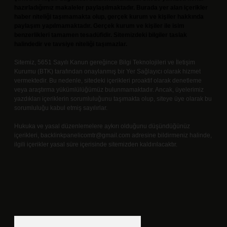
hazırladığımız makaleler paylaşılmaktadır. Burada yer alan içerikler
haber niteliği taşımamakta olup, gerçek kurum ve kişiler hakkında
paylaşım yapılmamaktadır. Gerçek kurum ve kişiler ile isim
benzerlikleri tamamen tesadüfidir. Sitemizdeki bilgiler taslak
halindedir ve tavsiye niteliği taşımazlar.
Sitemiz, 5651 Sayılı Kanun gereğince Bilgi Teknolojileri ve İletişim
Kurumu (BTK) tarafından onaylanmış bir Yer Sağlayıcı olarak hizmet
vermektedir. Bu nedenle, sitedeki içerikleri proaktif olarak denetleme
veya araştırma yükümlülüğümüz bulunmamaktadır. Ancak, üyelerimiz
yazdıkları içeriklerin sorumluluğunu taşımakta olup, siteye üye olarak bu
sorumluluğu kabul etmiş sayılırlar.
Hukuka ve yasal düzenlemelere aykırı olduğunu düşündüğünüz
içerikleri,
backlinkpanelicomtr@gmail.com
adresine bildirmeniz halinde,
ilgili içerikler yasal süre içerisinde sitemizden kaldırılacaktır.
Arama