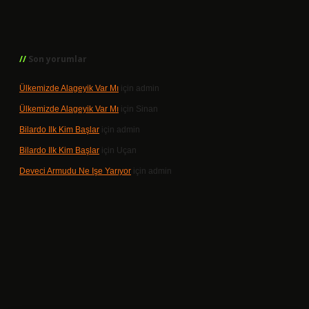
Son yorumlar
Ülkemizde Alageyik Var Mı
için
admin
Ülkemizde Alageyik Var Mı
için
Sinan
Bilardo Ilk Kim Başlar
için
admin
Bilardo Ilk Kim Başlar
için
Uçan
Deveci Armudu Ne Işe Yarıyor
için
admin