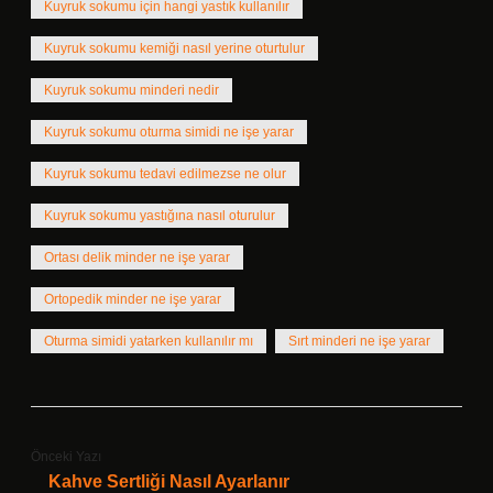
Kuyruk sokumu için hangi yastık kullanılır
Kuyruk sokumu kemiği nasıl yerine oturtulur
Kuyruk sokumu minderi nedir
Kuyruk sokumu oturma simidi ne işe yarar
Kuyruk sokumu tedavi edilmezse ne olur
Kuyruk sokumu yastığına nasıl oturulur
Ortası delik minder ne işe yarar
Ortopedik minder ne işe yarar
Oturma simidi yatarken kullanılır mı
Sırt minderi ne işe yarar
Önceki Yazı
Kahve Sertliği Nasıl Ayarlanır