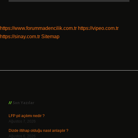
https://www.forummadencilik.com.tr
https://vipeo.com.tr
https://sinay.com.tr
Sitemap
Sidebar
Son Yazılar
LFP pil açılımı nedir ?
Ağustos 7, 2026
Dizde iltihap olduğu nasıl anlaşılır ?
Ağustos 6, 2026