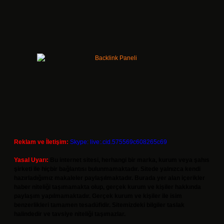
Reklam ve İletişim:
Skype: live:.cid.575569c608265c69
Yasal Uyarı:
Bu internet sitesi, herhangi bir marka, kurum veya şahıs
şirketi ile hiçbir bağlantısı bulunmamaktadır. Sitede yalnızca kendi
hazırladığımız makaleler paylaşılmaktadır. Burada yer alan içerikler
haber niteliği taşımamakta olup, gerçek kurum ve kişiler hakkında
paylaşım yapılmamaktadır. Gerçek kurum ve kişiler ile isim
benzerlikleri tamamen tesadüfidir. Sitemizdeki bilgiler taslak
halindedir ve tavsiye niteliği taşımazlar.