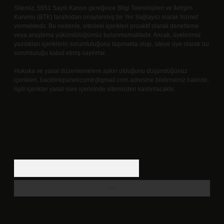
Sitemiz, 5651 Sayılı Kanun gereğince Bilgi Teknolojileri ve İletişim
Kurumu (BTK) tarafından onaylanmış bir Yer Sağlayıcı olarak hizmet
vermektedir. Bu nedenle, sitedeki içerikleri proaktif olarak denetleme
veya araştırma yükümlülüğümüz bulunmamaktadır. Ancak, üyelerimiz
yazdıkları içeriklerin sorumluluğunu taşımakta olup, siteye üye olarak bu
sorumluluğu kabul etmiş sayılırlar.
Hukuka ve yasal düzenlemelere aykırı olduğunu düşündüğünüz
içerikleri,
backlinkpanelicomtr@gmail.com
adresine bildirmeniz halinde,
ilgili içerikler yasal süre içerisinde sitemizden kaldırılacaktır.
Arama