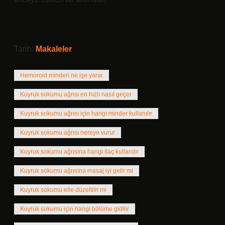
Tarih:
Makaleler
Hemoroid minderi ne işe yarar
Kuyruk sokumu ağrısı en hızlı nasıl geçer
Kuyruk sokumu ağrısı için hangi minder kullanılır
Kuyruk sokumu ağrısı nereye vurur
Kuyruk sokumu ağrısına hangi ilaç kullanılır
Kuyruk sokumu ağrısına masaj iyi gelir mi
Kuyruk sokumu elle düzeltilir mi
Kuyruk sokumu için hangi bölüme gidilir