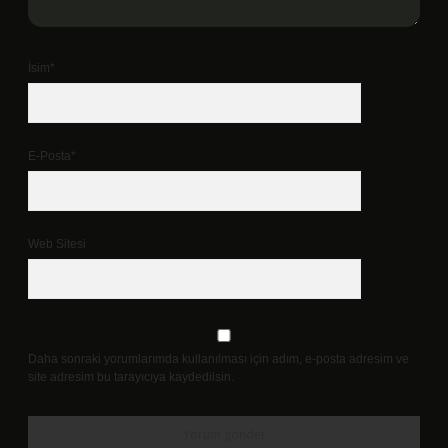
İsim*
E-Posta*
Web Sitesi
Daha sonraki yorumlarımda kullanılması için adım, e-posta adresim ve
site adresim bu tarayıcıya kaydedilsin.