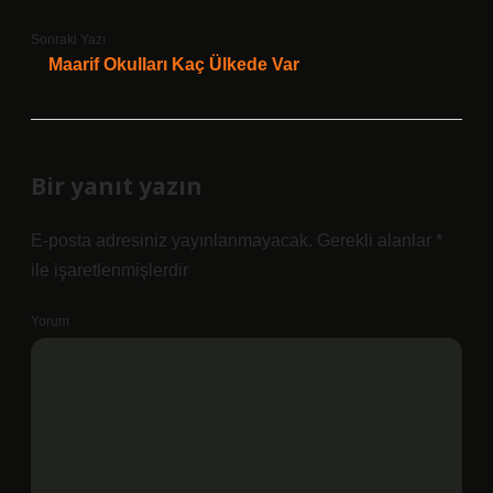
Sonraki Yazı
Maarif Okulları Kaç Ülkede Var
Bir yanıt yazın
E-posta adresiniz yayınlanmayacak.
Gerekli alanlar
*
ile işaretlenmişlerdir
Yorum