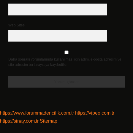
Web Sitesi
Daha sonraki yorumlarımda kullanılması için adım, e-posta adresim ve
site adresim bu tarayıcıya kaydedilsin.
https://www.forummadencilik.com.tr
https://vipeo.com.tr
https://sinay.com.tr
Sitemap