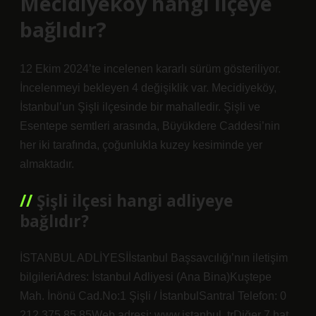
Mecidiyeköy hangi ilçeye
bağlıdır?
12 Ekim 2024’te incelenen kararlı sürüm gösteriliyor.
İncelenmeyi bekleyen 4 değişiklik var. Mecidiyeköy,
İstanbul’un Şişli ilçesinde bir mahalledir. Şişli ve
Esentepe semtleri arasında, Büyükdere Caddesi’nin
her iki tarafında, çoğunlukla kuzey kesiminde yer
almaktadır.
Şişli ilçesi hangi adliyeye
bağlıdır?
İSTANBUL ADLİYESİİstanbul Başsavcılığı’nın iletişim
bilgileriAdres: İstanbul Adliyesi (Ana Bina)Kuştepe
Mah. İnönü Cad.No:1 Şişli / İstanbulSantral Telefon: 0
212 375 85 85Web adresi: www.istanbul..trDiğer 7 hat