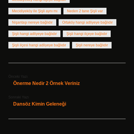
Mecidiyeköy ile Şişli aynı mı
Neden 2 tane Şişli var
Nişantaşı nereye bağlıdır
Ortaköy hangi adliyeye bağlıdır
Şişli hangi adliyeye bağlıdır
Şişli hangi ilçeye bağlıdır
Şişli ilçesi hangi adliyeye bağlıdır
Şişli nereye bağlıdır
Önceki Yazı
Önerme Nedir 2 Örnek Veriniz
Sonraki Yazı
Dansöz Kimin Geleneği