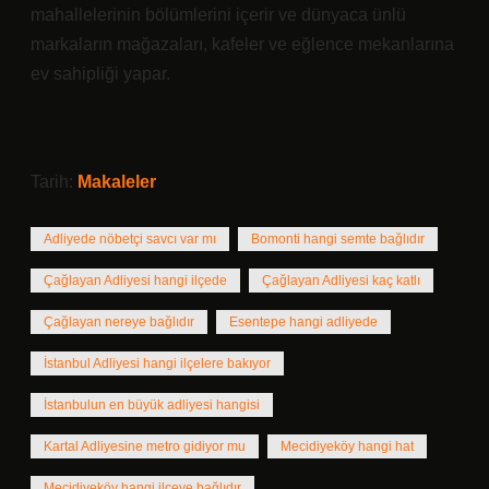
mahallelerinin bölümlerini içerir ve dünyaca ünlü
markaların mağazaları, kafeler ve eğlence mekanlarına
ev sahipliği yapar.
Tarih:
Makaleler
Adliyede nöbetçi savcı var mı
Bomonti hangi semte bağlıdır
Çağlayan Adliyesi hangi ilçede
Çağlayan Adliyesi kaç katlı
Çağlayan nereye bağlıdır
Esentepe hangi adliyede
İstanbul Adliyesi hangi ilçelere bakıyor
İstanbulun en büyük adliyesi hangisi
Kartal Adliyesine metro gidiyor mu
Mecidiyeköy hangi hat
Mecidiyeköy hangi ilçeye bağlıdır