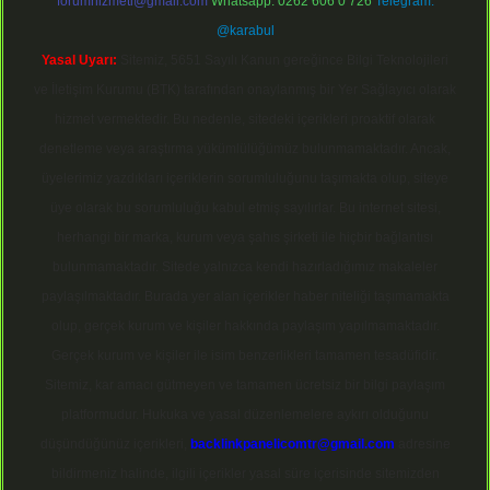
forumhizmeti@gmail.com
Whatsapp: 0262 606 0 726
Telegram:
@karabul
Yasal Uyarı:
Sitemiz, 5651 Sayılı Kanun gereğince Bilgi Teknolojileri
ve İletişim Kurumu (BTK) tarafından onaylanmış bir Yer Sağlayıcı olarak
hizmet vermektedir. Bu nedenle, sitedeki içerikleri proaktif olarak
denetleme veya araştırma yükümlülüğümüz bulunmamaktadır. Ancak,
üyelerimiz yazdıkları içeriklerin sorumluluğunu taşımakta olup, siteye
üye olarak bu sorumluluğu kabul etmiş sayılırlar. Bu internet sitesi,
herhangi bir marka, kurum veya şahıs şirketi ile hiçbir bağlantısı
bulunmamaktadır. Sitede yalnızca kendi hazırladığımız makaleler
paylaşılmaktadır. Burada yer alan içerikler haber niteliği taşımamakta
olup, gerçek kurum ve kişiler hakkında paylaşım yapılmamaktadır.
Gerçek kurum ve kişiler ile isim benzerlikleri tamamen tesadüfidir.
Sitemiz, kar amacı gütmeyen ve tamamen ücretsiz bir bilgi paylaşım
platformudur. Hukuka ve yasal düzenlemelere aykırı olduğunu
düşündüğünüz içerikleri,
backlinkpanelicomtr@gmail.com
adresine
bildirmeniz halinde, ilgili içerikler yasal süre içerisinde sitemizden