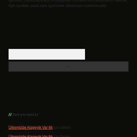
içerikleri,
backlinkpanelicomtr@gmail.com
adresine bildirmeniz halinde,
ilgili içerikler yasal süre içerisinde sitemizden kaldırılacaktır.
Arama
Son yorumlar
Ülkemizde Alageyik Var Mı
için
admin
Ülkemizde Alageyik Var Mı
için
Sinan