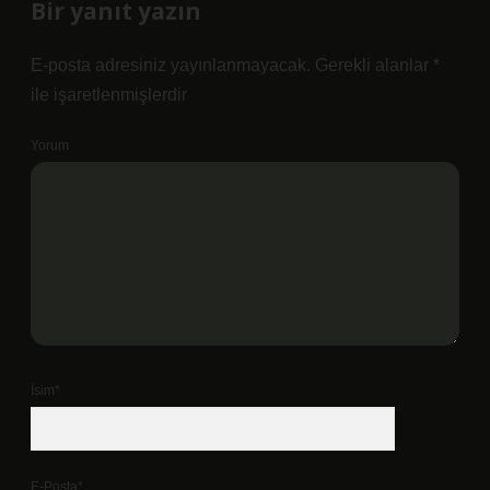
Bir yanıt yazın
E-posta adresiniz yayınlanmayacak.
Gerekli alanlar
*
ile işaretlenmişlerdir
Yorum
İsim*
E-Posta*