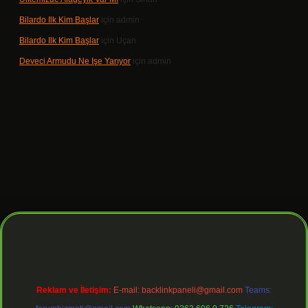
Bilardo Ilk Kim Başlar
için
admin
Bilardo Ilk Kim Başlar
için
Uçan
Deveci Armudu Ne Işe Yarıyor
için
admin
ş
Reklam ve İletişim:
E-mail:
backlinkpaneli@gmail.com
Teams: