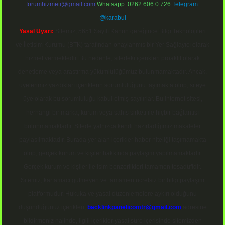
forumhizmeti@gmail.com
Whatsapp: 0262 606 0 726
Telegram:
@karabul
Yasal Uyarı:
Sitemiz, 5651 Sayılı Kanun gereğince Bilgi Teknolojileri
ve İletişim Kurumu (BTK) tarafından onaylanmış bir Yer Sağlayıcı olarak
hizmet vermektedir. Bu nedenle, sitedeki içerikleri proaktif olarak
denetleme veya araştırma yükümlülüğümüz bulunmamaktadır. Ancak,
üyelerimiz yazdıkları içeriklerin sorumluluğunu taşımakta olup, siteye
üye olarak bu sorumluluğu kabul etmiş sayılırlar. Bu internet sitesi,
herhangi bir marka, kurum veya şahıs şirketi ile hiçbir bağlantısı
bulunmamaktadır. Sitede yalnızca kendi hazırladığımız makaleler
paylaşılmaktadır. Burada yer alan içerikler haber niteliği taşımamakta
olup, gerçek kurum ve kişiler hakkında paylaşım yapılmamaktadır.
Gerçek kurum ve kişiler ile isim benzerlikleri tamamen tesadüfidir.
Sitemiz, kar amacı gütmeyen ve tamamen ücretsiz bir bilgi paylaşım
platformudur. Hukuka ve yasal düzenlemelere aykırı olduğunu
düşündüğünüz içerikleri,
backlinkpanelicomtr@gmail.com
adresine
bildirmeniz halinde, ilgili içerikler yasal süre içerisinde sitemizden