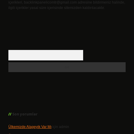
içerikleri,
backlinkpanelicomtr@gmail.com
adresine bildirmeniz halinde,
ilgili içerikler yasal süre içerisinde sitemizden kaldırılacaktır.
Arama
Son yorumlar
Ülkemizde Alageyik Var Mı
için
admin