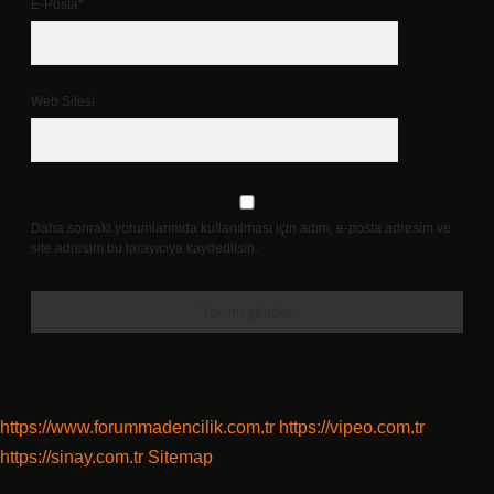
E-Posta*
Web Sitesi
Daha sonraki yorumlarımda kullanılması için adım, e-posta adresim ve
site adresim bu tarayıcıya kaydedilsin.
https://www.forummadencilik.com.tr
https://vipeo.com.tr
https://sinay.com.tr
Sitemap