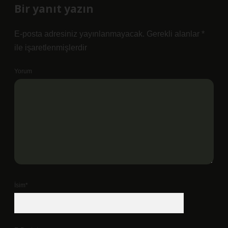
Bir yanıt yazın
E-posta adresiniz yayınlanmayacak.
Gerekli alanlar
*
ile işaretlenmişlerdir
Yorum
İsim*