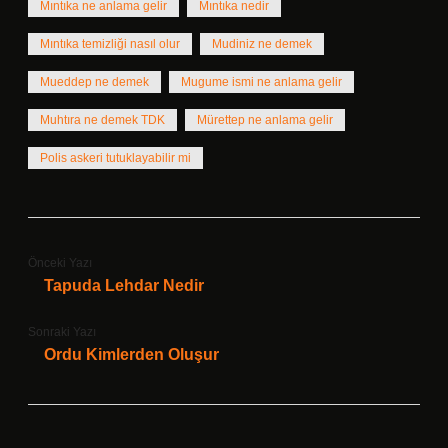
Mıntıka ne anlama gelir
Mıntıka nedir
Mıntıka temizliği nasıl olur
Mudiniz ne demek
Mueddep ne demek
Mugume ismi ne anlama gelir
Muhtıra ne demek TDK
Mürettep ne anlama gelir
Polis askeri tutuklayabilir mi
Önceki Yazı
Tapuda Lehdar Nedir
Sonraki Yazı
Ordu Kimlerden Oluşur