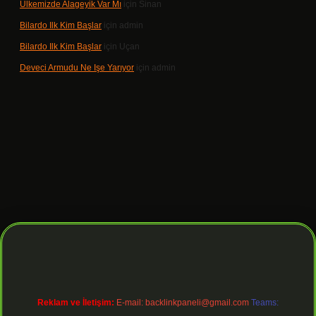
Ülkemizde Alageyik Var Mı
için
Sinan
Bilardo Ilk Kim Başlar
için
admin
Bilardo Ilk Kim Başlar
için
Uçan
Deveci Armudu Ne Işe Yarıyor
için
admin
bet giriş
Reklam ve İletişim:
E-mail:
backlinkpaneli@gmail.com
Teams: