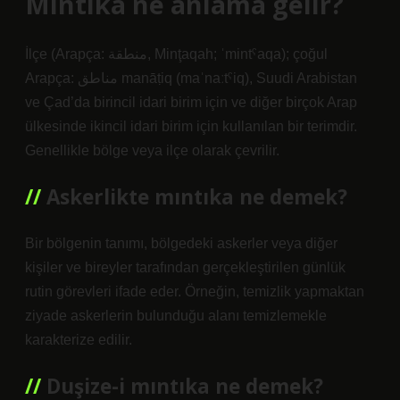
Mıntıka ne anlama gelir?
İlçe (Arapça: منطقة‎, Minţaqah; ˈmintˤaqa); çoğul
Arapça: مناطق manāṭiq (maˈnaːtˤiq), Suudi Arabistan
ve Çad’da birincil idari birim için ve diğer birçok Arap
ülkesinde ikincil idari birim için kullanılan bir terimdir.
Genellikle bölge veya ilçe olarak çevrilir.
Askerlikte mıntıka ne demek?
Bir bölgenin tanımı, bölgedeki askerler veya diğer
kişiler ve bireyler tarafından gerçekleştirilen günlük
rutin görevleri ifade eder. Örneğin, temizlik yapmaktan
ziyade askerlerin bulunduğu alanı temizlemekle
karakterize edilir.
Duşize-i mıntıka ne demek?