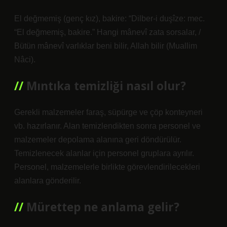
El değmemiş (genç kız), bakire: “Dilber-i duşîze: mec.
“El değmemiş, bakire.” Hangi mânevî zata sorsalar, /
Bütün mânevî varlıklar beni bilir, Allah bilir (Muallim
Nâci).
Mıntıka temizliği nasıl olur?
Gerekli malzemeler faraş, süpürge ve çöp konteyneri
vb. hazırlanır. Alan temizlendikten sonra personel ve
malzemeler depolama alanına geri döndürülür.
Temizlenecek alanlar için personel gruplara ayrılır.
Personel, malzemelerle birlikte görevlendirilecekleri
alanlara gönderilir.
Mürettep ne anlama gelir?