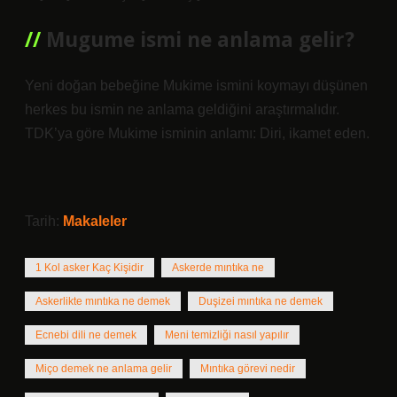
Mugume ismi ne anlama gelir?
Yeni doğan bebeğine Mukime ismini koymayı düşünen
herkes bu ismin ne anlama geldiğini araştırmalıdır.
TDK’ya göre Mukime isminin anlamı: Diri, ikamet eden.
Tarih:
Makaleler
1 Kol asker Kaç Kişidir
Askerde mıntıka ne
Askerlikte mıntıka ne demek
Duşizei mıntıka ne demek
Ecnebi dili ne demek
Meni temizliği nasıl yapılır
Miço demek ne anlama gelir
Mıntıka görevi nedir