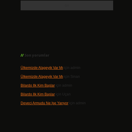
Son yorumlar
Ülkemizde Alageyik Var Mı
için
admin
Ülkemizde Alageyik Var Mı
için
Sinan
Bilardo Ilk Kim Başlar
için
admin
Bilardo Ilk Kim Başlar
için
Uçan
Deveci Armudu Ne Işe Yarıyor
için
admin