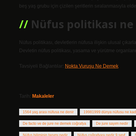
beş yaş grubu için çizilen şeritlerin sıralanmasıyla elde 
Nüfus politikası n
Nüfus politikası, devletlerin nüfusa ilişkin ulusal çıkarla
Devletin nüfus politikası, yasama ve yürütme organlarının
Tavsiyeli Bağlantılar:
Nokta Vuruşu Ne Demek
Tarih:
Makaleler
1564 yaş arası nüfusa ne denir
19981999 dünya nüfusu ne kad
De facto ve de jure ne demek coğrafya
De jure sayım nedir
Nüfus biliminin tanımı nedir
Nüfus coğrafyası nedir 9 sınıf