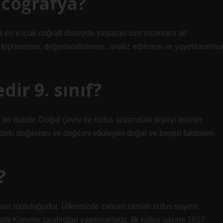
 coğrafya?
anda en küçük coğrafi düzeyde yaşayan tüm insanlara ait
 toplanması, değerlendirilmesi, analiz edilmesi ve yayımlanmas
ir 9. sınıf?
ir dalıdır. Doğal çevre ile nüfus arasındaki ilişkiyi inceler.
eki dağılımını ve dağılımı etkileyen doğal ve beşeri faktörleri
?
 insan topluluğudur. Ülkemizde zaman zaman nüfus sayımı
stik Kurumu tarafından yapılmaktadır. İlk nüfus sayımı 1927