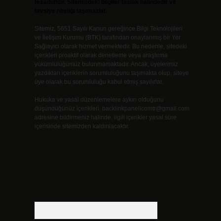
tesadüfidir. Sitemizdeki bilgiler taslak halindedir ve
tavsiye niteliği taşımazlar.
Sitemiz, 5651 Sayılı Kanun gereğince Bilgi Teknolojileri
ve İletişim Kurumu (BTK) tarafından onaylanmış bir Yer
Sağlayıcı olarak hizmet vermektedir. Bu nedenle, sitedeki
içerikleri proaktif olarak denetleme veya araştırma
yükümlülüğümüz bulunmamaktadır. Ancak, üyelerimiz
yazdıkları içeriklerin sorumluluğunu taşımakta olup, siteye
üye olarak bu sorumluluğu kabul etmiş sayılırlar.
Hukuka ve yasal düzenlemelere aykırı olduğunu
düşündüğünüz içerikleri,
backlinkpanelicomtr@gmail.com
adresine bildirmeniz halinde, ilgili içerikler yasal süre
içerisinde sitemizden kaldırılacaktır.
Arama