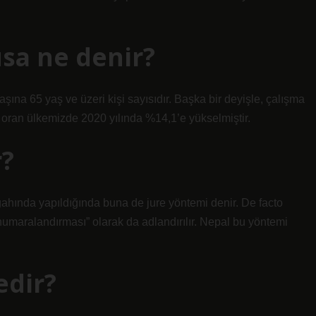
usa ne denir?
aşına 65 yaş ve üzeri kişi sayısıdır. Başka bir deyişle, çalışma
u oran ülkemizde 2020 yılında %14,1’e yükselmiştir.
r?
gahında yapıldığında buna de jure yöntemi denir. De facto
numaralandırması” olarak da adlandırılır. Nepal bu yöntemi
edir?