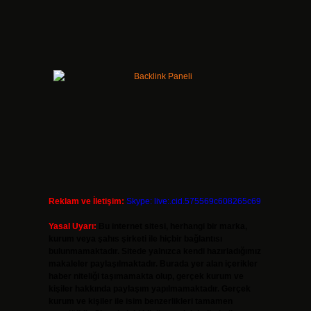
ı
Reklam ve İletişim:
Skype: live:.cid.575569c608265c69
Yasal Uyarı:
Bu internet sitesi, herhangi bir marka,
kurum veya şahıs şirketi ile hiçbir bağlantısı
bulunmamaktadır. Sitede yalnızca kendi hazırladığımız
makaleler paylaşılmaktadır. Burada yer alan içerikler
haber niteliği taşımamakta olup, gerçek kurum ve
kişiler hakkında paylaşım yapılmamaktadır. Gerçek
kurum ve kişiler ile isim benzerlikleri tamamen