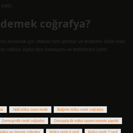
edilir.
e demek coğrafya?
rını korumak için attıkları tüm adımlar ve tedbirleri ifade eder.
 nüfusa ilişkin tüm kararlarını ve tedbirlerini içerir.
ar
Aktif nüfus oranı nedir
Bağımlı nüfus nedir coğrafya
Demografik nedir coğrafya
Dünyada ilk nüfus sayımı nerede yapıldı
Nüfus ne demek coğrafya
Nüfus nedir 6 sınıf
Nüfus nedir 7 sınıf