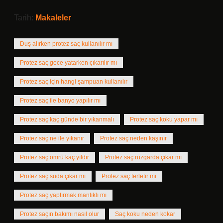
Tarih:
Makaleler
Duş alırken protez saç kullanılır mı
Protez saç gece yatarken çıkarılır mı
Protez saç için hangi şampuan kullanılır
Protez saç ile banyo yapılır mı
Protez saç kaç günde bir yıkanmalı
Protez saç koku yapar mı
Protez saç ne ile yıkanır
Protez saç neden kaşınır
Protez saç ömrü kaç yıldır
Protez saç rüzgarda çıkar mı
Protez saç suda çıkar mı
Protez saç terletir mi
Protez saç yaptırmak mantıklı mı
Protez saçın bakımı nasıl olur
Saç koku neden kokar