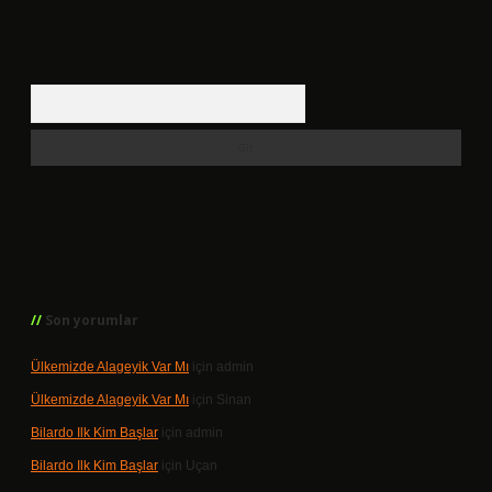
Arama
Son yorumlar
Ülkemizde Alageyik Var Mı
için
admin
Ülkemizde Alageyik Var Mı
için
Sinan
Bilardo Ilk Kim Başlar
için
admin
Bilardo Ilk Kim Başlar
için
Uçan