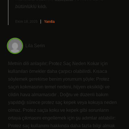
bütünlüklü
kıldı.
Ekim 18, 2025
Yanıtla
Lila Serin
Metnin dili anlaşılır; Protez Saç Neden Kokar için
kullanılan örnekler daha çarpıcı olabilirdi. Kısaca
söylemek gerekirse benim yorumum şöyle: Protez
saçın kokmasının temel nedeni, hijyen eksikliği ve
cildin hava almamasıdır . Doğru ve düzenli bakım
yapıldığı sürece protez saç kepek veya kokuya neden
olmaz. Protez saçta koku ve kepek gibi sorunların
ortaya çıkmasını engellemek için şu adımlar atılabilir:
Protez saç kullanımı hakkında daha fazla bilgi almak