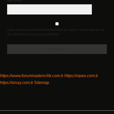
Web Sitesi
Daha sonraki yorumlarımda kullanılması için adım, e-posta adresim ve
site adresim bu tarayıcıya kaydedilsin.
https://www.forummadencilik.com.tr
https://vipeo.com.tr
https://sinay.com.tr
Sitemap