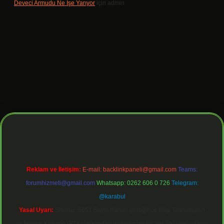
Deveci Armudu Ne Işe Yarıyor
için
admin
 giriş
Reklam ve İletişim:
E-mail:
backlinkpaneli@gmail.com
Teams:
forumhizmeti@gmail.com
Whatsapp: 0262 606 0 726
Telegram:
@karabul
Yasal Uyarı:
Sitemiz, 5651 Sayılı Kanun gereğince Bilgi Teknolojileri
ve İletişim Kurumu (BTK) tarafından onaylanmış bir Yer Sağlayıcı olarak