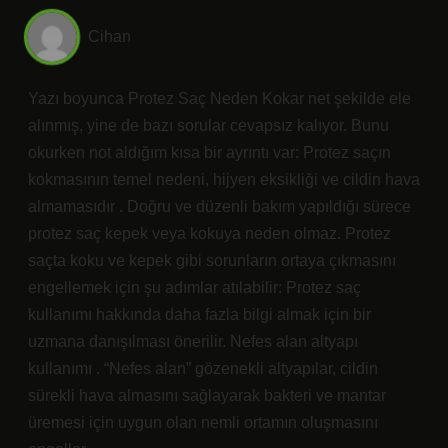
Cihan
Yazı boyunca Protez Saç Neden Kokar net şekilde ele
alınmış, yine de bazı sorular cevapsız kalıyor. Bunu
okurken not aldığım kısa bir ayrıntı var: Protez saçın
kokmasının temel nedeni, hijyen eksikliği ve cildin hava
almamasıdır . Doğru ve düzenli bakım yapıldığı sürece
protez saç kepek veya kokuya neden olmaz. Protez
saçta koku ve kepek gibi sorunların ortaya çıkmasını
engellemek için şu adımlar atılabilir: Protez saç
kullanımı hakkında daha fazla bilgi almak için bir
uzmana danışılması önerilir. Nefes alan altyapı
kullanımı . “Nefes alan” gözenekli altyapılar, cildin
sürekli hava almasını sağlayarak bakteri ve mantar
üremesi için uygun olan nemli ortamın oluşmasını