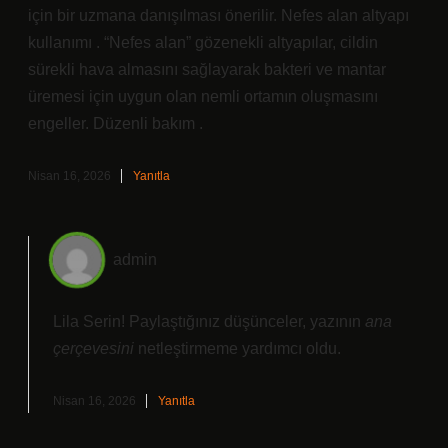
için bir uzmana danışılması önerilir. Nefes alan altyapı
kullanımı . “Nefes alan” gözenekli altyapılar, cildin
sürekli hava almasını sağlayarak bakteri ve mantar
üremesi için uygun olan nemli ortamın oluşmasını
engeller. Düzenli bakım .
Nisan 16, 2026
Yanıtla
admin
Lila Serin! Paylaştığınız düşünceler, yazının
ana
çerçevesini
netleştirmeme yardımcı oldu.
Nisan 16, 2026
Yanıtla