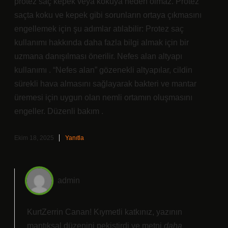
protez saç kepek veya kokuya neden olmaz. Protez
saçta koku ve kepek gibi sorunların ortaya çıkmasını
engellemek için şu adımlar atılabilir: Protez saç
kullanımı hakkında daha fazla bilgi almak için bir
uzmana danışılması önerilir. Nefes alan altyapı
kullanımı . “Nefes alan” gözenekli altyapılar, cildin
sürekli hava almasını sağlayarak bakteri ve mantar
üremesi için uygun olan nemli ortamın oluşmasını
engeller. Düzenli bakım .
Ekim 18, 2025
Yanıtla
admin
KurtZerrin Canan! Kıymetli katkınız, yazının
mantıksal düzenini
pekiştirdi
ve metni
daha