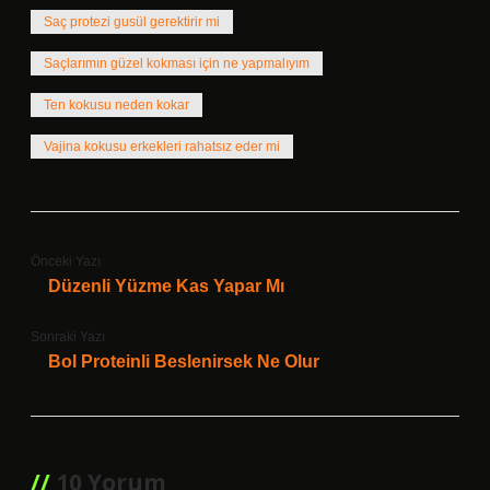
Saç protezi gusül gerektirir mi
Saçlarımın güzel kokması için ne yapmalıyım
Ten kokusu neden kokar
Vajina kokusu erkekleri rahatsız eder mi
Önceki Yazı
Düzenli Yüzme Kas Yapar Mı
Sonraki Yazı
Bol Proteinli Beslenirsek Ne Olur
10 Yorum