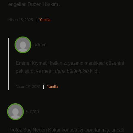
engeller. Düzenli bakım .
Nisan 16, 2025
Yanıtla
admin
Emine! Kıymetli katkınız, yazının mantıksal düzenini
pekiştirdi
ve metni
daha bütünlüklü
kıldı.
Nisan 16, 2025
Yanıtla
Ceren
Protez Saç Neden Kokar konusu iyi toparlanmış, ancak