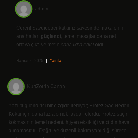
admin
Ceren! Saygıdeğer katkınız sayesinde makalenin
ana hatları
güçlendi
, temel mesajlar daha net
ortaya çıktı ve metin
daha ikna edici
oldu.
Haziran 6, 2025
Yanıtla
KurtZerrin Canan
Yazı bilgilendirici bir çizgide ilerliyor; Protez Saç Neden
Kokar için daha fazla örnek faydalı olurdu. Protez saçın
kokmasının temel nedeni, hijyen eksikliği ve cildin hava
almamasıdır . Doğru ve düzenli bakım yapıldığı sürece