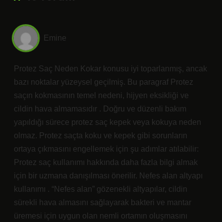
Emine
Protez Saç Neden Kokar konusu iyi toparlanmış, ancak
bazı noktalar yüzeysel geçilmiş. Bu paragraf Protez
saçın kokmasının temel nedeni, hijyen eksikliği ve
cildin hava almamasıdır . Doğru ve düzenli bakım
yapıldığı sürece protez saç kepek veya kokuya neden
olmaz. Protez saçta koku ve kepek gibi sorunların
ortaya çıkmasını engellemek için şu adımlar atılabilir:
Protez saç kullanımı hakkında daha fazla bilgi almak
için bir uzmana danışılması önerilir. Nefes alan altyapı
kullanımı . “Nefes alan” gözenekli altyapılar, cildin
sürekli hava almasını sağlayarak bakteri ve mantar
üremesi için uygun olan nemli ortamın oluşmasını