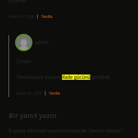
engeller.
Nisan 30, 2026
Yanıtla
admin
Cihan!
Yorumlarınız yazının
ifade gücünü
geliştirdi.
Nisan 30, 2026
Yanıtla
Bir yanıt yazın
E-posta adresiniz yayınlanmayacak.
Gerekli alanlar
*