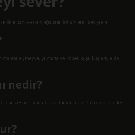
yi sever?
zellikle çam ve çam ağacının tohumlarını seviyorlar.
?
ar, mantarlar, meyve, yumurta ve köpek kuşu kuşlarıyla da
ı nedir?
nlar, cesaret, kartallar ve doğumlardır. Bazı sincap türleri
lur?