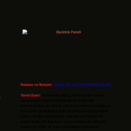
Reklam ve İletişim:
Skype: live:.cid.575569c608265c69
Yasal Uyarı:
Bu internet sitesi, herhangi bir marka,
n
kurum veya şahıs şirketi ile hiçbir bağlantısı
bulunmamaktadır. Sitede yalnızca kendi hazırladığımız
makaleler paylaşılmaktadır. Burada yer alan içerikler
haber niteliği taşımamakta olup, gerçek kurum ve
kişiler hakkında paylaşım yapılmamaktadır. Gerçek
kurum ve kişiler ile isim benzerlikleri tamamen