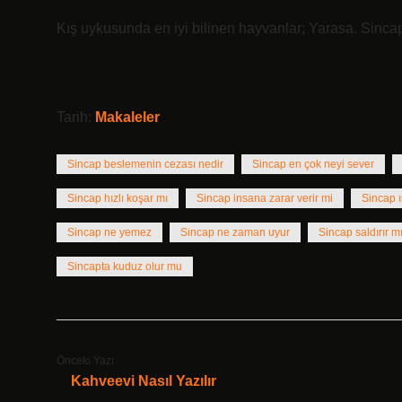
Kış uykusunda en iyi bilinen hayvanlar; Yarasa. Sinca
Tarih:
Makaleler
Sincap beslemenin cezası nedir
Sincap en çok neyi sever
Sincap hızlı koşar mı
Sincap insana zarar verir mi
Sincap ı
Sincap ne yemez
Sincap ne zaman uyur
Sincap saldırır m
Sincapta kuduz olur mu
Önceki Yazı
Kahveevi Nasıl Yazılır