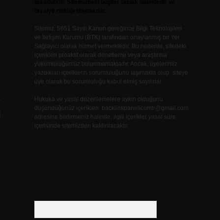
tesadüfidir. Sitemizdeki bilgiler taslak halindedir ve
tavsiye niteliği taşımazlar.
Sitemiz, 5651 Sayılı Kanun gereğince Bilgi Teknolojileri
ve İletişim Kurumu (BTK) tarafından onaylanmış bir Yer
Sağlayıcı olarak hizmet vermektedir. Bu nedenle, sitedeki
içerikleri proaktif olarak denetleme veya araştırma
yükümlülüğümüz bulunmamaktadır. Ancak, üyelerimiz
yazdıkları içeriklerin sorumluluğunu taşımakta olup, siteye
üye olarak bu sorumluluğu kabul etmiş sayılırlar.
Hukuka ve yasal düzenlemelere aykırı olduğunu
r
düşündüğünüz içerikleri,
backlinkpanelicomtr@gmail.com
i
adresine bildirmeniz halinde, ilgili içerikler yasal süre
içerisinde sitemizden kaldırılacaktır.
Arama