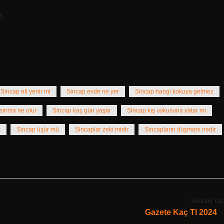
p.
Sincap eti yenir mi
Sincap evde ne yer
Sincap hangi kokuya gelmez
sırırsa ne olur
Sincap kaç gün yaşar
Sincap kış uykusuna yatar mı
ı
Sincap üşür mü
Sincaplar zeki midir
Sincapların düşmanı nedir
Sonraki Yaz
Gazete Kaç Tl 2024