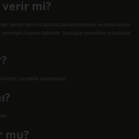
 verir mi?
rlikte, bunlar tüm sincaplarda tamamlanabilen ve bulunabilen
rar vermeyen hayvan türleridir. Sincaplar genellikle insanlarda
r?
 edilen yaratıklar arasındadır.
ı?
lar.
r mu?