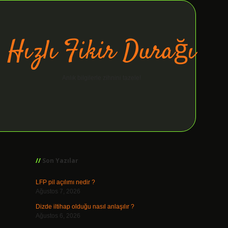
Hızlı Fikir Durağı
Anlık bilgilerle zihnini tazele!
Sidebar
ilbet giriş
Son Yazılar
LFP pil açılımı nedir ?
Ağustos 7, 2026
Dizde iltihap olduğu nasıl anlaşılır ?
Ağustos 6, 2026