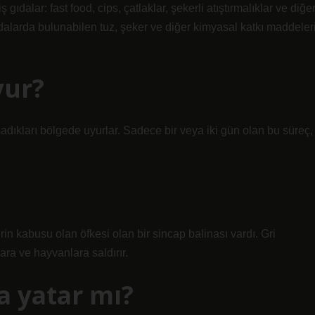
ıdalar: fast food, cips, çatlaklar, şekerli atıştırmalıklar ve diğe
gıdalarda bulunabilen tuz, şeker ve diğer kimyasal katkı maddeler
yur?
dıkları bölgede uyurlar. Sadece bir veya iki gün olan bu süreç,
in kabusu olan öfkesi olan bir sincap balinası vardı. Gri
ara ve hayvanlara saldırır.
a yatar mı?