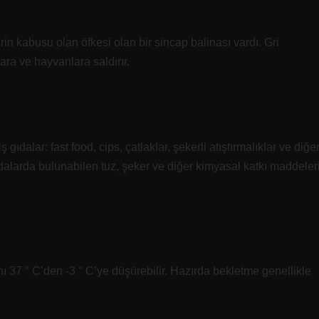
in kabusu olan öfkesi olan bir sincap balinası vardı. Gri
ara ve hayvanlara saldırır.
ıdalar: fast food, cips, çatlaklar, şekerli atıştırmalıklar ve diğe
gıdalarda bulunabilen tuz, şeker ve diğer kimyasal katkı maddeler
ı 37 ° C’den -3 ° C’ye düşürebilir. Hazırda bekletme genellikle