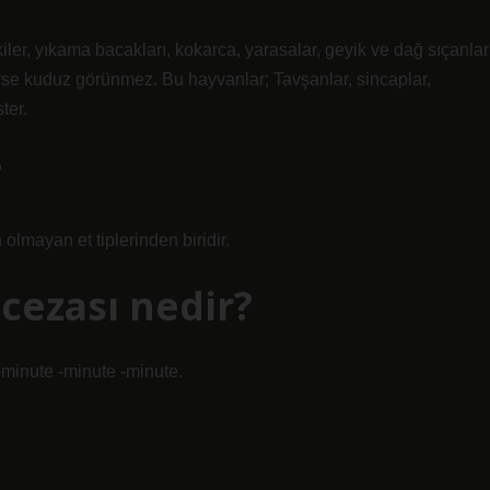
lkiler, yıkama bacakları, kokarca, yarasalar, geyik ve dağ sıçanlar
yse kuduz görünmez. Bu hayvanlar; Tavşanlar, sincaplar,
ter.
?
lmayan et tiplerinden biridir.
cezası nedir?
-minute -minute -minute.