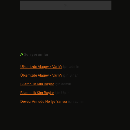
Son yorumlar
Ülkemizde Alageyik Var Mı
için
admin
Ülkemizde Alageyik Var Mı
için
Sinan
Bilardo Ilk Kim Başlar
için
admin
Bilardo Ilk Kim Başlar
için
Uçan
Deveci Armudu Ne Işe Yarıyor
için
admin