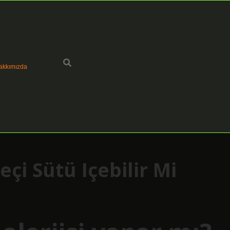
akkımızda
eçi Sütü Içebilir Mi