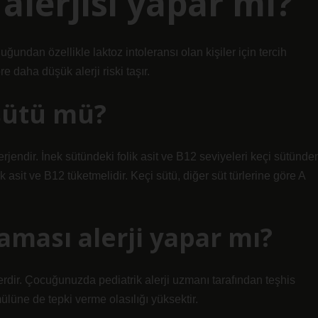
 alerjisi yapar mı?
uğundan özellikle laktoz intoleransı olan kişiler için tercih
re daha düşük alerji riski taşır.
sütü mü?
rjendir. İnek sütündeki folik asit ve B12 seviyeleri keçi sütünde
 asit ve B12 tüketmelidir. Keçi sütü, diğer süt türlerine göre A
aması alerji yapar mı?
rdir. Çocuğunuzda pediatrik alerji uzmanı tarafından teşhis
rmülüne de tepki verme olasılığı yüksektir.