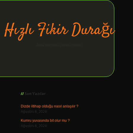
Hızlı Fikir Durağı
Anlık bilgilerle zihnini tazele!
Sidebar
ilbet giriş
Son Yazılar
Dizde iltihap olduğu nasıl anlaşılır ?
Ağustos 6, 2026
Kumru yuvasında bit olur mu ?
Ağustos 6, 2026