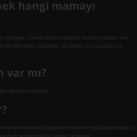
bebek hangi mamayı
ler şunlardır: Yüksek hidrolize gıdalar: Hidrolize gıdalar, inek
 ile elde edilen gıdalardır. Süt alerjisi olan çocuklar için
n var mı?
ğal hali gluten içermez.
r?
verilen proteine ​​karşı bağışıklık sisteminin verdiği tepki sonucu
 solunum semptomlarının ortaya çıkmasıdır.