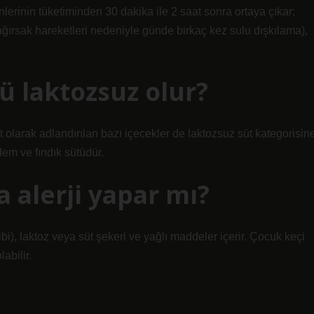
rünlerinin tüketiminden 30 dakika ile 2 saat sonra ortaya çıkar;
bağırsak hareketleri nedeniyle günde birkaç kez sulu dışkılama),
ü laktozsuz olur?
 olarak adlandırılan bazı içecekler de laktozsuz süt kategorisin
dem ve fındık sütüdür.
 alerji yapar mı?
gibi), laktoz veya süt şekeri ve yağlı maddeler içerir. Çocuk keçi
abilir.