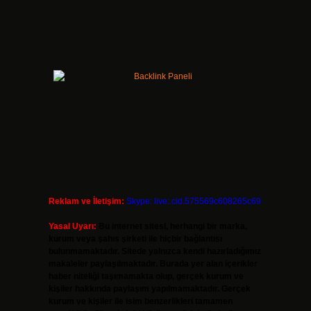
Reklam ve İletişim:
Skype: live:.cid.575569c608265c69
Yasal Uyarı:
Bu internet sitesi, herhangi bir marka,
kurum veya şahıs şirketi ile hiçbir bağlantısı
bulunmamaktadır. Sitede yalnızca kendi hazırladığımız
makaleler paylaşılmaktadır. Burada yer alan içerikler
haber niteliği taşımamakta olup, gerçek kurum ve
kişiler hakkında paylaşım yapılmamaktadır. Gerçek
kurum ve kişiler ile isim benzerlikleri tamamen