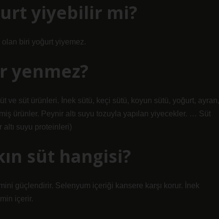
ğurt yiyebilir mi?
 olan biri yoğurt yiyemez.
er yenmez?
t ve süt ürünleri. İnek sütü, keçi sütü, koyun sütü, yoğurt, ayran
miş ürünler. Peynir altı suyu tozuyla yapılan yiyecekler. … Süt
altı suyu proteinleri)
ın süt hangisi?
mini güçlendirir. Selenyum içeriği kansere karşı korur. İnek
in içerir.