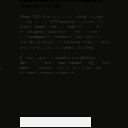
tesadüfidir. Sitemizdeki bilgiler taslak halindedir ve
tavsiye niteliği taşımazlar.
Sitemiz, 5651 Sayılı Kanun gereğince Bilgi Teknolojileri
ve İletişim Kurumu (BTK) tarafından onaylanmış bir Yer
Sağlayıcı olarak hizmet vermektedir. Bu nedenle, sitedeki
içerikleri proaktif olarak denetleme veya araştırma
yükümlülüğümüz bulunmamaktadır. Ancak, üyelerimiz
yazdıkları içeriklerin sorumluluğunu taşımakta olup, siteye
üye olarak bu sorumluluğu kabul etmiş sayılırlar.
Hukuka ve yasal düzenlemelere aykırı olduğunu
düşündüğünüz içerikleri,
backlinkpanelicomtr@gmail.com
n
adresine bildirmeniz halinde, ilgili içerikler yasal süre
içerisinde sitemizden kaldırılacaktır.
.
Arama