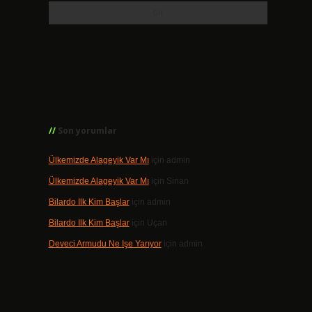
Son yorumlar
,
Ülkemizde Alageyik Var Mı
için
admin
Ülkemizde Alageyik Var Mı
için
Sinan
Bilardo Ilk Kim Başlar
için
admin
Bilardo Ilk Kim Başlar
için
Uçan
Deveci Armudu Ne Işe Yarıyor
için
admin