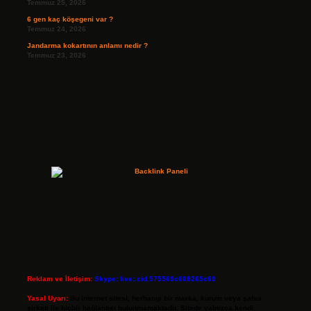
Temmuz 25, 2026
6 gen kaç köşegeni var ?
Temmuz 24, 2026
Jandarma kokartının anlamı nedir ?
Temmuz 23, 2026
Reklam ve İletişim:
Skype: live:.cid.575569c608265c69
Yasal Uyarı:
Bu internet sitesi, herhangi bir marka, kurum veya şahıs
şirketi ile hiçbir bağlantısı bulunmamaktadır. Sitede yalnızca kendi