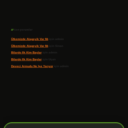
Son yorumlar
Ülkemizde Alageyik Var Mı
için
admin
Ülkemizde Alageyik Var Mı
için
Sinan
Bilardo Ilk Kim Başlar
için
admin
Bilardo Ilk Kim Başlar
için
Uçan
Deveci Armudu Ne Işe Yarıyor
için
admin
ilbet giriş