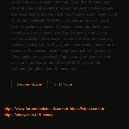
sonra bile kas yapmak mümkün. Evet, doğru duydunuz!
Önemli olan doğru yaklaşımı seçmek ve mücadele etmek.
Kaç yaşından sonra kas yapılmaz? Kas dokusu insan vücut
ağırlığının yaklaşık %30-40’ını oluşturur. Bu oran yaşla
birlikte azalmaya başlar. 70 yaşına gelindiğinde bu oran
neredeyse yarı yarıya düşer. Kas dokusu yıkımı 30 yaş
civarında başlar ve artmaya devam eder. Kas dokusu yağ
dokusuyla değiştirilir. 40 yaşından sonra vücut esner mi?
Esneme, her yaştan insanın yaptığı doğal bir harekettir.
Vücut geliştirme yaşı kaç? Yapılan araştırmalar kas-sinir
sistemi koordinasyonunun en iyi 10-12 yaşlarında
sağlandığını gösteriyor. Bu nedenle…
43
Devamını okuyun
10 Yorum
Yaşında
Kas
Yapılır
Mı
https://www.forummadencilik.com.tr
https://vipeo.com.tr
https://sinay.com.tr
Sitemap