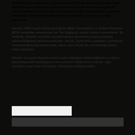
hazırladığımız makaleler paylaşılmaktadır. Burada yer alan içerikler haber
niteliği taşımamakta olup, gerçek kurum ve kişiler hakkında paylaşım
yapılmamaktadır. Gerçek kurum ve kişiler ile isim benzerlikleri tamamen
tesadüfidir. Sitemizdeki bilgiler taslak halindedir ve tavsiye niteliği
taşımazlar.
Sitemiz, 5651 Sayılı Kanun gereğince Bilgi Teknolojileri ve İletişim Kurumu
(BTK) tarafından onaylanmış bir Yer Sağlayıcı olarak hizmet vermektedir. Bu
nedenle, sitedeki içerikleri proaktif olarak denetleme veya araştırma
yükümlülüğümüz bulunmamaktadır. Ancak, üyelerimiz yazdıkları içeriklerin
sorumluluğunu taşımakta olup, siteye üye olarak bu sorumluluğu kabul
etmiş sayılırlar.
Hukuka ve yasal düzenlemelere aykırı olduğunu düşündüğünüz içerikleri,
backlinkpanelicomtr@gmail.com
adresine bildirmeniz halinde, ilgili
içerikler yasal süre içerisinde sitemizden kaldırılacaktır.
Arama