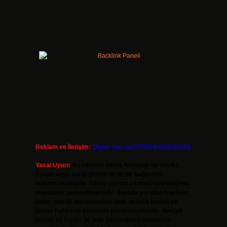
i
Reklam ve İletişim:
Skype: live:.cid.575569c608265c69
Yasal Uyarı:
Bu internet sitesi, herhangi bir marka,
kurum veya şahıs şirketi ile hiçbir bağlantısı
bulunmamaktadır. Sitede yalnızca kendi hazırladığımız
makaleler paylaşılmaktadır. Burada yer alan içerikler
haber niteliği taşımamakta olup, gerçek kurum ve
kişiler hakkında paylaşım yapılmamaktadır. Gerçek
kurum ve kişiler ile isim benzerlikleri tamamen