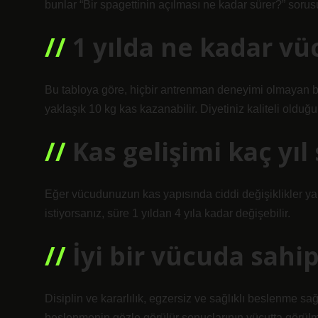
bunlar “Bir spagettinin açılması ne kadar sürer?” sorusun
1 yılda ne kadar vücu
Bu tabloya göre, hiçbir antrenman deneyimi olmayan bir 
yaklaşık 10 kg kas kazanabilir. Diyetiniz kaliteli olduğu
Kas gelişimi kaç yıl
Eğer vücudunuzun kas yapısında ciddi değişiklikler y
istiyorsanız, süre 1 yıldan 4 yıla kadar değişebilir.
İyi bir vücuda sahi
Disiplin ve kararlılık, egzersiz ve sağlıklı beslenme sağ
beslenmenin gözle görülür sonuçlarının vücutta görülm