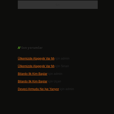
Son yorumlar
Ülkemizde Alageyik Var Mı
için
admin
Ülkemizde Alageyik Var Mı
için
Sinan
Bilardo Ilk Kim Başlar
için
admin
Bilardo Ilk Kim Başlar
için
Uçan
Deveci Armudu Ne Işe Yarıyor
için
admin