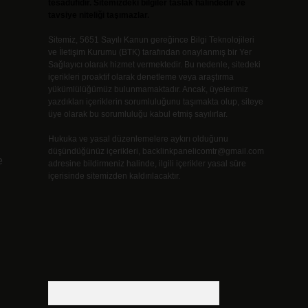
tesadüfidir. Sitemizdeki bilgiler taslak halindedir ve
tavsiye niteliği taşımazlar.
Sitemiz, 5651 Sayılı Kanun gereğince Bilgi Teknolojileri
ve İletişim Kurumu (BTK) tarafından onaylanmış bir Yer
Sağlayıcı olarak hizmet vermektedir. Bu nedenle, sitedeki
içerikleri proaktif olarak denetleme veya araştırma
yükümlülüğümüz bulunmamaktadır. Ancak, üyelerimiz
yazdıkları içeriklerin sorumluluğunu taşımakta olup, siteye
üye olarak bu sorumluluğu kabul etmiş sayılırlar.
Hukuka ve yasal düzenlemelere aykırı olduğunu
düşündüğünüz içerikleri,
backlinkpanelicomtr@gmail.com
e
adresine bildirmeniz halinde, ilgili içerikler yasal süre
içerisinde sitemizden kaldırılacaktır.
Arama