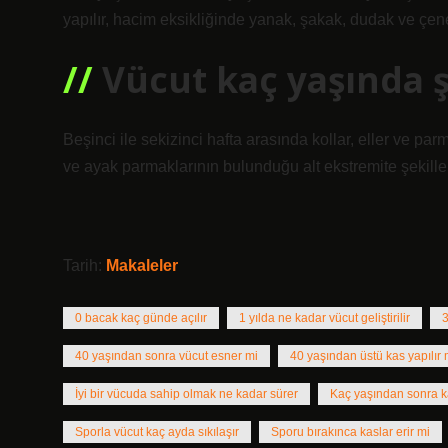
yapılır, hacim eksikliğinde yanak, şakak, dudak ve çene
Vücut kaç yaşında ş
Beşinci ile sekizinci hafta arasında kollar, eller ve p
ve ayak parmaklarının bulunduğu alt ekstremite şekillen
Tarih:
Makaleler
0 bacak kaç günde açılır
1 yılda ne kadar vücut geliştirilir
3
40 yaşından sonra vücut esner mi
40 yaşından üstü kas yapılır 
İyi bir vücuda sahip olmak ne kadar sürer
Kaç yaşından sonra k
Sporla vücut kaç ayda sıkılaşır
Sporu bırakınca kaslar erir mi