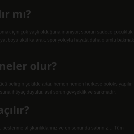
lır mı?
pmak için çok yaşlı olduğuna inanıyor; sporun sadece çocukluk
hayat boyu aktif kalarak, spor yoluyla hayata daha olumlu bakmak
neler olur?
ü belirgin şekilde artar, hemen hemen herkese botoks yapılır,
una ihtiyaç duyulur, asıl sorun gevşeklik ve sarkmadır.
çılır?
z, beslenme alışkanlıklarınız ve en sonunda sabrınız… Tüm