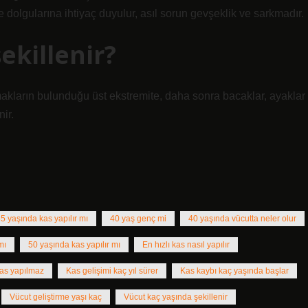
 dolgularına ihtiyaç duyulur, asıl sorun gevşeklik ve sarkmadır.
ekillenir?
armakların bulunduğu üst ekstremite, daha sonra bacaklar, ayaklar
ir.
5 yaşında kas yapılır mı
40 yaş genç mi
40 yaşında vücutta neler olur
mı
50 yaşında kas yapılır mı
En hızlı kas nasıl yapılır
as yapılmaz
Kas gelişimi kaç yıl sürer
Kas kaybı kaç yaşında başlar
Vücut geliştirme yaşı kaç
Vücut kaç yaşında şekillenir