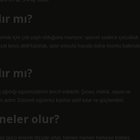
lır mı?
pmak için çok yaşlı olduğuna inanıyor; sporun sadece çocukluk
hayat boyu aktif kalarak, spor yoluyla hayata daha olumlu bakmak
lır mı?
t ağırlığı egzersizlerini tercih edebilir. Şınav, mekik, squat ve
 artırır. Düzenli egzersiz kasları aktif tutar ve güçlendirir.
neler olur?
 kas gücü önemli ölçüde artar, hemen hemen herkese botoks