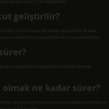
un cevabını yani 1-2 yılı değiştirebilir.
t geliştirilir?
adam, süreci disiplinli bir şekilde takip ederse ilk yılda
 sürece, yaklaşık bir yılda güzel bir vücut inşa edebilirsiniz.
 sürer?
apmak ve kaslarınızın boyutunu büyük ölçüde artırmak
p olmak ne kadar sürer?
lıklı bir vücut için gerekli olan şeyler arasındadır. Antrenman ve
esi en az 3-4 ay sürer.