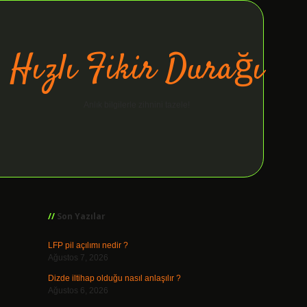
Hızlı Fikir Durağı
Anlık bilgilerle zihnini tazele!
Sidebar
ilbet giriş
Son Yazılar
LFP pil açılımı nedir ?
Ağustos 7, 2026
Dizde iltihap olduğu nasıl anlaşılır ?
Ağustos 6, 2026