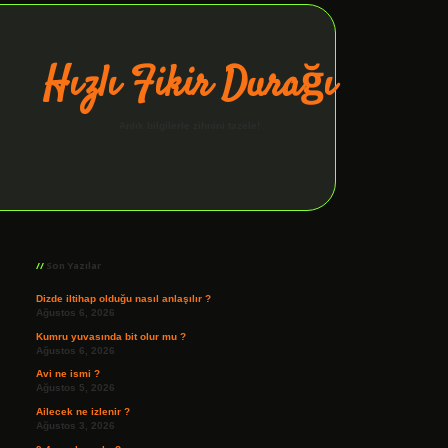
Hızlı Fikir Durağı
Anlık bilgilerle zihnini tazele!
Sidebar
ilbet giriş
Son Yazılar
Dizde iltihap olduğu nasıl anlaşılır ?
Ağustos 6, 2026
Kumru yuvasında bit olur mu ?
Ağustos 6, 2026
Avi ne ismi ?
Ağustos 5, 2026
Ailecek ne izlenir ?
Ağustos 3, 2026