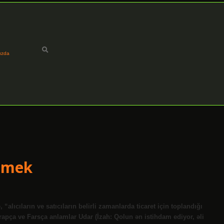
ızda
emek
lıcıların ve satıcıların belirli zamanlarda ticaret için toplandığı