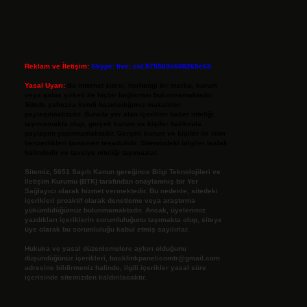
Reklam ve İletişim:
Skype: live:.cid.575569c608265c69
Yasal Uyarı:
Bu internet sitesi, herhangi bir marka, kurum
veya şahıs şirketi ile hiçbir bağlantısı bulunmamaktadır.
Sitede yalnızca kendi hazırladığımız makaleler
paylaşılmaktadır. Burada yer alan içerikler haber niteliği
taşımamakta olup, gerçek kurum ve kişiler hakkında
paylaşım yapılmamaktadır. Gerçek kurum ve kişiler ile isim
benzerlikleri tamamen tesadüfidir. Sitemizdeki bilgiler taslak
halindedir ve tavsiye niteliği taşımazlar.
Sitemiz, 5651 Sayılı Kanun gereğince Bilgi Teknolojileri ve
İletişim Kurumu (BTK) tarafından onaylanmış bir Yer
Sağlayıcı olarak hizmet vermektedir. Bu nedenle, sitedeki
içerikleri proaktif olarak denetleme veya araştırma
yükümlülüğümüz bulunmamaktadır. Ancak, üyelerimiz
yazdıkları içeriklerin sorumluluğunu taşımakta olup, siteye
üye olarak bu sorumluluğu kabul etmiş sayılırlar.
Hukuka ve yasal düzenlemelere aykırı olduğunu
düşündüğünüz içerikleri,
backlinkpanelicomtr@gmail.com
adresine bildirmeniz halinde, ilgili içerikler yasal süre
içerisinde sitemizden kaldırılacaktır.