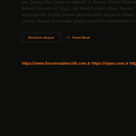
yer. Qolag.) Nur-i basar ne demek? 1. Vizyon, Görsel Oturum
demek Osmanlıca? (ﺑﻮﺍﺭ) i. (Ar. Bevār) uzanır, ölüm, harabe. “Dâl’l-Bevar: Cehennem.” Süveyka ne demek? Sveyka adını
duyduğunda, birçok yabancı görünüyordu. Güzel bir yerdir, 
çıkarın. Damak işleminden günler sonra bile hatırlanabilen
Bâzâr
Devamını okuyun
Yorum Bırak
Osmanlıca
Ne
Demek
https://www.forummadencilik.com.tr
https://vipeo.com.tr
htt