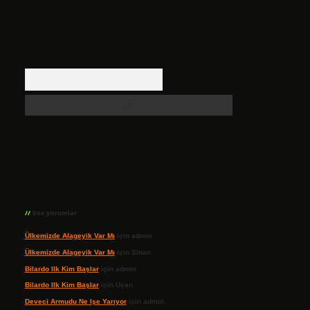
Arama
Son yorumlar
Ülkemizde Alageyik Var Mı
için
admin
Ülkemizde Alageyik Var Mı
için
Sinan
Bilardo Ilk Kim Başlar
için
admin
Bilardo Ilk Kim Başlar
için
Uçan
Deveci Armudu Ne Işe Yarıyor
için
admin