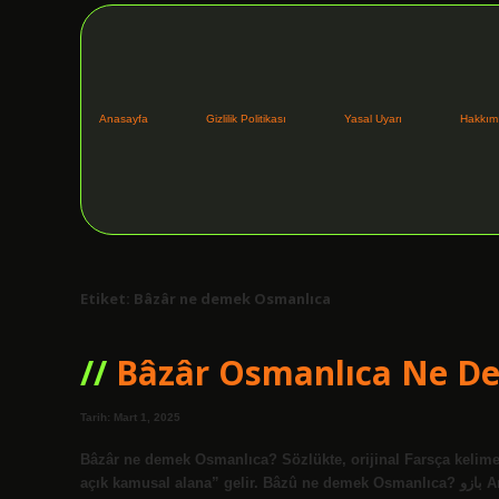
Anasayfa
Gizlilik Politikası
Yasal Uyarı
Hakkım
Etiket:
Bâzâr ne demek Osmanlıca
Bâzâr Osmanlıca Ne D
Tarih: Mart 1, 2025
Bâzâr ne demek Osmanlıca? Sözlükte, orijinal Farsça kelime, “a
açık kamusal alana” gelir. Bâzû ne demek Osmanlıca? بازو Arapça ve Farsça anlamlar Udar (İzah: Qolun ən istihdam ediyor, əli