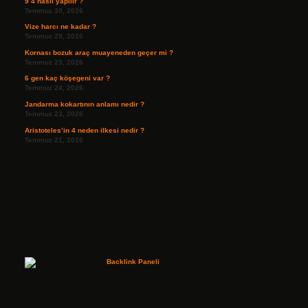
9 4 nasıl yapılır ?
Temmuz 30, 2026
Vize harcı ne kadar ?
Temmuz 29, 2026
Kornası bozuk araç muayeneden geçer mi ?
Temmuz 25, 2026
6 gen kaç köşegeni var ?
Temmuz 24, 2026
Jandarma kokartının anlamı nedir ?
Temmuz 23, 2026
Aristoteles’in 4 neden ilkesi nedir ?
Temmuz 21, 2026