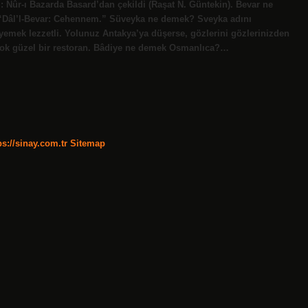
: Nûr-ı Bazarda Basard’dan çekildi (Raşat N. Güntekin). Bevar ne
yemek lezzetli. Yolunuz Antakya’ya düşerse, gözlerini gözlerinizden
 çok güzel bir restoran. Bâdiye ne demek Osmanlıca?…
ps://sinay.com.tr
Sitemap