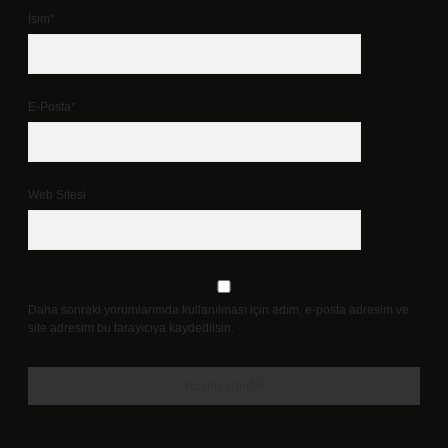
İsim*
E-Posta*
Web Sitesi
Daha sonraki yorumlarımda kullanılması için adım, e-posta adresim ve
site adresim bu tarayıcıya kaydedilsin.