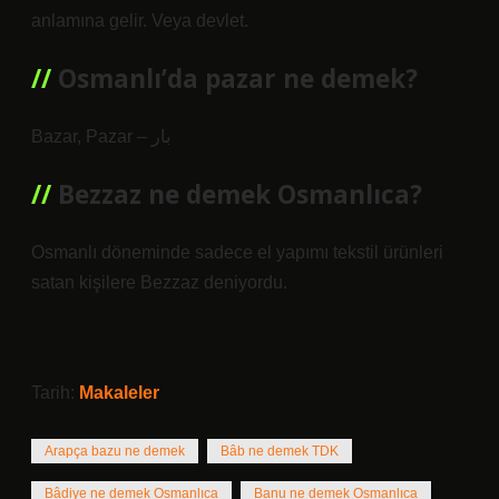
anlamına gelir. Veya devlet.
Osmanlı’da pazar ne demek?
Bazar, Pazar – بار
Bezzaz ne demek Osmanlıca?
Osmanlı döneminde sadece el yapımı tekstil ürünleri
satan kişilere Bezzaz deniyordu.
Tarih:
Makaleler
Arapça bazu ne demek
Bâb ne demek TDK
Bâdiye ne demek Osmanlıca
Banu ne demek Osmanlıca