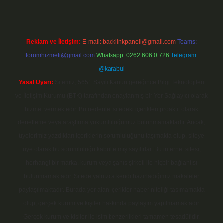
Reklam ve İletişim:
E-mail:
backlinkpaneli@gmail.com
Teams:
forumhizmeti@gmail.com
Whatsapp: 0262 606 0 726
Telegram:
@karabul
Yasal Uyarı:
Sitemiz, 5651 Sayılı Kanun gereğince Bilgi Teknolojileri
ve İletişim Kurumu (BTK) tarafından onaylanmış bir Yer Sağlayıcı olarak
hizmet vermektedir. Bu nedenle, sitedeki içerikleri proaktif olarak
denetleme veya araştırma yükümlülüğümüz bulunmamaktadır. Ancak,
üyelerimiz yazdıkları içeriklerin sorumluluğunu taşımakta olup, siteye
üye olarak bu sorumluluğu kabul etmiş sayılırlar. Bu internet sitesi,
herhangi bir marka, kurum veya şahıs şirketi ile hiçbir bağlantısı
bulunmamaktadır. Sitede yalnızca kendi hazırladığımız makaleler
paylaşılmaktadır. Burada yer alan içerikler haber niteliği taşımamakta
olup, gerçek kurum ve kişiler hakkında paylaşım yapılmamaktadır.
Gerçek kurum ve kişiler ile isim benzerlikleri tamamen tesadüfidir.