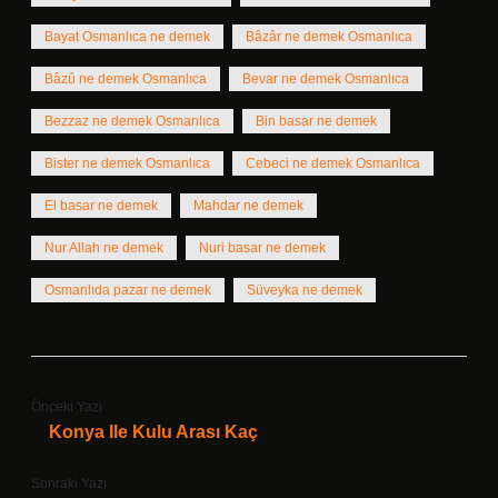
Bayat Osmanlıca ne demek
Bâzâr ne demek Osmanlıca
Bâzû ne demek Osmanlıca
Bevar ne demek Osmanlıca
Bezzaz ne demek Osmanlıca
Bin basar ne demek
Bister ne demek Osmanlıca
Cebeci ne demek Osmanlıca
El basar ne demek
Mahdar ne demek
Nur Allah ne demek
Nuri basar ne demek
Osmanlıda pazar ne demek
Süveyka ne demek
Önceki Yazı
Konya Ile Kulu Arası Kaç
Sonraki Yazı