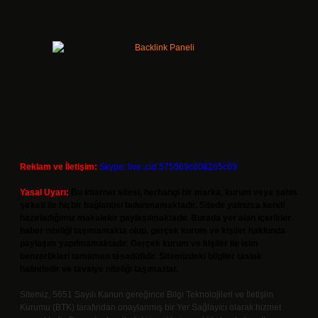
Reklam ve İletişim:
Skype: live:.cid.575569c608265c69
Yasal Uyarı:
Bu internet sitesi, herhangi bir marka, kurum veya şahıs
şirketi ile hiçbir bağlantısı bulunmamaktadır. Sitede yalnızca kendi
hazırladığımız makaleler paylaşılmaktadır. Burada yer alan içerikler
haber niteliği taşımamakta olup, gerçek kurum ve kişiler hakkında
paylaşım yapılmamaktadır. Gerçek kurum ve kişiler ile isim
benzerlikleri tamamen tesadüfidir. Sitemizdeki bilgiler taslak
halindedir ve tavsiye niteliği taşımazlar.
Sitemiz, 5651 Sayılı Kanun gereğince Bilgi Teknolojileri ve İletişim
Kurumu (BTK) tarafından onaylanmış bir Yer Sağlayıcı olarak hizmet