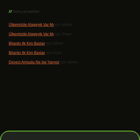
Son yorumlar
Ülkemizde Alageyik Var Mı
için
admin
Ülkemizde Alageyik Var Mı
için
Sinan
Bilardo Ilk Kim Başlar
için
admin
Bilardo Ilk Kim Başlar
için
Uçan
Deveci Armudu Ne Işe Yarıyor
için
admin
lbet giriş