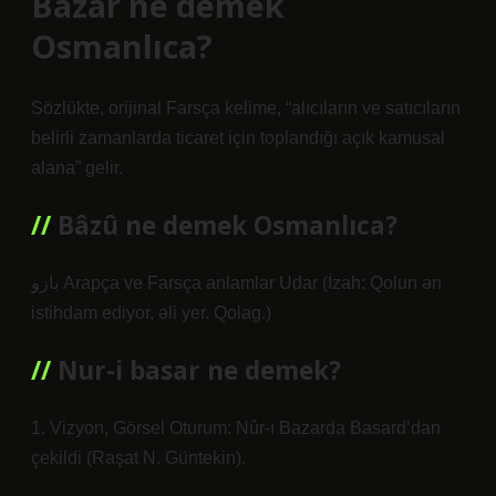
Bâzâr ne demek
Osmanlıca?
Sözlükte, orijinal Farsça kelime, “alıcıların ve satıcıların
belirli zamanlarda ticaret için toplandığı açık kamusal
alana” gelir.
Bâzû ne demek Osmanlıca?
بازو Arapça ve Farsça anlamlar Udar (İzah: Qolun ən
istihdam ediyor, əli yer. Qolag.)
Nur-i basar ne demek?
1. Vizyon, Görsel Oturum: Nûr-ı Bazarda Basard’dan
çekildi (Raşat N. Güntekin).