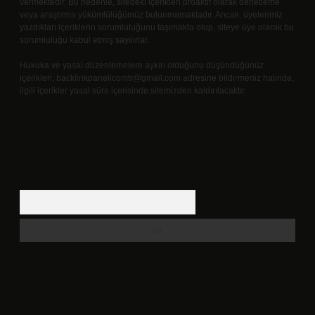
vermektedir. Bu nedenle, sitedeki içerikleri proaktif olarak denetleme
veya araştırma yükümlülüğümüz bulunmamaktadır. Ancak, üyelerimiz
yazdıkları içeriklerin sorumluluğunu taşımakta olup, siteye üye olarak bu
sorumluluğu kabul etmiş sayılırlar.
Hukuka ve yasal düzenlemelere aykırı olduğunu düşündüğünüz
içerikleri,
backlinkpanelicomtr@gmail.com
adresine bildirmeniz halinde,
ilgili içerikler yasal süre içerisinde sitemizden kaldırılacaktır.
Arama