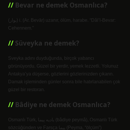
Bevar ne demek Osmanlıca?
(ﺑﻮﺍﺭ) i. (Ar. Bevār) uzanır, ölüm, harabe. “Dâl’l-Bevar:
Cehennem.”
Süveyka ne demek?
Sveyka adını duyduğunda, birçok yabancı
görünüyordu. Güzel bir yerdir, yemek lezzetli. Yolunuz
Antakya’ya düşerse, gözlerini gözlerinizden çıkarın.
Damak işleminden günler sonra bile hatırlanabilen çok
güzel bir restoran.
Bâdiye ne demek Osmanlıca?
Osmanlı Türk, بادیه پیما (bâdiye peymâ), Osmanlı Türk
sözcüğünden ve Farsça پیما (Peyma, “ölçüm”)