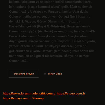
kelime, “alıcıların ve satıcıların belirli zamanlarda ticaret
için toplandığı açık kamusal alana” gelir. Bâzû ne demek
Osmanlıca? بازو Arapça ve Farsça anlamlar Udar (İzah:
Qolun ən istihdam ediyor, əli yer. Qolag.) Nur-i basar ne
demek? 1. Vizyon, Görsel Oturum: Nûr-ı Bazarda
Basard’dan çekildi (Raşat N. Güntekin). Bevar ne demek
Osmanlıca? (ﺑﻮﺍﺭ) i. (Ar. Bevār) uzanır, ölüm, harabe. “Dâl’l-
Bevar: Cehennem.” Süveyka ne demek? Sveyka adını
duyduğunda, birçok yabancı görünüyordu. Güzel bir yerdir,
yemek lezzetli. Yolunuz Antakya’ya düşerse, gözlerini
gözlerinizden çıkarın. Damak işleminden günler sonra bile
hatırlanabilen çok güzel bir restoran. Bâdiye ne demek
Osmanlıca?…
Bâzâr
Devamını okuyun
Yorum Bırak
Osmanlıca
Ne
Demek
https://www.forummadencilik.com.tr
https://vipeo.com.tr
https://sinay.com.tr
Sitemap