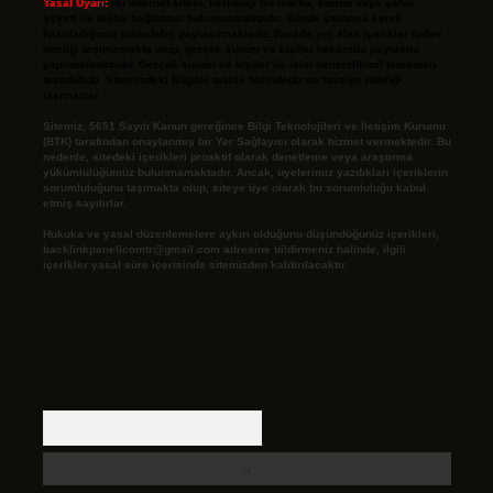
Yasal Uyarı:
Bu internet sitesi, herhangi bir marka, kurum veya şahıs
şirketi ile hiçbir bağlantısı bulunmamaktadır. Sitede yalnızca kendi
hazırladığımız makaleler paylaşılmaktadır. Burada yer alan içerikler haber
niteliği taşımamakta olup, gerçek kurum ve kişiler hakkında paylaşım
yapılmamaktadır. Gerçek kurum ve kişiler ile isim benzerlikleri tamamen
tesadüfidir. Sitemizdeki bilgiler taslak halindedir ve tavsiye niteliği
taşımazlar.
Sitemiz, 5651 Sayılı Kanun gereğince Bilgi Teknolojileri ve İletişim Kurumu
(BTK) tarafından onaylanmış bir Yer Sağlayıcı olarak hizmet vermektedir. Bu
nedenle, sitedeki içerikleri proaktif olarak denetleme veya araştırma
yükümlülüğümüz bulunmamaktadır. Ancak, üyelerimiz yazdıkları içeriklerin
sorumluluğunu taşımakta olup, siteye üye olarak bu sorumluluğu kabul
etmiş sayılırlar.
Hukuka ve yasal düzenlemelere aykırı olduğunu düşündüğünüz içerikleri,
backlinkpanelicomtr@gmail.com
adresine bildirmeniz halinde, ilgili
içerikler yasal süre içerisinde sitemizden kaldırılacaktır.
Arama