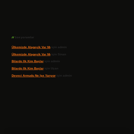
Son yorumlar
Ülkemizde Alageyik Var Mı
için
admin
Ülkemizde Alageyik Var Mı
için
Sinan
Bilardo Ilk Kim Başlar
için
admin
Bilardo Ilk Kim Başlar
için
Uçan
Deveci Armudu Ne Işe Yarıyor
için
admin
ilbet giriş