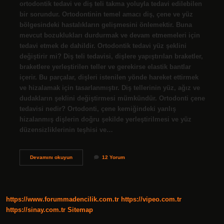
ortodontik tedavi ve diş teli takma yoluyla tedavi edilebilen
bir sorundur. Ortodontinin temel amacı diş, çene ve yüz
bölgesindeki hastalıkların gelişmesini önlemektir. Buna
mevcut bozuklukları durdurmak ve devam etmemeleri için
tedavi etmek de dahildir. Ortodontik tedavi yüz şeklini
değiştirir mi? Diş teli tedavisi, dişlere yapıştırılan braketler,
braketlere yerleştirilen teller ve gerekirse elastik bantlar
içerir. Bu parçalar, dişleri istenilen yönde hareket ettirmek
ve hizalamak için tasarlanmıştır. Diş tellerinin yüz, ağız ve
dudakların şeklini değiştirmesi mümkündür. Ortodonti çene
tedavisi nedir? Ortodonti, çene kemiğindeki yanlış
hizalanmış dişlerin doğru şekilde yerleştirilmesi ve yüz
düzensizliklerinin teşhisi ve…
Ortodonti
Devamını okuyun
12 Yorum
Ile
Çene
Düzelir
Mi
https://www.forummadencilik.com.tr
https://vipeo.com.tr
https://sinay.com.tr
Sitemap