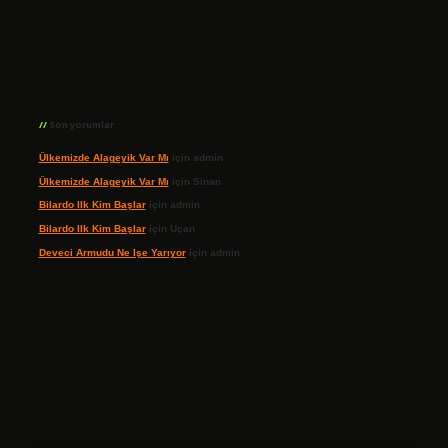
Son yorumlar
Ülkemizde Alageyik Var Mı
için
admin
Ülkemizde Alageyik Var Mı
için
Sinan
Bilardo Ilk Kim Başlar
için
admin
Bilardo Ilk Kim Başlar
için
Uçan
Deveci Armudu Ne Işe Yarıyor
için
admin
et giriş