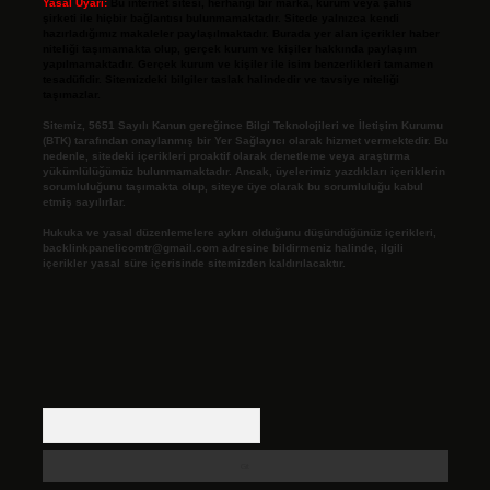
Yasal Uyarı:
Bu internet sitesi, herhangi bir marka, kurum veya şahıs
şirketi ile hiçbir bağlantısı bulunmamaktadır. Sitede yalnızca kendi
hazırladığımız makaleler paylaşılmaktadır. Burada yer alan içerikler haber
niteliği taşımamakta olup, gerçek kurum ve kişiler hakkında paylaşım
yapılmamaktadır. Gerçek kurum ve kişiler ile isim benzerlikleri tamamen
tesadüfidir. Sitemizdeki bilgiler taslak halindedir ve tavsiye niteliği
taşımazlar.
Sitemiz, 5651 Sayılı Kanun gereğince Bilgi Teknolojileri ve İletişim Kurumu
(BTK) tarafından onaylanmış bir Yer Sağlayıcı olarak hizmet vermektedir. Bu
nedenle, sitedeki içerikleri proaktif olarak denetleme veya araştırma
yükümlülüğümüz bulunmamaktadır. Ancak, üyelerimiz yazdıkları içeriklerin
sorumluluğunu taşımakta olup, siteye üye olarak bu sorumluluğu kabul
etmiş sayılırlar.
Hukuka ve yasal düzenlemelere aykırı olduğunu düşündüğünüz içerikleri,
backlinkpanelicomtr@gmail.com
adresine bildirmeniz halinde, ilgili
içerikler yasal süre içerisinde sitemizden kaldırılacaktır.
Arama