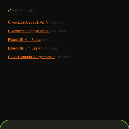
Son yorumlar
Ülkemizde Alageyik Var Mı
için
admin
Ülkemizde Alageyik Var Mı
için
Sinan
Bilardo Ilk Kim Başlar
için
admin
Bilardo Ilk Kim Başlar
için
Uçan
Deveci Armudu Ne Işe Yarıyor
için
admin
riş