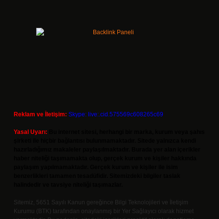
Reklam ve İletişim:
Skype: live:.cid.575569c608265c69
Yasal Uyarı:
Bu internet sitesi, herhangi bir marka, kurum veya şahıs
şirketi ile hiçbir bağlantısı bulunmamaktadır. Sitede yalnızca kendi
hazırladığımız makaleler paylaşılmaktadır. Burada yer alan içerikler
haber niteliği taşımamakta olup, gerçek kurum ve kişiler hakkında
paylaşım yapılmamaktadır. Gerçek kurum ve kişiler ile isim
benzerlikleri tamamen tesadüfidir. Sitemizdeki bilgiler taslak
halindedir ve tavsiye niteliği taşımazlar.
Sitemiz, 5651 Sayılı Kanun gereğince Bilgi Teknolojileri ve İletişim
Kurumu (BTK) tarafından onaylanmış bir Yer Sağlayıcı olarak hizmet