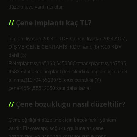
düzeltmeye yardımcı olur.
Çene implantı kaç TL?
İmplant fiyatları 2024 – TDB Güncel fiyatlar 2024 AĞIZ,
DİŞ VE ÇENE CERRAHİSİ KDV hariç (₺) %10 KDV
dahil (₺)
Reimplantasyon5163,645680Ototransplantasyon7595,
458355İntrakeal implant (tek silindirik implant için ücret
alınmaz)12704,5513975Torus cerrahisi (Y)
çene)4654,55512050 satır daha fazla
Çene bozukluğu nasıl düzeltilir?
Çene eğriliğini düzeltmek için birçok farklı yöntem
vardır. Fizyoterapi, soğuk uygulamalar, çene
egzersizleri ve basit ağrı kesiciler küçük çene