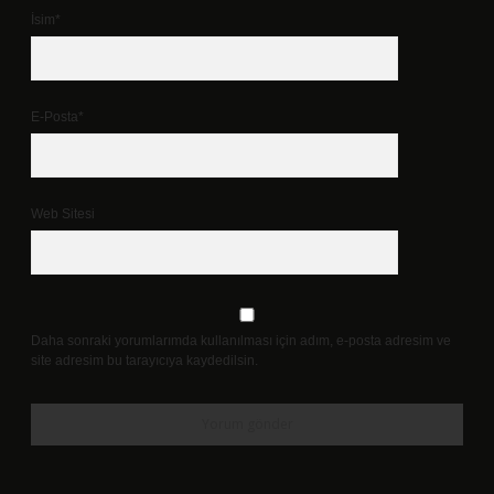
İsim*
E-Posta*
Web Sitesi
Daha sonraki yorumlarımda kullanılması için adım, e-posta adresim ve
site adresim bu tarayıcıya kaydedilsin.