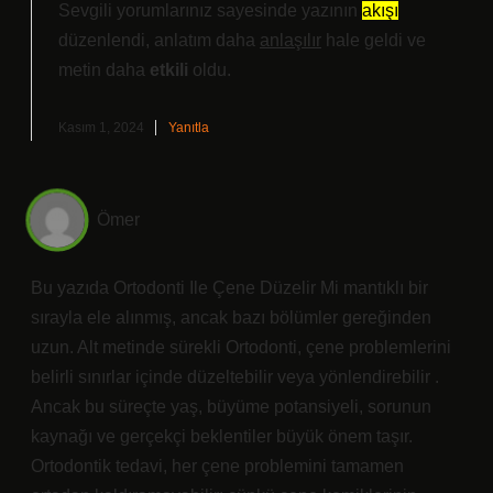
Sevgili yorumlarınız sayesinde yazının
akışı
düzenlendi, anlatım daha
anlaşılır
hale geldi ve
metin daha
etkili
oldu.
Kasım 1, 2024
Yanıtla
Ömer
Bu yazıda Ortodonti Ile Çene Düzelir Mi mantıklı bir
sırayla ele alınmış, ancak bazı bölümler gereğinden
uzun. Alt metinde sürekli Ortodonti, çene problemlerini
belirli sınırlar içinde düzeltebilir veya yönlendirebilir .
Ancak bu süreçte yaş, büyüme potansiyeli, sorunun
kaynağı ve gerçekçi beklentiler büyük önem taşır.
Ortodontik tedavi, her çene problemini tamamen