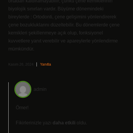
ortadan kaldıramayabilir; çünkü çene kemiklerinin
biyolojik sınırları vardır. Büyüme dönemindeki
bireylerde : Ortodonti, çene gelişimini yönlendirerek
çene bozukluklarını düzeltebilir. Bu dönemlerde çene
kemikleri şekillenmeye açık olup, fonksiyonel
kuvvetlere yanıt verebilir ve apareylerle yönlendirme
mümkündür.
Kasım 26, 2024
Yanıtla
admin
Ömer!
Fikirlerinizle yazı
daha etkili
oldu.