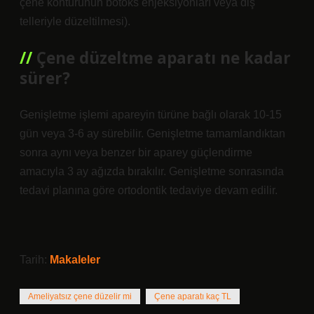
çene konturunun botoks enjeksiyonları veya diş
telleriyle düzeltilmesi).
Çene düzeltme aparatı ne kadar
sürer?
Genişletme işlemi apareyin türüne bağlı olarak 10-15
gün veya 3-6 ay sürebilir. Genişletme tamamlandıktan
sonra aynı veya benzer bir aparey güçlendirme
amacıyla 3 ay ağızda bırakılır. Genişletme sonrasında
tedavi planına göre ortodontik tedaviye devam edilir.
Tarih:
Makaleler
Ameliyatsız çene düzelir mi
Çene aparatı kaç TL