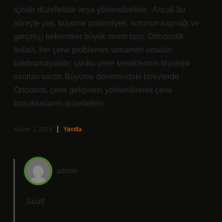
içinde düzeltebilir veya yönlendirebilir . Ancak bu
süreçte yaş, büyüme potansiyeli, sorunun kaynağı ve
gerçekçi beklentiler büyük önem taşır. Ortodontik
tedavi, her çene problemini tamamen ortadan
kaldıramayabilir; çünkü çene kemiklerinin biyolojik
sınırları vardır. Büyüme dönemindeki bireylerde :
Ortodonti, çene gelişimini yönlendirerek çene
bozukluklarını düzeltebilir.
Kasım 1, 2024
Yanıtla
admin
Suat!