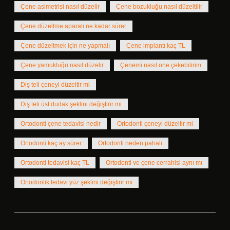
Çene asimetrisi nasıl düzelir
Çene bozukluğu nasıl düzeltilir
Çene düzeltme aparatı ne kadar sürer
Çene düzeltmek için ne yapmalı
Çene implantı kaç TL
Çene yamukluğu nasıl düzelir
Çenemi nasıl öne çekebilirim
Diş teli çeneyi düzeltir mi
Diş teli üst dudak şeklini değiştirir mi
Ortodonti çene tedavisi nedir
Ortodonti çeneyi düzeltir mi
Ortodonti kaç ay sürer
Ortodonti neden pahalı
Ortodonti tedavisi kaç TL
Ortodonti ve çene cerrahisi aynı mı
Ortodontik tedavi yüz şeklini değiştirir mi