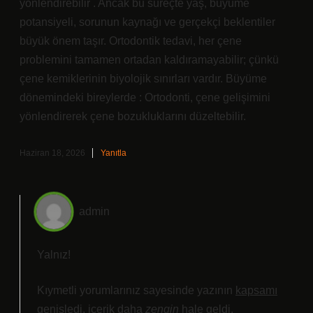
yönlendirebilir . Ancak bu süreçte yaş, büyüme
potansiyeli, sorunun kaynağı ve gerçekçi beklentiler
büyük önem taşır. Ortodontik tedavi, her çene
problemini tamamen ortadan kaldıramayabilir; çünkü
çene kemiklerinin biyolojik sınırları vardır. Büyüme
dönemindeki bireylerde : Ortodonti, çene gelişimini
yönlendirerek çene bozukluklarını düzeltebilir.
Haziran 18, 2026
Yanıtla
admin
Yalnız!
Kıymetli yorumlarınız sayesinde yazının
kapsamı
genişledi, içerik daha
zengin
hale geldi.