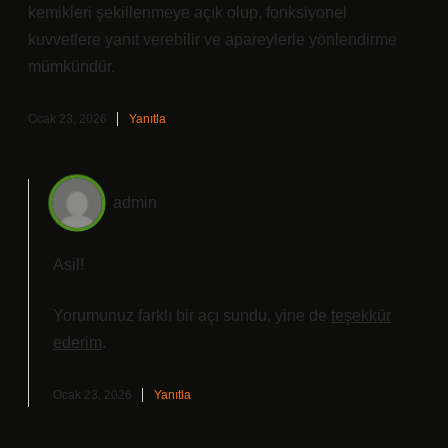
kemikleri şekillenmeye açık olup, fonksiyonel
kuvvetlere yanıt verebilir ve apareylerle yönlendirme
mümkündür.
Ocak 23, 2026
Yanıtla
admin
Asil!
Yorumunuz farklı bir açı sundu, yine de
teşekkür
ederim
.
Ocak 23, 2026
Yanıtla