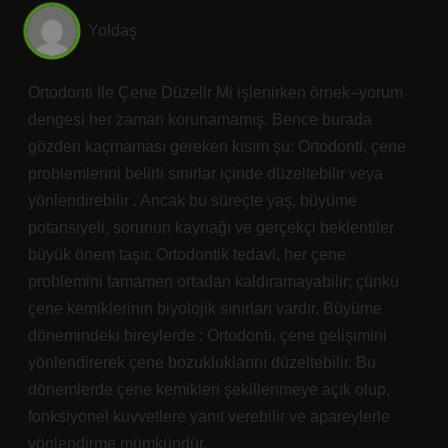
Yoldaş
Ortodonti Ile Çene Düzelir Mi işlenirken örnek–yorum
dengesi her zaman korunamamış. Bence burada
gözden kaçmaması gereken kısım şu: Ortodonti, çene
problemlerini belirli sınırlar içinde düzeltebilir veya
yönlendirebilir . Ancak bu süreçte yaş, büyüme
potansiyeli, sorunun kaynağı ve gerçekçi beklentiler
büyük önem taşır. Ortodontik tedavi, her çene
problemini tamamen ortadan kaldıramayabilir; çünkü
çene kemiklerinin biyolojik sınırları vardır. Büyüme
dönemindeki bireylerde : Ortodonti, çene gelişimini
yönlendirerek çene bozukluklarını düzeltebilir. Bu
dönemlerde çene kemikleri şekillenmeye açık olup,
fonksiyonel kuvvetlere yanıt verebilir ve apareylerle
yönlendirme mümkündür.