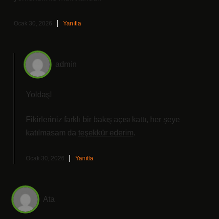
Ocak 30, 2026
Yanıtla
admin
Yoldaş!
Fikirleriniz farklı bir bakış açısı kattı, her şeye
katılmasam da
teşekkür ederim
.
Ocak 30, 2026
Yanıtla
Ata