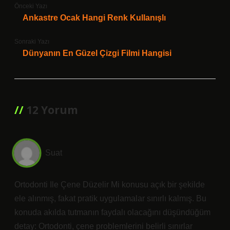
Önceki Yazı
Ankastre Ocak Hangi Renk Kullanışlı
Sonraki Yazı
Dünyanın En Güzel Çizgi Filmi Hangisi
12 Yorum
Suat
Ortodonti Ile Çene Düzelir Mi konusu açık bir şekilde
ele alınmış, fakat pratik uygulamalar sınırlı kalmış. Bu
konuda akılda tutmanın faydalı olacağını düşündüğüm
detay: Ortodonti, çene problemlerini belirli sınırlar