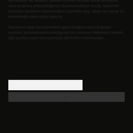
vermektedir. Bu nedenle, sitedeki içerikleri proaktif olarak denetleme
veya araştırma yükümlülüğümüz bulunmamaktadır. Ancak, üyelerimiz
yazdıkları içeriklerin sorumluluğunu taşımakta olup, siteye üye olarak bu
sorumluluğu kabul etmiş sayılırlar.
Hukuka ve yasal düzenlemelere aykırı olduğunu düşündüğünüz
içerikleri,
backlinkpanelicomtr@gmail.com
adresine bildirmeniz halinde,
ilgili içerikler yasal süre içerisinde sitemizden kaldırılacaktır.
Arama