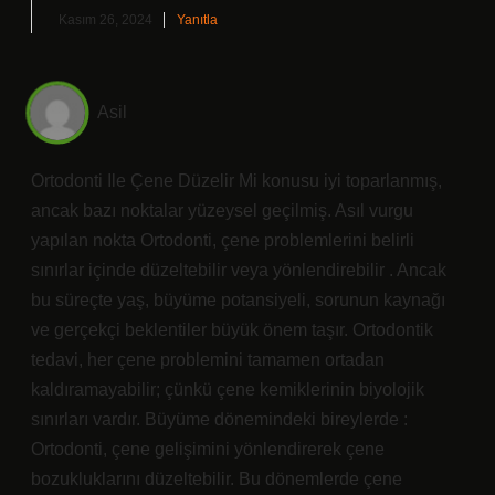
Kasım 26, 2024
Yanıtla
Asil
Ortodonti Ile Çene Düzelir Mi konusu iyi toparlanmış,
ancak bazı noktalar yüzeysel geçilmiş. Asıl vurgu
yapılan nokta Ortodonti, çene problemlerini belirli
sınırlar içinde düzeltebilir veya yönlendirebilir . Ancak
bu süreçte yaş, büyüme potansiyeli, sorunun kaynağı
ve gerçekçi beklentiler büyük önem taşır. Ortodontik
tedavi, her çene problemini tamamen ortadan
kaldıramayabilir; çünkü çene kemiklerinin biyolojik
sınırları vardır. Büyüme dönemindeki bireylerde :
Ortodonti, çene gelişimini yönlendirerek çene
bozukluklarını düzeltebilir. Bu dönemlerde çene