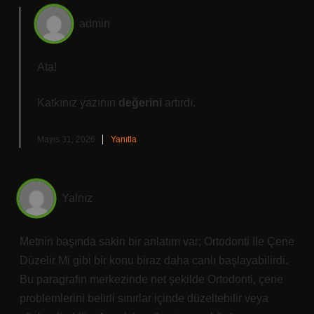
admin
Ata!
Katkınız yazının
değerini
artırdı.
Mayıs 31, 2026
Yanıtla
Yalnız
Metnin başında sakin bir anlatım var; Ortodonti Ile Çene
Düzelir Mi gibi bir konu biraz daha canlı başlayabilirdi.
Bu paragrafın merkezinde net şekilde Ortodonti, çene
problemlerini belirli sınırlar içinde düzeltebilir veya