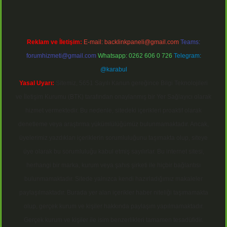
Reklam ve İletişim:
E-mail:
backlinkpaneli@gmail.com
Teams:
forumhizmeti@gmail.com
Whatsapp: 0262 606 0 726
Telegram:
@karabul
Yasal Uyarı:
Sitemiz, 5651 Sayılı Kanun gereğince Bilgi Teknolojileri
ve İletişim Kurumu (BTK) tarafından onaylanmış bir Yer Sağlayıcı olarak
hizmet vermektedir. Bu nedenle, sitedeki içerikleri proaktif olarak
denetleme veya araştırma yükümlülüğümüz bulunmamaktadır. Ancak,
üyelerimiz yazdıkları içeriklerin sorumluluğunu taşımakta olup, siteye
üye olarak bu sorumluluğu kabul etmiş sayılırlar. Bu internet sitesi,
herhangi bir marka, kurum veya şahıs şirketi ile hiçbir bağlantısı
bulunmamaktadır. Sitede yalnızca kendi hazırladığımız makaleler
paylaşılmaktadır. Burada yer alan içerikler haber niteliği taşımamakta
olup, gerçek kurum ve kişiler hakkında paylaşım yapılmamaktadır.
Gerçek kurum ve kişiler ile isim benzerlikleri tamamen tesadüfidir.