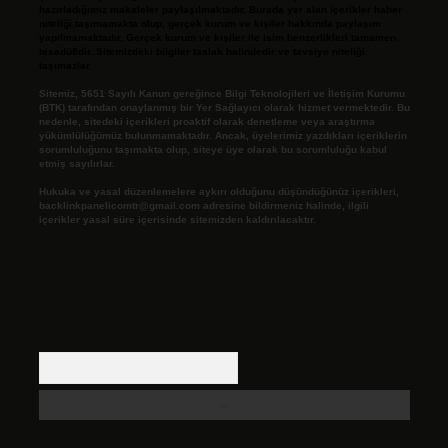
hazırladığımız makaleler paylaşılmaktadır. Burada yer alan içerikler haber
niteliği taşımamakta olup, gerçek kurum ve kişiler hakkında paylaşım
yapılmamaktadır. Gerçek kurum ve kişiler ile isim benzerlikleri tamamen
tesadüfidir. Sitemizdeki bilgiler taslak halindedir ve tavsiye niteliği
taşımazlar.
Sitemiz, 5651 Sayılı Kanun gereğince Bilgi Teknolojileri ve İletişim Kurumu
(BTK) tarafından onaylanmış bir Yer Sağlayıcı olarak hizmet vermektedir. Bu
nedenle, sitedeki içerikleri proaktif olarak denetleme veya araştırma
yükümlülüğümüz bulunmamaktadır. Ancak, üyelerimiz yazdıkları içeriklerin
sorumluluğunu taşımakta olup, siteye üye olarak bu sorumluluğu kabul
etmiş sayılırlar.
Hukuka ve yasal düzenlemelere aykırı olduğunu düşündüğünüz içerikleri,
backlinkpanelicomtr@gmail.com
adresine bildirmeniz halinde, ilgili
içerikler yasal süre içerisinde sitemizden kaldırılacaktır.
Arama