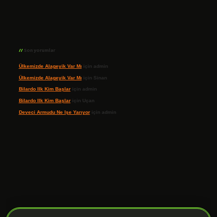
Son yorumlar
Ülkemizde Alageyik Var Mı
için
admin
Ülkemizde Alageyik Var Mı
için
Sinan
Bilardo Ilk Kim Başlar
için
admin
Bilardo Ilk Kim Başlar
için
Uçan
Deveci Armudu Ne Işe Yarıyor
için
admin
ilbet giriş