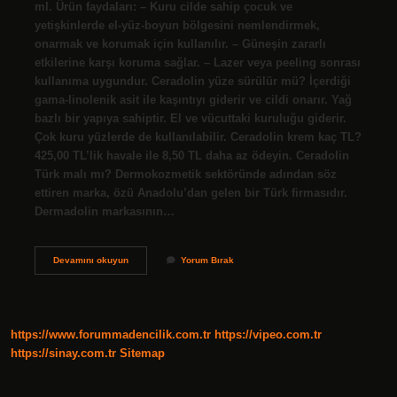
ml. Ürün faydaları: – Kuru cilde sahip çocuk ve
yetişkinlerde el-yüz-boyun bölgesini nemlendirmek,
onarmak ve korumak için kullanılır. – Güneşin zararlı
etkilerine karşı koruma sağlar. – Lazer veya peeling sonrası
kullanıma uygundur. Ceradolin yüze sürülür mü? İçerdiği
gama-linolenik asit ile kaşıntıyı giderir ve cildi onarır. Yağ
bazlı bir yapıya sahiptir. El ve vücuttaki kuruluğu giderir.
Çok kuru yüzlerde de kullanılabilir. Ceradolin krem kaç TL?
425,00 TL’lik havale ile 8,50 TL daha az ödeyin. Ceradolin
Türk malı mı? Dermokozmetik sektöründe adından söz
ettiren marka, özü Anadolu’dan gelen bir Türk firmasıdır.
Dermadolin markasının…
Ceradolin
Devamını okuyun
Yorum Bırak
Krem
Bebeklerde
Kullanılır
Mı
https://www.forummadencilik.com.tr
https://vipeo.com.tr
https://sinay.com.tr
Sitemap