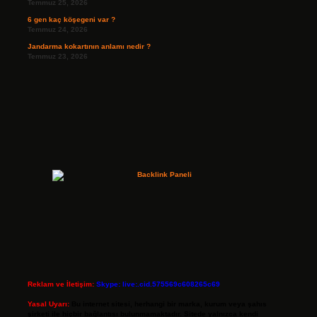
Temmuz 25, 2026
6 gen kaç köşegeni var ?
Temmuz 24, 2026
Jandarma kokartının anlamı nedir ?
Temmuz 23, 2026
Reklam ve İletişim:
Skype: live:.cid.575569c608265c69
Yasal Uyarı:
Bu internet sitesi, herhangi bir marka, kurum veya şahıs
şirketi ile hiçbir bağlantısı bulunmamaktadır. Sitede yalnızca kendi